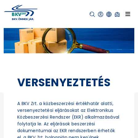
VERSENYEZTETÉS
A BKV Zrt. a közbeszerzési értékhatár alatti,
versenyeztetési eljárásokat az Elektronikus
Közbeszerzési Rendszer (EKR) alkalmazásával
folytatja le. Az eljárások beszerzési
dokumentumai az EKR rendszerben érhetők
el, a BKV Zrt. holnapján nem kerülnek