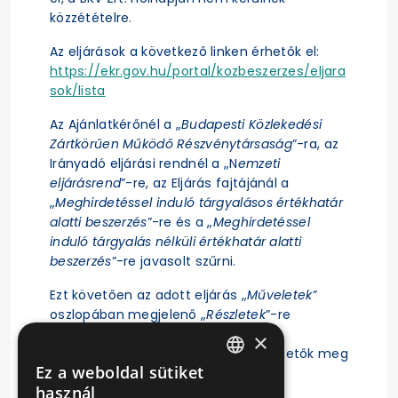
közzétételre.
Az eljárások a következő linken érhetők el:
https://ekr.gov.hu/portal/kozbeszerzes/eljara
sok/lista
Az Ajánlatkérőnél a „
Budapesti Közlekedési
Zártkörűen Működő Részvénytársaság
”-ra, az
Irányadó eljárási rendnél a „N
emzeti
eljárásrend
”-re, az Eljárás fajtájánál a
„
Meghirdetéssel induló tárgyalásos értékhatár
alatti beszerzés
”-re és a „
Meghirdetéssel
induló tárgyalás nélküli értékhatár alatti
beszerzés
”-re javasolt szűrni.
Ezt követően az adott eljárás „
Műveletek
”
oszlopában megjelenő „
Részletek
”-re
kattintás után érhető el az eljárás
×
ajánlattételi felhívása, illetve tekinthetők meg
Ez a weboldal sütiket
az eljárásra vonatkozó főbb adatok.
HUNGARIAN
használ