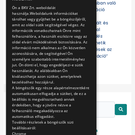
Felhívjuk a figyelmet, hogy az eljárásban való
ENGLISH
Ön a BKV Zrt. weboldalát
részvételhez az EKR-be való regisztráció
használja.Weboldalunk információkat
szükséges! Az eljárás további
tárolhat vagy gyűjthet be a böngészőjéről,
dokumentumait az EKR-ben regisztrált és
amit az oldal sütik segítségével végez. Az
ajánlat összeállítására jogosultsággal
információk vonatkozhatnak Önre mint
rendelkező Felhasználók az „
Érdeklődés
felhasználóra, a használt eszközre vagy az
oldal elvárt működésének biztosítására. Az
jelzése
” funkció indítása után tekinthetik
információ nem alkalmas az Ön közvetlen
meg. Az eljárással kapcsolatos kérdések az
azonosítására, de segítségével Ön
EKR-ben erre létrehozott „
Kommunikáció
”
személyre szabottabb internetélményhez
felületen tehetők fel.
jut. Ön dönti el, hogy engedélyezi-e sütik
használatát. Az alábbiakban Ön
kiválaszthatja azon sütiket, amelyeknek
kezeléséhez hozzájárul.
A böngészők egy része alapértelmezettként
automatikusan elfogadja a sütiket, de ez a
beállítás is megváltoztatható annak
érdekében, hogy a jövőre nézve a
felhasználó megakadályozza az
automatikus elfogadást.
További részletek a böngészők süti
beállításairól:
Lezárt
Folyamatban
Chrome