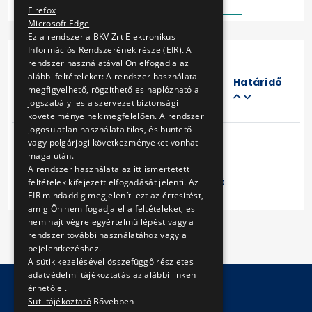
Firefox
Microsoft Edge
Ez a rendszer a BKV Zrt Elektronikus
Információs Rendszerének része (EIR). A
rendszer használatával Ön elfogadja az
Eljárás
alábbi feltételeket: A rendszer használata
száma
Határidő
megfigyelhető, rögzithető es naplózható a
Cím
jogszabályi es a szervezet biztonsági
követelményeinek megfelelően. A rendszer
jogosulatlan használata tilos, és büntető
vagy polgárjogi következményeket vonhat
maga után.
A rendszer használata az itt ismertetett
Előző
1
Következő
feltételek kifejezett elfogadását jelenti. Az
EIR mindaddig megjeleníti ezt az értesitést,
amig Ön nem fogadja el a feltételeket, es
nem hajt végre egyértelmű lépést vagy a
rendszer további használatához vagy a
bejelentkezéshez.
A sütik kezelésével összefüggő részletes
adatvédelmi tájékoztatás az alábbi linken
érhető el.
Süti tájékoztató
Bővebben
© Copyright 2026 BKV Zrt.