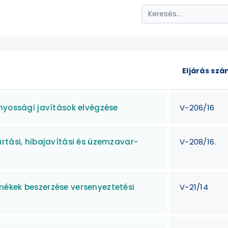
Eljárás sz
nyossági javítások elvégzése
V-206/16
rtási, hibajavítási és üzemzavar-
V-208/16.
ékek beszerzése versenyeztetési
V-21/14