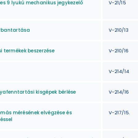
es 9 lyukú mechanikus jegykezelő
V-21/15
arbantartása
V-210/13
si termékek beszerzése
V-210/16
V-214/14
afenntartási kisgépek bérlése
V-214/16
omás mérésének elvégzése és
V-217/15.
éssel