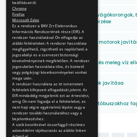
beállításairól:
Chrome
Csiszoló szerszámok (vágókorongok, t
Firefox
Microsoft Edge
csiszolótárcsák) beszerzése
Ez a rendszer a BKV Zrt Elektronikus
Információs Rendszerének része (EIR). A
rendszer használatával Ön elfogadja az
Trolibusz segédüzemű motorok javítá
alábbi feltételeket: A rendszer használata
megfigyelhető, rögzithető es naplózható a
jogszabályi es a szervezet biztonsági
követelményeinek megfelelően. A rendszer
Trolibusz Divízió fűtési és meleg víz 
jogosulatlan használata tilos, és büntető
vagy polgárjogi következményeket vonhat
maga után.
Autóbusz világítótestek javítása
A rendszer használata az itt ismertetett
feltételek kifejezett elfogadását jelenti. Az
EIR mindaddig megjeleníti ezt az értesitést,
amig Ön nem fogadja el a feltételeket, es
Volvo 7700A típusú autóbuszokhoz fag
nem hajt végre egyértelmű lépést vagy a
rendszer további használatához vagy a
bejelentkezéshez.
A sütik kezelésével összefüggő részletes
adatvédelmi tájékoztatás az alábbi linken
érhető el.