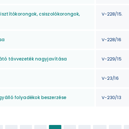
isztítókorongok, csiszolókorongok,
V-228/15.
sa
V-228/16
ellátó távvezeték nagyjavítása
V-229/15
V-23/16
yálló folyadékok beszerzése
V-230/13