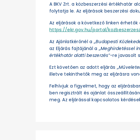
A BKV Zrt. a közbeszerzési értékhatár a
folytatja le. Az eljárások beszerzési d
Az eljárások a következő linken érhetők e
https://ekr.gov.hu/portal/kozbeszerzes/
Az Ajánlatkérőnél a „
Budapesti Közleked
az Eljárás fajtájánál a „
Meghirdetéssel in
értékhatár alatti beszerzés
”-re javasolt s
Ezt követően az adott eljárás „
Művelete
illetve tekinthetők meg az eljárásra vo
Felhívjuk a figyelmet, hogy az eljárásb
ben regisztrált és ajánlat összeállításá
meg. Az eljárással kapcsolatos kérdések