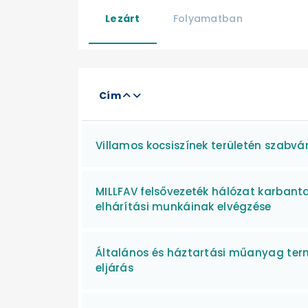
Lezárt
Folyamatban
Cím
Villamos kocsiszínek területén szabvá
MILLFAV felsővezeték hálózat karbanta
elhárítási munkáinak elvégzése
Általános és háztartási műanyag term
eljárás