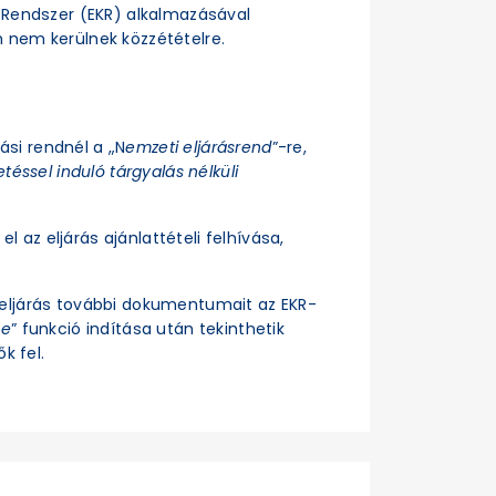
si Rendszer (EKR) alkalmazásával
n nem kerülnek közzétételre.
rási rendnél a „N
emzeti eljárásrend
”-re,
téssel induló tárgyalás nélküli
el az eljárás ajánlattételi felhívása,
z eljárás további dokumentumait az EKR-
se
” funkció indítása után tekinthetik
k fel.