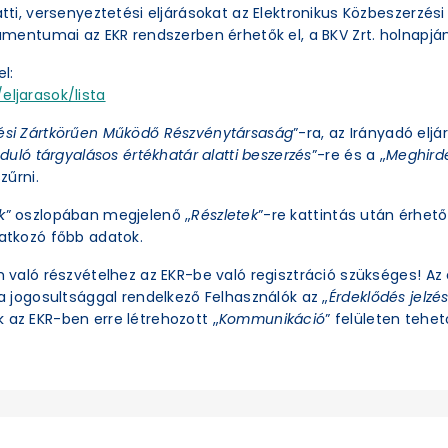
latti, versenyeztetési eljárásokat az Elektronikus Közbeszerzé
okumentumai az EKR rendszerben érhetők el, a BKV Zrt. holnapjá
l:
eljarasok/lista
ési Zártkörűen Működő Részvénytársaság
”-ra, az Irányadó eljá
duló tárgyalásos értékhatár alatti beszerzés
”-re és a „
Meghirde
zűrni.
k
” oszlopában megjelenő „
Részletek
”-re kattintás után érhető 
natkozó főbb adatok.
an való részvételhez az EKR-be való regisztráció szükséges! A
ra jogosultsággal rendelkező Felhasználók az „
Érdeklődés jelzé
 az EKR-ben erre létrehozott „
Kommunikáció
” felületen tehető