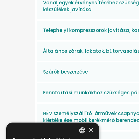
Vonaljegyek érvényesítéséhez szükség
készülékek javítása
Telephelyi kompresszorok javítása, k
Általános zárak, lakatok, bútorvasalá
Szűrők beszerzése
Fenntartási munkákhoz szükséges pály
HÉV személyszállító járművek csapny
kiértékelése mobil kerékmérő berendez
×