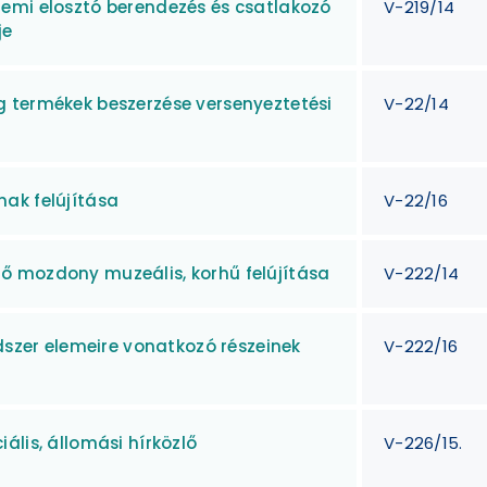
emi elosztó berendezés és csatlakozó
V-219/14
je
 termékek beszerzése versenyeztetési
V-22/14
ak felújítása
V-22/16
ő mozdony muzeális, korhű felújítása
V-222/14
ndszer elemeire vonatkozó részeinek
V-222/16
ális, állomási hírközlő
V-226/15.