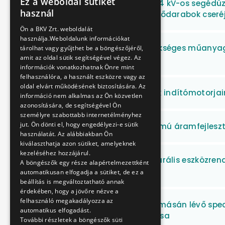
Ez a weboldal sütiket
Szigetszentmártoni 0,4 kV-os segédüz
HUNGARIAN
használ
eszközeinek javítása, fődarabok cseré
ENGLISH
Ön a BKV Zrt. weboldalát
használja.Weboldalunk információkat
Villanyszereléshez szükséges műanyag
tárolhat vagy gyűjthet be a böngészőjéről,
amit az oldal sütik segítségével végez. Az
eljárása
információk vonatkozhatnak Önre mint
felhasználóra, a használt eszközre vagy az
oldal elvárt működésének biztosítására. Az
Gumikerekes járművek indítómotorjain
információ nem alkalmas az Ön közvetlen
azonosítására, de segítségével Ön
személyre szabottabb internetélményhez
jut. Ön dönti el, hogy engedélyezi-e sütik
BSzKRt 7400 pályaszámú áramfejleszt
használatát. Az alábbiakban Ön
kiválaszthatja azon sütiket, amelyeknek
kezeléséhez hozzájárul.
TTP Vasúti infrastruktúrális eszközre
A böngészők egy része alapértelmezettként
kiegészítése
automatikusan elfogadja a sütiket, de ez a
beállítás is megváltoztatható annak
érdekében, hogy a jövőre nézve a
felhasználó megakadályozza az
M3 metróvonal 15 állomásán lévő speci
automatikus elfogadást.
vezérlőasztalok javítása
További részletek a böngészők süti