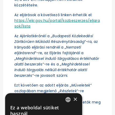
közzétételre.
Az eljárások a következő linken érhetők el:
https://ekr.gov.hu/portal/kozbeszerzes/eljara
sok/lista
Az Ajánlatkérőnél a „
Budapesti Közlekedési
Zártkörűen Működő Részvénytársaság
”-ra, az
Irányadó eljárási rendnél a „N
emzeti
eljárásrend
”-re, az Eljárás fajtájánál a
„
Meghirdetéssel induló tárgyalásos értékhatár
alatti beszerzés
”-re és a „
Meghirdetéssel
induló tárgyalás nélküli értékhatár alatti
beszerzés
”-re javasolt szűrni.
Ezt követően az adott eljárás „
Műveletek
”
oszlopában megjelenő „
Részletek
”-re
kattintás után érhető el az eljárás
×
ajánlattételi felhívása, illetve tekinthetők meg
Ez a weboldal sütiket
az eljárásra vonatkozó főbb adatok.
HUNGARIAN
használ