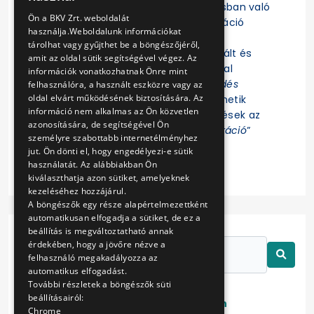
Felhívjuk a figyelmet, hogy az eljárásban való
ENGLISH
Ön a BKV Zrt. weboldalát
részvételhez az EKR-be való regisztráció
használja.Weboldalunk információkat
szükséges! Az eljárás további
tárolhat vagy gyűjthet be a böngészőjéről,
dokumentumait az EKR-ben regisztrált és
amit az oldal sütik segítségével végez. Az
ajánlat összeállítására jogosultsággal
információk vonatkozhatnak Önre mint
rendelkező Felhasználók az „
Érdeklődés
felhasználóra, a használt eszközre vagy az
oldal elvárt működésének biztosítására. Az
jelzése
” funkció indítása után tekinthetik
információ nem alkalmas az Ön közvetlen
meg. Az eljárással kapcsolatos kérdések az
azonosítására, de segítségével Ön
EKR-ben erre létrehozott „
Kommunikáció
”
személyre szabottabb internetélményhez
felületen tehetők fel.
jut. Ön dönti el, hogy engedélyezi-e sütik
használatát. Az alábbiakban Ön
kiválaszthatja azon sütiket, amelyeknek
kezeléséhez hozzájárul.
A böngészők egy része alapértelmezettként
automatikusan elfogadja a sütiket, de ez a
beállítás is megváltoztatható annak
érdekében, hogy a jövőre nézve a
felhasználó megakadályozza az
automatikus elfogadást.
További részletek a böngészők süti
beállításairól:
Lezárt
Folyamatban
Chrome