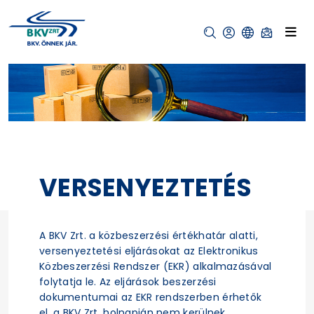
VERSENYEZTETÉS
A BKV Zrt. a közbeszerzési értékhatár alatti,
versenyeztetési eljárásokat az Elektronikus
Közbeszerzési Rendszer (EKR) alkalmazásával
folytatja le. Az eljárások beszerzési
dokumentumai az EKR rendszerben érhetők
el, a BKV Zrt. holnapján nem kerülnek