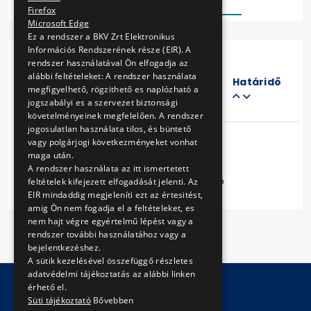
Firefox
Microsoft Edge
Ez a rendszer a BKV Zrt Elektronikus
Információs Rendszerének része (EIR). A
rendszer használatával Ön elfogadja az
Eljárás
alábbi feltételeket: A rendszer használata
száma
Határidő
megfigyelhető, rögzithető es naplózható a
Cím
jogszabályi es a szervezet biztonsági
követelményeinek megfelelően. A rendszer
jogosulatlan használata tilos, és büntető
vagy polgárjogi következményeket vonhat
maga után.
A rendszer használata az itt ismertetett
Előző
1
Következő
feltételek kifejezett elfogadását jelenti. Az
EIR mindaddig megjeleníti ezt az értesitést,
amig Ön nem fogadja el a feltételeket, es
nem hajt végre egyértelmű lépést vagy a
rendszer további használatához vagy a
bejelentkezéshez.
A sütik kezelésével összefüggő részletes
adatvédelmi tájékoztatás az alábbi linken
érhető el.
Süti tájékoztató
Bővebben
© Copyright 2026 BKV Zrt.