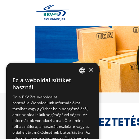
×
Ez a weboldal sütiket
HUNGARIAN
használ
ENGLISH
Ön a BKV Zrt. weboldalát
használja.Weboldalunk információkat
tárolhat vagy gyűjthet be a böngészőjéről,
amit az oldal sütik segítségével végez. Az
VERSENYEZTETÉ
információk vonatkozhatnak Önre mint
felhasználóra, a használt eszközre vagy az
oldal elvárt működésének biztosítására. Az
információ nem alkalmas az Ön közvetlen