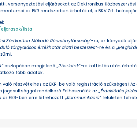
latti, versenyeztetési eljárásokat az Elektronikus Közbeszerzé
okumentumai az EKR rendszerben érhetők el, a BKV Zrt. holnapjá
l:
eljarasok/lista
ési Zártkörűen Működő Részvénytársaság
”-ra, az Irányadó eljá
duló tárgyalásos értékhatár alatti beszerzés
”-re és a „
Meghirde
zűrni.
k
” oszlopában megjelenő „
Részletek
”-re kattintás után érhető 
natkozó főbb adatok.
an való részvételhez az EKR-be való regisztráció szükséges! A
ra jogosultsággal rendelkező Felhasználók az „
Érdeklődés jelzé
 az EKR-ben erre létrehozott „
Kommunikáció
” felületen tehető