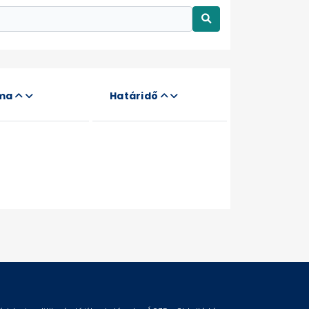
áma
Határidő