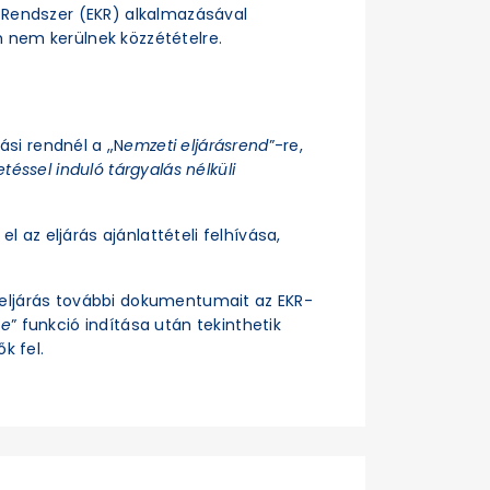
si Rendszer (EKR) alkalmazásával
n nem kerülnek közzétételre.
rási rendnél a „N
emzeti eljárásrend
”-re,
téssel induló tárgyalás nélküli
el az eljárás ajánlattételi felhívása,
z eljárás további dokumentumait az EKR-
se
” funkció indítása után tekinthetik
k fel.