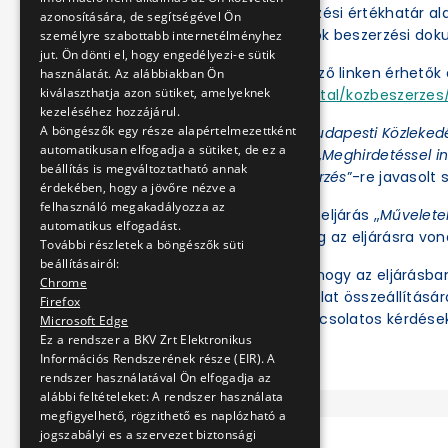
A BKV Zrt. a közbeszerzési értékhatár a
azonosítására, de segítségével Ön
folytatja le. Az eljárások beszerzési d
személyre szabottabb internetélményhez
jut. Ön dönti el, hogy engedélyezi-e sütik
Az eljárások a következő linken érhetők e
használatát. Az alábbiakban Ön
kiválaszthatja azon sütiket, amelyeknek
https://ekr.gov.hu/portal/kozbeszerzes/
kezeléséhez hozzájárul.
A böngészők egy része alapértelmezettként
Az Ajánlatkérőnél a „
Budapesti Közleked
automatikusan elfogadja a sütiket, de ez a
az Eljárás fajtájánál a „
Meghirdetéssel in
beállítás is megváltoztatható annak
értékhatár alatti beszerzés
”-re javasolt s
érdekében, hogy a jövőre nézve a
felhasználó megakadályozza az
Ezt követően az adott eljárás „
Művelete
automatikus elfogadást.
illetve tekinthetők meg az eljárásra vo
További részletek a böngészők süti
beállításairól:
Felhívjuk a figyelmet, hogy az eljárásb
Chrome
ben regisztrált és ajánlat összeállításá
Firefox
meg. Az eljárással kapcsolatos kérdések
Microsoft Edge
Ez a rendszer a BKV Zrt Elektronikus
Információs Rendszerének része (EIR). A
rendszer használatával Ön elfogadja az
alábbi feltételeket: A rendszer használata
megfigyelhető, rögzithető es naplózható a
jogszabályi es a szervezet biztonsági