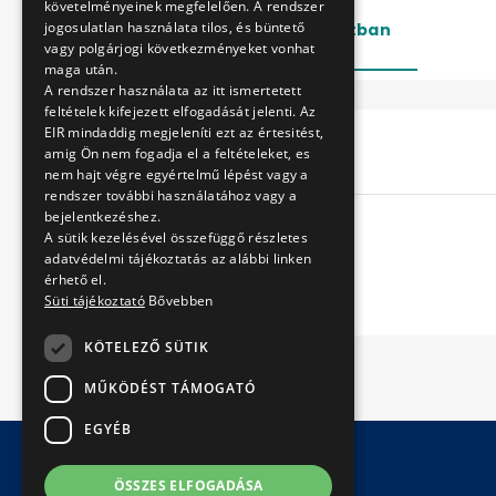
követelményeinek megfelelően. A rendszer
jogosulatlan használata tilos, és büntető
Lezárt
Folyamatban
vagy polgárjogi következményeket vonhat
maga után.
A rendszer használata az itt ismertetett
feltételek kifejezett elfogadását jelenti. Az
EIR mindaddig megjeleníti ezt az értesitést,
Cím
amig Ön nem fogadja el a feltételeket, es
nem hajt végre egyértelmű lépést vagy a
rendszer további használatához vagy a
bejelentkezéshez.
A sütik kezelésével összefüggő részletes
adatvédelmi tájékoztatás az alábbi linken
érhető el.
Süti tájékoztató
Bővebben
KÖTELEZŐ SÜTIK
MŰKÖDÉST TÁMOGATÓ
EGYÉB
ÖSSZES ELFOGADÁSA
© Copyright 2026 BKV Zrt.