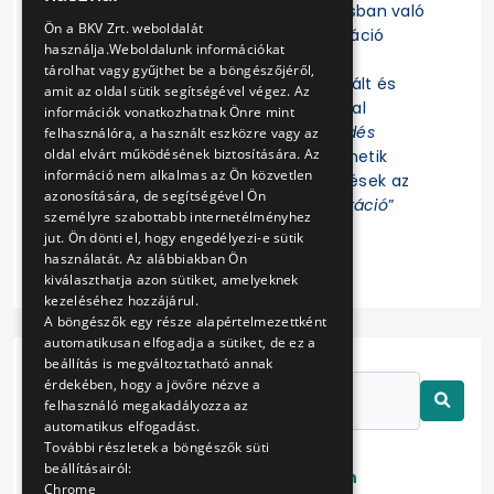
Felhívjuk a figyelmet, hogy az eljárásban való
ENGLISH
Ön a BKV Zrt. weboldalát
részvételhez az EKR-be való regisztráció
használja.Weboldalunk információkat
szükséges! Az eljárás további
tárolhat vagy gyűjthet be a böngészőjéről,
dokumentumait az EKR-ben regisztrált és
amit az oldal sütik segítségével végez. Az
ajánlat összeállítására jogosultsággal
információk vonatkozhatnak Önre mint
rendelkező Felhasználók az „
Érdeklődés
felhasználóra, a használt eszközre vagy az
oldal elvárt működésének biztosítására. Az
jelzése
” funkció indítása után tekinthetik
információ nem alkalmas az Ön közvetlen
meg. Az eljárással kapcsolatos kérdések az
azonosítására, de segítségével Ön
EKR-ben erre létrehozott „
Kommunikáció
”
személyre szabottabb internetélményhez
felületen tehetők fel.
jut. Ön dönti el, hogy engedélyezi-e sütik
használatát. Az alábbiakban Ön
kiválaszthatja azon sütiket, amelyeknek
kezeléséhez hozzájárul.
A böngészők egy része alapértelmezettként
automatikusan elfogadja a sütiket, de ez a
beállítás is megváltoztatható annak
érdekében, hogy a jövőre nézve a
felhasználó megakadályozza az
automatikus elfogadást.
További részletek a böngészők süti
beállításairól:
Lezárt
Folyamatban
Chrome