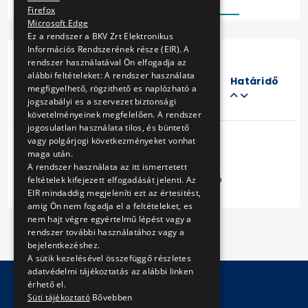
Firefox
Microsoft Edge
Ez a rendszer a BKV Zrt Elektronikus
Információs Rendszerének része (EIR). A
rendszer használatával Ön elfogadja az
Eljárás
alábbi feltételeket: A rendszer használata
száma
Határidő
megfigyelhető, rögzithető es naplózható a
Cím
jogszabályi es a szervezet biztonsági
követelményeinek megfelelően. A rendszer
jogosulatlan használata tilos, és büntető
vagy polgárjogi következményeket vonhat
maga után.
A rendszer használata az itt ismertetett
Előző
1
Következő
feltételek kifejezett elfogadását jelenti. Az
EIR mindaddig megjeleníti ezt az értesitést,
amig Ön nem fogadja el a feltételeket, es
nem hajt végre egyértelmű lépést vagy a
rendszer további használatához vagy a
bejelentkezéshez.
A sütik kezelésével összefüggő részletes
adatvédelmi tájékoztatás az alábbi linken
érhető el.
Süti tájékoztató
Bővebben
© Copyright 2026 BKV Zrt.