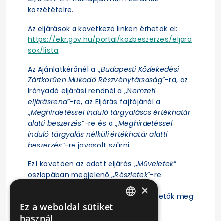
közzétételre.
Az eljárások a következő linken érhetők el:
https://ekr.gov.hu/portal/kozbeszerzes/eljara
sok/lista
Az Ajánlatkérőnél a „
Budapesti Közlekedési
Zártkörűen Működő Részvénytársaság
”-ra, az
Irányadó eljárási rendnél a „N
emzeti
eljárásrend
”-re, az Eljárás fajtájánál a
„
Meghirdetéssel induló tárgyalásos értékhatár
alatti beszerzés
”-re és a „
Meghirdetéssel
induló tárgyalás nélküli értékhatár alatti
beszerzés
”-re javasolt szűrni.
Ezt követően az adott eljárás „
Műveletek
”
oszlopában megjelenő „
Részletek
”-re
kattintás után érhető el az eljárás
×
ajánlattételi felhívása, illetve tekinthetők meg
Ez a weboldal sütiket
az eljárásra vonatkozó főbb adatok.
HUNGARIAN
használ