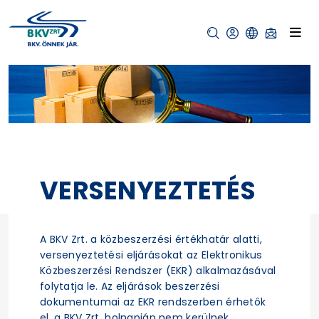
VERSENYEZTETÉS
A BKV Zrt. a közbeszerzési értékhatár alatti,
versenyeztetési eljárásokat az Elektronikus
Közbeszerzési Rendszer (EKR) alkalmazásával
folytatja le. Az eljárások beszerzési
dokumentumai az EKR rendszerben érhetők
el, a BKV Zrt. holnapján nem kerülnek