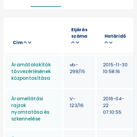
Eljárás
száma
Határidő
Cím
Áramátalakítók
vb-
2015-11-30
távvezérlésének
299/15
10:58:16
központosítása
Áramellátási
V-
2016-04-
rajzok
123/16
22
nyomtatása és
07:10:55
szkennelése