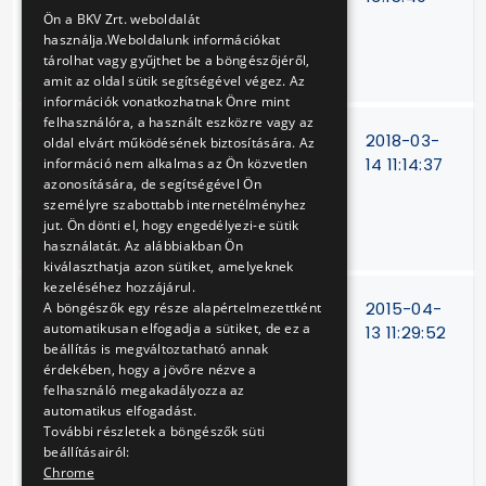
ENGLISH
150 db autóbusz
Ön a BKV Zrt. weboldalát
használja.Weboldalunk információkat
beszerzés
tárolhat vagy gyűjthet be a böngészőjéről,
finanszírozására
amit az oldal sütik segítségével végez. Az
információk vonatkozhatnak Önre mint
felhasználóra, a használt eszközre vagy az
Beszerzést
15/V-
2018-03-
oldal elvárt működésének biztosítására. Az
támogató
73/12
14 11:14:37
információ nem alkalmas az Ön közvetlen
azonosítására, de segítségével Ön
informatikai
személyre szabottabb internetélményhez
keretrendszer
jut. Ön dönti el, hogy engedélyezi-e sütik
működtetése
használatát. Az alábbiakban Ön
kiválaszthatja azon sütiket, amelyeknek
kezeléséhez hozzájárul.
Billenő
V-
2015-04-
A böngészők egy része alapértelmezettként
automatikusan elfogadja a sütiket, de ez a
aknafedelek
415/14
13 11:29:52
beállítás is megváltoztatható annak
javítása és
érdekében, hogy a jövőre nézve a
karbantartása
felhasználó megakadályozza az
Hungária, Száva
automatikus elfogadást.
kocsiszínben,
További részletek a böngészők süti
valamint az M4
beállításairól:
Chrome
metró Kelenföldi