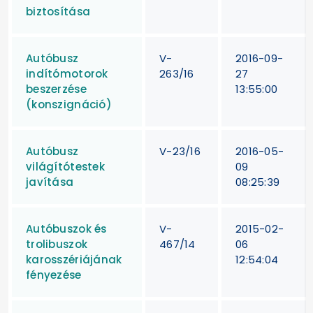
biztosítása
Autóbusz
V-
2016-09-
indítómotorok
263/16
27
beszerzése
13:55:00
(konszignáció)
Autóbusz
V-23/16
2016-05-
világítótestek
09
javítása
08:25:39
Autóbuszok és
V-
2015-02-
trolibuszok
467/14
06
karosszériájának
12:54:04
fényezése