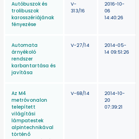
Autóbuszok és
V-
2016-10-
trolibuszok
313/16
06
karosszériájának
14:40:26
fényezése
Automata
V-27/14
2014-05-
árnyékoló
14 09:51:26
rendszer
karbantartása és
javítása
Az M4
V-68/14
2014-10-
metróvonalon
20
telepített
07:39:21
világítási
lámpatestek
alpintechnikával
történő