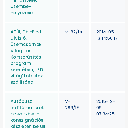
minősítése,
üzembe-
helyezése
ATÜI, Dél-Pest
V-82/14
2014-05-
Divízió,
13 14:56:17
Üzemcsarnok
Világítás
Korszerűsítés
program
keretében, LED
világítótestek
szállítása
Autóbusz
V-
2015-12-
indítómotorok
289/15.
09
beszerzése -
07:34:25
konszignációs
készleten belüli