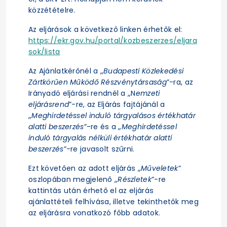
közzétételre.
Az eljárások a következő linken érhetők el:
https://ekr.gov.hu/portal/kozbeszerzes/eljara
sok/lista
Az Ajánlatkérőnél a „
Budapesti Közlekedési
Zártkörűen Működő Részvénytársaság
”-ra, az
Irányadó eljárási rendnél a „N
emzeti
eljárásrend
”-re, az Eljárás fajtájánál a
„
Meghirdetéssel induló tárgyalásos értékhatár
alatti beszerzés
”-re és a „
Meghirdetéssel
induló tárgyalás nélküli értékhatár alatti
beszerzés
”-re javasolt szűrni.
Ezt követően az adott eljárás „
Műveletek
”
oszlopában megjelenő „
Részletek
”-re
kattintás után érhető el az eljárás
ajánlattételi felhívása, illetve tekinthetők meg
az eljárásra vonatkozó főbb adatok.