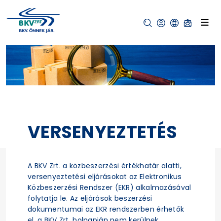
VERSENYEZTETÉS
A BKV Zrt. a közbeszerzési értékhatár alatti,
versenyeztetési eljárásokat az Elektronikus
Közbeszerzési Rendszer (EKR) alkalmazásával
folytatja le. Az eljárások beszerzési
dokumentumai az EKR rendszerben érhetők
el, a BKV Zrt. holnapján nem kerülnek