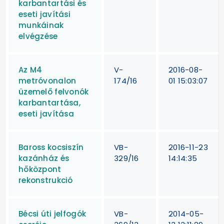
karbantartási és
eseti javítási
munkáinak
elvégzése
Az M4
V-
2016-08-
metróvonalon
174/16
01 15:03:07
üzemelő felvonók
karbantartása,
eseti javítása
Baross kocsiszín
VB-
2016-11-23
kazánház és
329/16
14:14:35
hőközpont
rekonstrukció
Bécsi úti jelfogók
VB-
2014-05-