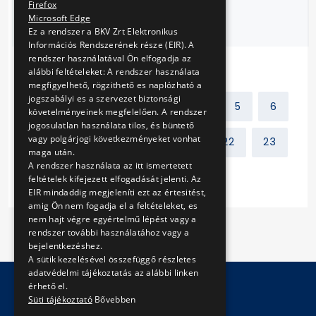
Firefox
járműtelep „K”
Microsoft Edge
épületében
Ez a rendszer a BKV Zrt Elektronikus
Információs Rendszerének része (EIR). A
rendszer használatával Ön elfogadja az
alábbi feltételeket: A rendszer használata
megfigyelhető, rögzithető es naplózható a
jogszabályi es a szervezet biztonsági
Előző
1
2
3
4
5
6
követelményeinek megfelelően. A rendszer
jogosulatlan használata tilos, és büntető
vagy polgárjogi következményeket vonhat
7
8
9
10
...
22
23
maga után.
A rendszer használata az itt ismertetett
Következő
feltételek kifejezett elfogadását jelenti. Az
EIR mindaddig megjeleníti ezt az értesitést,
amig Ön nem fogadja el a feltételeket, es
nem hajt végre egyértelmű lépést vagy a
rendszer további használatához vagy a
bejelentkezéshez.
A sütik kezelésével összefüggő részletes
adatvédelmi tájékoztatás az alábbi linken
érhető el.
Süti tájékoztató
Bővebben
© Copyright 2026 BKV Zrt.