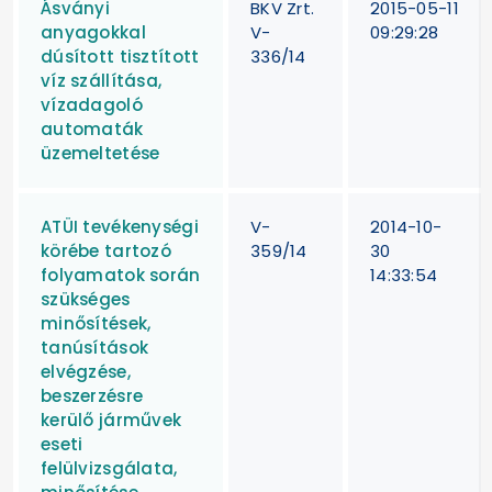
Ásványi
BKV Zrt.
2015-05-11
anyagokkal
V-
09:29:28
dúsított tisztított
336/14
víz szállítása,
vízadagoló
automaták
üzemeltetése
ATÜI tevékenységi
V-
2014-10-
körébe tartozó
359/14
30
folyamatok során
14:33:54
szükséges
minősítések,
tanúsítások
elvégzése,
beszerzésre
kerülő járművek
eseti
felülvizsgálata,