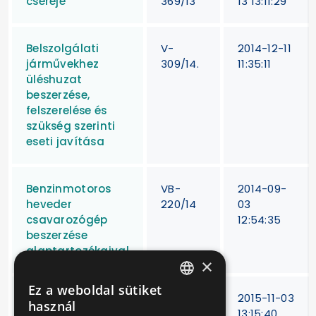
cseréje
369/13
13 13:11:29
Belszolgálati
V-
2014-12-11
járművekhez
309/14.
11:35:11
üléshuzat
beszerzése,
felszerelése és
szükség szerinti
eseti javítása
Benzinmotoros
VB-
2014-09-
heveder
220/14
03
csavarozógép
12:54:35
beszerzése
alaptartozékaival
×
Ez a weboldal sütiket
HUNGARIAN
Beruházási
V-
2015-11-03
használ
kölcsön felvétele
283/15
13:15:40