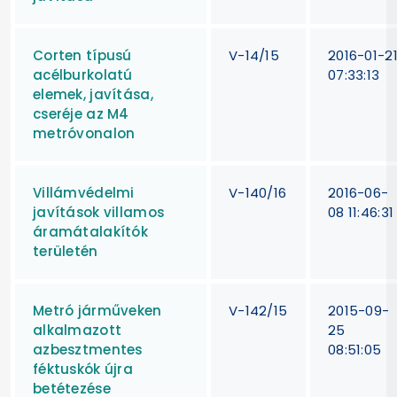
Corten típusú
V-14/15
2016-01-2
acélburkolatú
07:33:13
elemek, javítása,
cseréje az M4
metróvonalon
Villámvédelmi
V-140/16
2016-06-
javítások villamos
08 11:46:31
áramátalakítók
területén
Metró járműveken
V-142/15
2015-09-
alkalmazott
25
azbesztmentes
08:51:05
féktuskók újra
betétezése