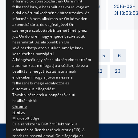
információk vonatkozhatnak Önre mint
Nyomtatási és
V-155/16
2016-03-
felhasználóra, a használt eszközre vagy az
borítékolási
31 13:53:5
oldal elvárt működésének biztosítására. Az
információ nem alkalmas az Ön közvetlen
tevékenység
azonosítására, de segítségével Ön
személyre szabottabb internetélményhez
jut. Ön dönti el, hogy engedélyezi-e sütik
használatát. Az alábbiakban Ön
kiválaszthatja azon sütiket, amelyeknek
kezeléséhez hozzájárul.
Előző
1
2
3
4
5
6
A böngészők egy része alapértelmezettként
automatikusan elfogadja a sütiket, de ez a
7
8
9
10
...
22
23
beállítás is megváltoztatható annak
érdekében, hogy a jövőre nézve a
felhasználó megakadályozza az
Következő
automatikus elfogadást.
További részletek a böngészők süti
beállításairól:
Chrome
Firefox
Microsoft Edge
Ez a rendszer a BKV Zrt Elektronikus
Információs Rendszerének része (EIR). A
rendszer használatával Ön elfogadja az