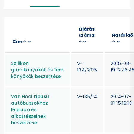
Eljárás
száma
Határidő
Cím
Szilikon
V-
2015-08-
gumikönyökök és fém
134/2015
19 12:46:4
könyökök beszerzése
Van Hool típusú
V-135/14
2014-07-
autóbuszokhoz
01 15:16:13
légrugó és
alkatrészeinek
beszerzése