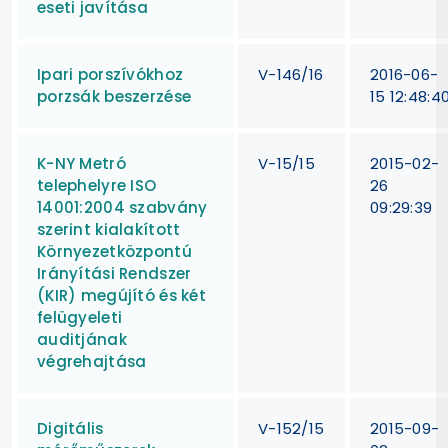
eseti javítása
Ipari porszívókhoz
V-146/16
2016-06-
porzsák beszerzése
15 12:48:4
K-NY Metró
V-15/15
2015-02-
telephelyre ISO
26
14001:2004 szabvány
09:29:39
szerint kialakított
Környezetközpontú
Irányítási Rendszer
(KIR) megújító és két
felügyeleti
auditjának
végrehajtása
Digitális
V-152/15
2015-09-