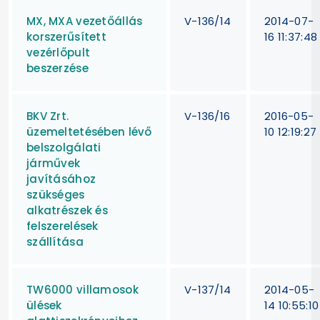
MX, MXA vezetőállás
V-136/14
2014-07-
korszerűsített
16 11:37:48
vezérlőpult
beszerzése
BKV Zrt.
V-136/16
2016-05-
üzemeltetésében lévő
10 12:19:27
belszolgálati
járművek
javításához
szükséges
alkatrészek és
felszerelések
szállítása
TW6000 villamosok
V-137/14
2014-05-
ülések
14 10:55:10