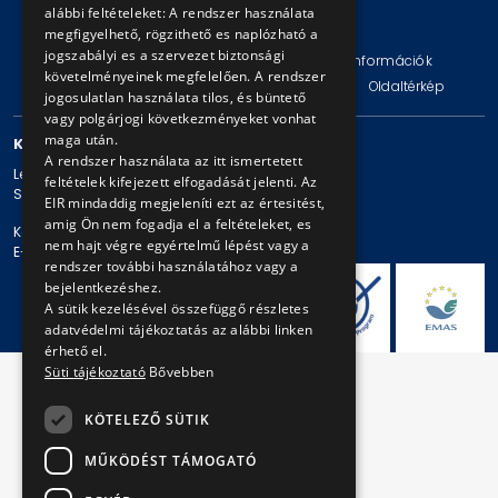
alábbi feltételeket: A rendszer használata
© Copyright 2026 BKV Zrt.
megfigyelhető, rögzithető es naplózható a
jogszabályi es a szervezet biztonsági
Impresszum
Jogi nyilatkozat
Technikai információk
követelményeinek megfelelően. A rendszer
Adatvédelmi politika és tájékoztatások
ÁSZF
Oldaltérkép
jogosulatlan használata tilos, és büntető
vagy polgárjogi következményeket vonhat
maga után.
KAPCSOLAT
A rendszer használata az itt ismertetett
Levelezési cím: 1980 Budapest, Pf. 11.
feltételek kifejezett elfogadását jelenti. Az
Székhely: 1980 Budapest, Akácfa u. 15.
EIR mindaddig megjeleníti ezt az értesitést,
amig Ön nem fogadja el a feltételeket, es
Központi telefonszám: + 36 1 461-65-00
nem hajt végre egyértelmű lépést vagy a
E-mail cím: bkv@bkv.hu
rendszer további használatához vagy a
bejelentkezéshez.
A sütik kezelésével összefüggő részletes
adatvédelmi tájékoztatás az alábbi linken
érhető el.
Süti tájékoztató
Bővebben
KÖTELEZŐ SÜTIK
MŰKÖDÉST TÁMOGATÓ