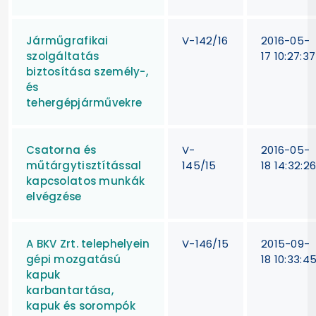
Járműgrafikai
V-142/16
2016-05-
szolgáltatás
17 10:27:37
biztosítása személy-,
és
tehergépjárművekre
Csatorna és
V-
2016-05-
műtárgytisztítással
145/15
18 14:32:2
kapcsolatos munkák
elvégzése
A BKV Zrt. telephelyein
V-146/15
2015-09-
gépi mozgatású
18 10:33:4
kapuk
karbantartása,
kapuk és sorompók