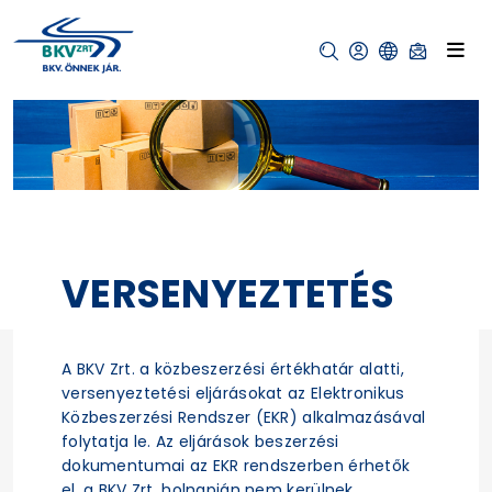
VERSENYEZTETÉS
A BKV Zrt. a közbeszerzési értékhatár alatti,
versenyeztetési eljárásokat az Elektronikus
Közbeszerzési Rendszer (EKR) alkalmazásával
folytatja le. Az eljárások beszerzési
dokumentumai az EKR rendszerben érhetők
el, a BKV Zrt. holnapján nem kerülnek