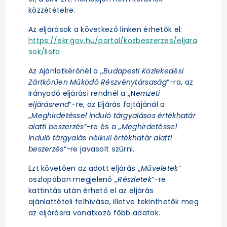
közzétételre.
Az eljárások a következő linken érhetők el:
https://ekr.gov.hu/portal/kozbeszerzes/eljara
sok/lista
Az Ajánlatkérőnél a „
Budapesti Közlekedési
Zártkörűen Működő Részvénytársaság
”-ra, az
Irányadó eljárási rendnél a „N
emzeti
eljárásrend
”-re, az Eljárás fajtájánál a
„
Meghirdetéssel induló tárgyalásos értékhatár
alatti beszerzés
”-re és a „
Meghirdetéssel
induló tárgyalás nélküli értékhatár alatti
beszerzés
”-re javasolt szűrni.
Ezt követően az adott eljárás „
Műveletek
”
oszlopában megjelenő „
Részletek
”-re
kattintás után érhető el az eljárás
ajánlattételi felhívása, illetve tekinthetők meg
az eljárásra vonatkozó főbb adatok.