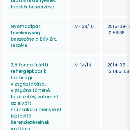
alattiszekrényeihez
fedelek beszerzése
Nyomdaipari
V-138/15
2015-09-1
tevékenység
10:58:36
beszezése a BKV Zrt.
részére
3,5 tonna feletti
V-14/14
2014-05-
tehergépkocsik
13 14:51:08
hatósági
vizsgáztatása,
vizsgára történő
felkészítés, valamint
az elvárt
munkakörülményeket
biztosító
berendezéseinek
javítása