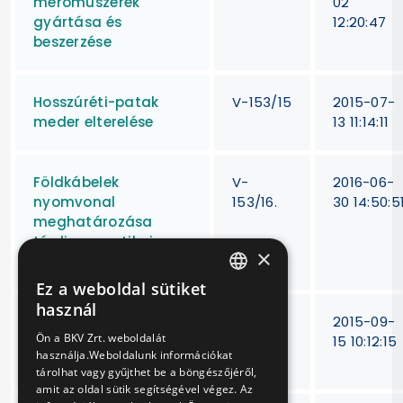
mérőműszerek
02
gyártása és
12:20:47
beszerzése
Hosszúréti-patak
V-153/15
2015-07-
meder elterelése
13 11:14:11
Földkábelek
V-
2016-06-
nyomvonal
153/16.
30 14:50:5
meghatározása
térdiagnosztikai
×
eszközökkel
Ez a weboldal sütiket
HUNGARIAN
használ
Háztartási és irodai
V-
2015-09-
ENGLISH
Ön a BKV Zrt. weboldalát
berendezések eseti
155/15.
15 10:12:15
használja.Weboldalunk információkat
javítása
tárolhat vagy gyűjthet be a böngészőjéről,
amit az oldal sütik segítségével végez. Az