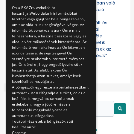
Felhívjuk a figyelmet, hogy az eljárásban való
ENGLISH
Ön a BKV Zrt. weboldalát
részvételhez az EKR-be való regisztráció
használja.Weboldalunk információkat
szükséges! Az eljárás további
tárolhat vagy gyűjthet be a böngészőjéről,
dokumentumait az EKR-ben regisztrált és
amit az oldal sütik segítségével végez. Az
ajánlat összeállítására jogosultsággal
információk vonatkozhatnak Önre mint
rendelkező Felhasználók az „
Érdeklődés
felhasználóra, a használt eszközre vagy az
oldal elvárt működésének biztosítására. Az
jelzése
” funkció indítása után tekinthetik
információ nem alkalmas az Ön közvetlen
meg. Az eljárással kapcsolatos kérdések az
azonosítására, de segítségével Ön
EKR-ben erre létrehozott „
Kommunikáció
”
személyre szabottabb internetélményhez
felületen tehetők fel.
jut. Ön dönti el, hogy engedélyezi-e sütik
használatát. Az alábbiakban Ön
kiválaszthatja azon sütiket, amelyeknek
kezeléséhez hozzájárul.
A böngészők egy része alapértelmezettként
automatikusan elfogadja a sütiket, de ez a
beállítás is megváltoztatható annak
érdekében, hogy a jövőre nézve a
felhasználó megakadályozza az
automatikus elfogadást.
További részletek a böngészők süti
beállításairól:
Lezárt
Folyamatban
Chrome