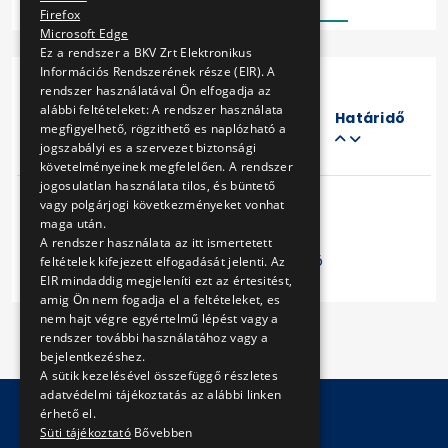
Firefox
Microsoft Edge
Ez a rendszer a BKV Zrt Elektronikus
Információs Rendszerének része (EIR). A
rendszer használatával Ön elfogadja az
Eljárás
alábbi feltételeket: A rendszer használata
száma
Határidő
megfigyelhető, rögzithető es naplózható a
Cím
jogszabályi es a szervezet biztonsági
követelményeinek megfelelően. A rendszer
jogosulatlan használata tilos, és büntető
vagy polgárjogi következményeket vonhat
maga után.
A rendszer használata az itt ismertetett
Előző
1
Következő
feltételek kifejezett elfogadását jelenti. Az
EIR mindaddig megjeleníti ezt az értesitést,
amig Ön nem fogadja el a feltételeket, es
nem hajt végre egyértelmű lépést vagy a
rendszer további használatához vagy a
bejelentkezéshez.
A sütik kezelésével összefüggő részletes
adatvédelmi tájékoztatás az alábbi linken
érhető el.
Süti tájékoztató
Bővebben
© Copyright 2026 BKV Zrt.