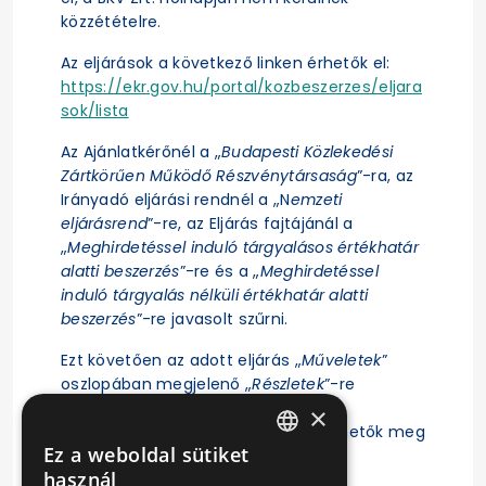
közzétételre.
Az eljárások a következő linken érhetők el:
https://ekr.gov.hu/portal/kozbeszerzes/eljara
sok/lista
Az Ajánlatkérőnél a „
Budapesti Közlekedési
Zártkörűen Működő Részvénytársaság
”-ra, az
Irányadó eljárási rendnél a „N
emzeti
eljárásrend
”-re, az Eljárás fajtájánál a
„
Meghirdetéssel induló tárgyalásos értékhatár
alatti beszerzés
”-re és a „
Meghirdetéssel
induló tárgyalás nélküli értékhatár alatti
beszerzés
”-re javasolt szűrni.
Ezt követően az adott eljárás „
Műveletek
”
oszlopában megjelenő „
Részletek
”-re
kattintás után érhető el az eljárás
×
ajánlattételi felhívása, illetve tekinthetők meg
Ez a weboldal sütiket
az eljárásra vonatkozó főbb adatok.
HUNGARIAN
használ