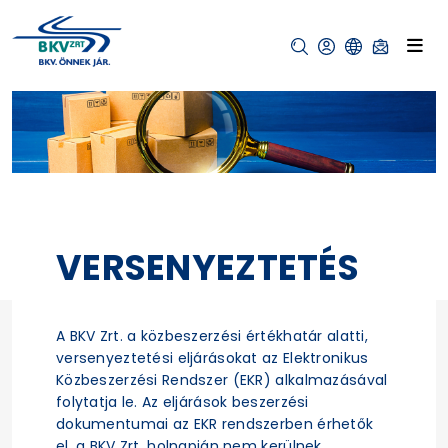
VERSENYEZTETÉS
A BKV Zrt. a közbeszerzési értékhatár alatti,
versenyeztetési eljárásokat az Elektronikus
Közbeszerzési Rendszer (EKR) alkalmazásával
folytatja le. Az eljárások beszerzési
dokumentumai az EKR rendszerben érhetők
el, a BKV Zrt. holnapján nem kerülnek