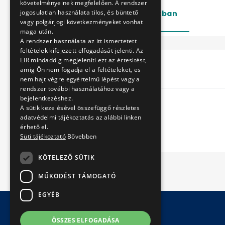
követelményeinek megfelelően. A rendszer
jogosulatlan használata tilos, és büntető
Lezárt
Folyamatban
vagy polgárjogi következményeket vonhat
maga után.
A rendszer használata az itt ismertetett
feltételek kifejezett elfogadását jelenti. Az
EIR mindaddig megjeleníti ezt az értesitést,
Cím
amig Ön nem fogadja el a feltételeket, es
nem hajt végre egyértelmű lépést vagy a
rendszer további használatához vagy a
bejelentkezéshez.
A sütik kezelésével összefüggő részletes
adatvédelmi tájékoztatás az alábbi linken
érhető el.
Süti tájékoztató
Bővebben
KÖTELEZŐ SÜTIK
MŰKÖDÉST TÁMOGATÓ
EGYÉB
ÖSSZES ELFOGADÁSA
© Copyright 2026 BKV Zrt.