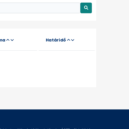
áma
Határidő