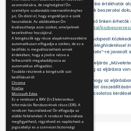
A BKV Zrt. a közbeszerzési értékhatár a
azonosítására, de segítségével Ön
folytatja le. Az eljárások beszerzési d
személyre szabottabb internetélményhez
jut. Ön dönti el, hogy engedélyezi-e sütik
Az eljárások a következő linken érhetők e
használatát. Az alábbiakban Ön
kiválaszthatja azon sütiket, amelyeknek
https://ekr.gov.hu/portal/kozbeszerzes/
kezeléséhez hozzájárul.
A böngészők egy része alapértelmezettként
Az Ajánlatkérőnél a „
Budapesti Közleked
automatikusan elfogadja a sütiket, de ez a
az Eljárás fajtájánál a „
Meghirdetéssel in
beállítás is megváltoztatható annak
értékhatár alatti beszerzés
”-re javasolt s
érdekében, hogy a jövőre nézve a
felhasználó megakadályozza az
Ezt követően az adott eljárás „
Művelete
automatikus elfogadást.
illetve tekinthetők meg az eljárásra vo
További részletek a böngészők süti
beállításairól:
Felhívjuk a figyelmet, hogy az eljárásb
Chrome
ben regisztrált és ajánlat összeállításá
Firefox
meg. Az eljárással kapcsolatos kérdések
Microsoft Edge
Ez a rendszer a BKV Zrt Elektronikus
Információs Rendszerének része (EIR). A
rendszer használatával Ön elfogadja az
alábbi feltételeket: A rendszer használata
megfigyelhető, rögzithető es naplózható a
jogszabályi es a szervezet biztonsági