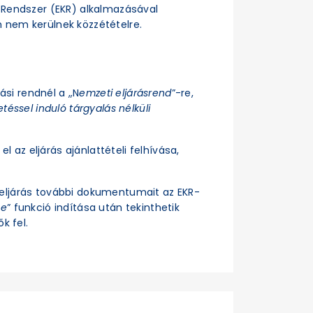
si Rendszer (EKR) alkalmazásával
n nem kerülnek közzétételre.
rási rendnél a „N
emzeti eljárásrend
”-re,
téssel induló tárgyalás nélküli
el az eljárás ajánlattételi felhívása,
z eljárás további dokumentumait az EKR-
se
” funkció indítása után tekinthetik
k fel.