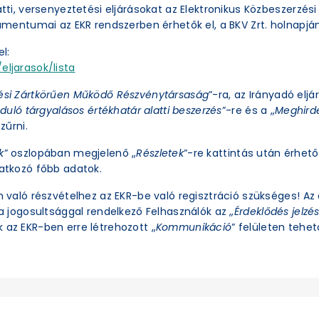
latti, versenyeztetési eljárásokat az Elektronikus Közbeszerzé
okumentumai az EKR rendszerben érhetők el, a BKV Zrt. holnapjá
l:
eljarasok/lista
ési Zártkörűen Működő Részvénytársaság
”-ra, az Irányadó eljá
duló tárgyalásos értékhatár alatti beszerzés
”-re és a „
Meghirde
zűrni.
k
” oszlopában megjelenő „
Részletek
”-re kattintás után érhető 
natkozó főbb adatok.
an való részvételhez az EKR-be való regisztráció szükséges! A
ra jogosultsággal rendelkező Felhasználók az „
Érdeklődés jelzé
 az EKR-ben erre létrehozott „
Kommunikáció
” felületen tehető