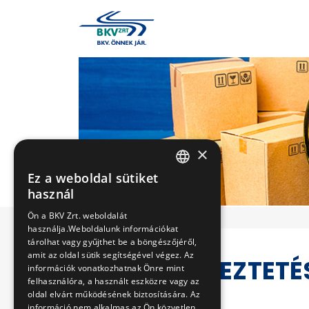
×
Ez a weboldal sütiket
HUNGARIAN
használ
ENGLISH
Ön a BKV Zrt. weboldalát
használja.Weboldalunk információkat
tárolhat vagy gyűjthet be a böngészőjéről,
amit az oldal sütik segítségével végez. Az
VERSENYEZTETÉ
információk vonatkozhatnak Önre mint
felhasználóra, a használt eszközre vagy az
oldal elvárt működésének biztosítására. Az
információ nem alkalmas az Ön közvetlen