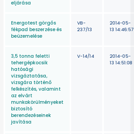
eljárása
Energotest görgős
VB-
2014-05-
fékpad beszerzése és
237/13
13 14:46:57
beüzemelése
3,5 tonna feletti
V-14/14
2014-05-
tehergépkocsik
13 14:51:08
hatósági
vizsgáztatása,
vizsgára történő
felkészítés, valamint
az elvárt
munkakörülményeket
biztosító
berendezéseinek
javítása