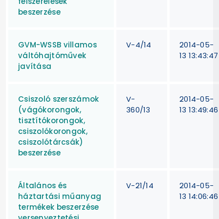
felszerelések
beszerzése
GVM-WSSB villamos
V-4/14
2014-05-
váltóhajtóművek
13 13:43:47
javítása
Csiszoló szerszámok
V-
2014-05-
(vágókorongok,
360/13
13 13:49:46
tisztítókorongok,
csiszolókorongok,
csiszolótárcsák)
beszerzése
Általános és
V-21/14
2014-05-
háztartási műanyag
13 14:06:46
termékek beszerzése
versenyeztetési