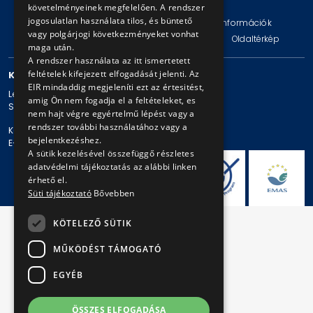
követelményeinek megfelelően. A rendszer
jogosulatlan használata tilos, és büntető
Impresszum
Jogi nyilatkozat
Technikai információk
vagy polgárjogi következményeket vonhat
Adatvédelmi politika és tájékoztatások
ÁSZF
Oldaltérkép
maga után.
A rendszer használata az itt ismertetett
feltételek kifejezett elfogadását jelenti. Az
KAPCSOLAT
EIR mindaddig megjeleníti ezt az értesitést,
Levelezési cím: 1980 Budapest, Pf. 11.
amig Ön nem fogadja el a feltételeket, es
Székhely: 1980 Budapest, Akácfa u. 15.
nem hajt végre egyértelmű lépést vagy a
rendszer további használatához vagy a
Központi telefonszám: + 36 1 461-65-00
bejelentkezéshez.
E-mail cím: bkv@bkv.hu
A sütik kezelésével összefüggő részletes
adatvédelmi tájékoztatás az alábbi linken
érhető el.
Süti tájékoztató
Bővebben
KÖTELEZŐ SÜTIK
MŰKÖDÉST TÁMOGATÓ
EGYÉB
ÖSSZES ELFOGADÁSA