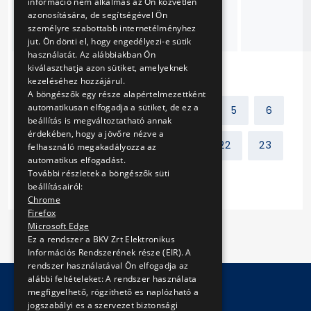
információ nem alkalmas az Ön közvetlen
felújítása, szükség
azonosítására, de segítségével Ön
szerinti javítása
személyre szabottabb internetélményhez
jut. Ön dönti el, hogy engedélyezi-e sütik
használatát. Az alábbiakban Ön
kiválaszthatja azon sütiket, amelyeknek
kezeléséhez hozzájárul.
A böngészők egy része alapértelmezettként
automatikusan elfogadja a sütiket, de ez a
Előző
1
2
3
4
5
6
beállítás is megváltoztatható annak
érdekében, hogy a jövőre nézve a
7
8
9
10
...
22
23
felhasználó megakadályozza az
automatikus elfogadást.
További részletek a böngészők süti
Következő
beállításairól:
Chrome
Firefox
Microsoft Edge
Ez a rendszer a BKV Zrt Elektronikus
Információs Rendszerének része (EIR). A
rendszer használatával Ön elfogadja az
alábbi feltételeket: A rendszer használata
megfigyelhető, rögzithető es naplózható a
jogszabályi es a szervezet biztonsági
© Copyright 2026 BKV Zrt.