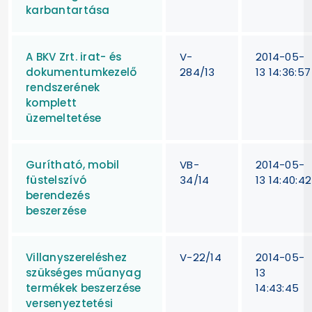
karbantartása
A BKV Zrt. irat- és
V-
2014-05-
dokumentumkezelő
284/13
13 14:36:57
rendszerének
komplett
üzemeltetése
Gurítható, mobil
VB-
2014-05-
füstelszívó
34/14
13 14:40:42
berendezés
beszerzése
Villanyszereléshez
V-22/14
2014-05-
szükséges műanyag
13
termékek beszerzése
14:43:45
versenyeztetési