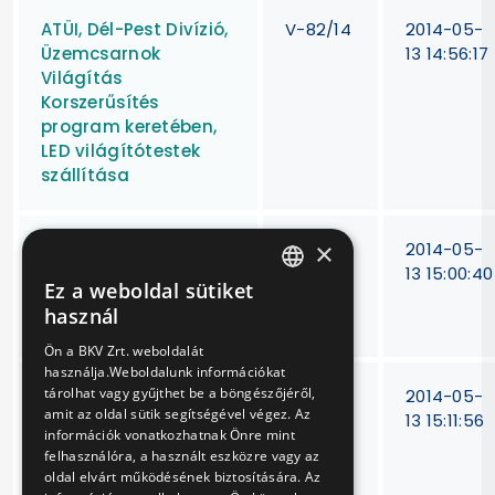
ATÜI, Dél-Pest Divízió,
V-82/14
2014-05-
Üzemcsarnok
13 14:56:17
Világítás
Korszerűsítés
program keretében,
LED világítótestek
szállítása
×
Légalkohol
V-
2014-05-
szintmérők
270/13
13 15:00:40
Ez a weboldal sütiket
karbantartása,
HUNGARIAN
használ
javítása, kalibrálása
ENGLISH
Ön a BKV Zrt. weboldalát
használja.Weboldalunk információkat
tárolhat vagy gyűjthet be a böngészőjéről,
Van Hool New A330
V-52/14
2014-05-
amit az oldal sütik segítségével végez. Az
CNG típusú
13 15:11:56
információk vonatkozhatnak Önre mint
autóbuszok sűrített
felhasználóra, a használt eszközre vagy az
földgázzal üzemelő
oldal elvárt működésének biztosítására. Az
motorjainak