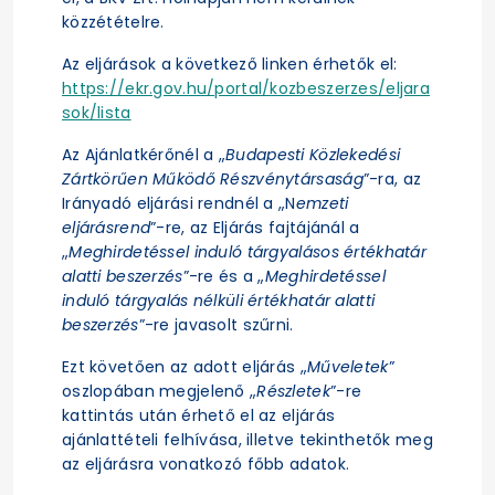
közzétételre.
Az eljárások a következő linken érhetők el:
https://ekr.gov.hu/portal/kozbeszerzes/eljara
sok/lista
Az Ajánlatkérőnél a „
Budapesti Közlekedési
Zártkörűen Működő Részvénytársaság
”-ra, az
Irányadó eljárási rendnél a „N
emzeti
eljárásrend
”-re, az Eljárás fajtájánál a
„
Meghirdetéssel induló tárgyalásos értékhatár
alatti beszerzés
”-re és a „
Meghirdetéssel
induló tárgyalás nélküli értékhatár alatti
beszerzés
”-re javasolt szűrni.
Ezt követően az adott eljárás „
Műveletek
”
oszlopában megjelenő „
Részletek
”-re
kattintás után érhető el az eljárás
ajánlattételi felhívása, illetve tekinthetők meg
az eljárásra vonatkozó főbb adatok.