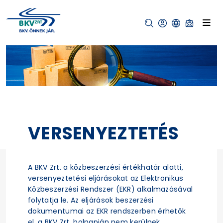
VERSENYEZTETÉS
A BKV Zrt. a közbeszerzési értékhatár alatti,
versenyeztetési eljárásokat az Elektronikus
Közbeszerzési Rendszer (EKR) alkalmazásával
folytatja le. Az eljárások beszerzési
dokumentumai az EKR rendszerben érhetők
el, a BKV Zrt. holnapján nem kerülnek