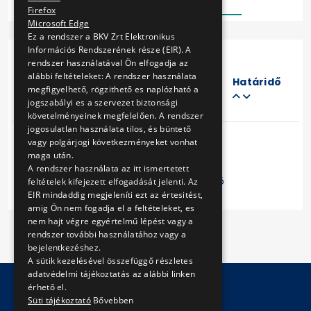
Firefox
Microsoft Edge
Ez a rendszer a BKV Zrt Elektronikus
Információs Rendszerének része (EIR). A
rendszer használatával Ön elfogadja az
Eljárás
alábbi feltételeket: A rendszer használata
száma
Határidő
megfigyelhető, rögzithető es naplózható a
Cím
jogszabályi es a szervezet biztonsági
követelményeinek megfelelően. A rendszer
jogosulatlan használata tilos, és büntető
vagy polgárjogi következményeket vonhat
maga után.
A rendszer használata az itt ismertetett
Előző
1
Következő
feltételek kifejezett elfogadását jelenti. Az
EIR mindaddig megjeleníti ezt az értesitést,
amig Ön nem fogadja el a feltételeket, es
nem hajt végre egyértelmű lépést vagy a
rendszer további használatához vagy a
bejelentkezéshez.
A sütik kezelésével összefüggő részletes
adatvédelmi tájékoztatás az alábbi linken
érhető el.
Süti tájékoztató
Bővebben
© Copyright 2026 BKV Zrt.