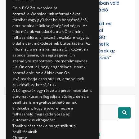
Felhívjuk a figyelmet, hogy az eljárásban való
ENGLISH
Ön a BKV Zrt. weboldalát
részvételhez az EKR-be való regisztráció
használja.Weboldalunk információkat
szükséges! Az eljárás további
tárolhat vagy gyűjthet be a böngészőjéről,
dokumentumait az EKR-ben regisztrált és
amit az oldal sütik segítségével végez. Az
ajánlat összeállítására jogosultsággal
információk vonatkozhatnak Önre mint
rendelkező Felhasználók az „
Érdeklődés
felhasználóra, a használt eszközre vagy az
oldal elvárt működésének biztosítására. Az
jelzése
” funkció indítása után tekinthetik
információ nem alkalmas az Ön közvetlen
meg. Az eljárással kapcsolatos kérdések az
azonosítására, de segítségével Ön
EKR-ben erre létrehozott „
Kommunikáció
”
személyre szabottabb internetélményhez
felületen tehetők fel.
jut. Ön dönti el, hogy engedélyezi-e sütik
használatát. Az alábbiakban Ön
kiválaszthatja azon sütiket, amelyeknek
kezeléséhez hozzájárul.
A böngészők egy része alapértelmezettként
automatikusan elfogadja a sütiket, de ez a
beállítás is megváltoztatható annak
érdekében, hogy a jövőre nézve a
felhasználó megakadályozza az
automatikus elfogadást.
További részletek a böngészők süti
beállításairól:
Lezárt
Folyamatban
Chrome