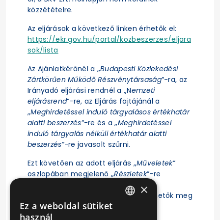
közzétételre.
Az eljárások a következő linken érhetők el:
https://ekr.gov.hu/portal/kozbeszerzes/eljara
sok/lista
Az Ajánlatkérőnél a „
Budapesti Közlekedési
Zártkörűen Működő Részvénytársaság
”-ra, az
Irányadó eljárási rendnél a „N
emzeti
eljárásrend
”-re, az Eljárás fajtájánál a
„
Meghirdetéssel induló tárgyalásos értékhatár
alatti beszerzés
”-re és a „
Meghirdetéssel
induló tárgyalás nélküli értékhatár alatti
beszerzés
”-re javasolt szűrni.
Ezt követően az adott eljárás „
Műveletek
”
oszlopában megjelenő „
Részletek
”-re
kattintás után érhető el az eljárás
×
ajánlattételi felhívása, illetve tekinthetők meg
Ez a weboldal sütiket
az eljárásra vonatkozó főbb adatok.
HUNGARIAN
használ