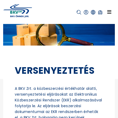
VERSENYEZTETÉS
A BKV Zrt. a közbeszerzési értékhatár alatti,
versenyeztetési eljárásokat az Elektronikus
Közbeszerzési Rendszer (EKR) alkalmazásával
folytatja le. Az eljárások beszerzési
dokumentumai az EKR rendszerben érhetők
el, a BKV Zrt. holnapján nem kerülnek