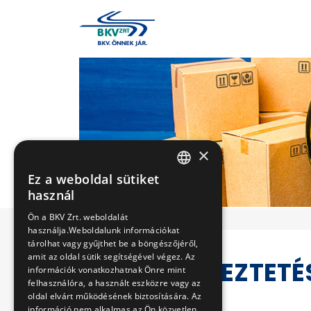
×
Ez a weboldal sütiket
HUNGARIAN
használ
ENGLISH
Ön a BKV Zrt. weboldalát
használja.Weboldalunk információkat
tárolhat vagy gyűjthet be a böngészőjéről,
amit az oldal sütik segítségével végez. Az
VERSENYEZTETÉ
információk vonatkozhatnak Önre mint
felhasználóra, a használt eszközre vagy az
oldal elvárt működésének biztosítására. Az
információ nem alkalmas az Ön közvetlen