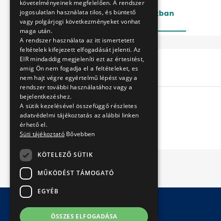
követelményeinek megfelelően. A rendszer
jogosulatlan használata tilos, és büntető
Lezárt
Folyamatban
vagy polgárjogi következményeket vonhat
maga után.
A rendszer használata az itt ismertetett
feltételek kifejezett elfogadását jelenti. Az
EIR mindaddig megjeleníti ezt az értesitést,
Cím
amig Ön nem fogadja el a feltételeket, es
nem hajt végre egyértelmű lépést vagy a
rendszer további használatához vagy a
bejelentkezéshez.
A sütik kezelésével összefüggő részletes
adatvédelmi tájékoztatás az alábbi linken
érhető el.
Süti tájékoztató
Bővebben
KÖTELEZŐ SÜTIK
MŰKÖDÉST TÁMOGATÓ
EGYÉB
ÖSSZES ELFOGADÁSA
© Copyright 2026 BKV Zrt.