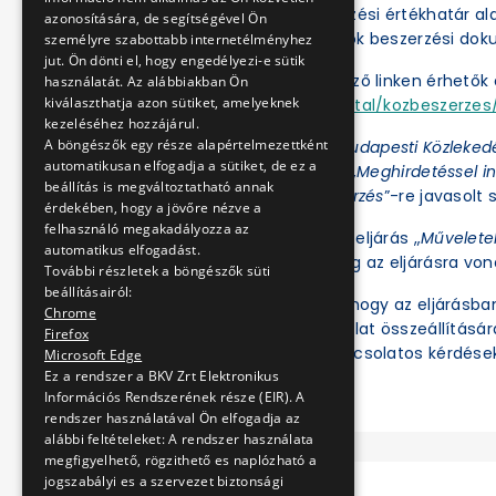
A BKV Zrt. a közbeszerzési értékhatár a
azonosítására, de segítségével Ön
folytatja le. Az eljárások beszerzési d
személyre szabottabb internetélményhez
jut. Ön dönti el, hogy engedélyezi-e sütik
Az eljárások a következő linken érhetők e
használatát. Az alábbiakban Ön
kiválaszthatja azon sütiket, amelyeknek
https://ekr.gov.hu/portal/kozbeszerzes/
kezeléséhez hozzájárul.
A böngészők egy része alapértelmezettként
Az Ajánlatkérőnél a „
Budapesti Közleked
automatikusan elfogadja a sütiket, de ez a
az Eljárás fajtájánál a „
Meghirdetéssel in
beállítás is megváltoztatható annak
értékhatár alatti beszerzés
”-re javasolt s
érdekében, hogy a jövőre nézve a
felhasználó megakadályozza az
Ezt követően az adott eljárás „
Művelete
automatikus elfogadást.
illetve tekinthetők meg az eljárásra vo
További részletek a böngészők süti
beállításairól:
Felhívjuk a figyelmet, hogy az eljárásb
Chrome
ben regisztrált és ajánlat összeállításá
Firefox
meg. Az eljárással kapcsolatos kérdések
Microsoft Edge
Ez a rendszer a BKV Zrt Elektronikus
Információs Rendszerének része (EIR). A
rendszer használatával Ön elfogadja az
alábbi feltételeket: A rendszer használata
megfigyelhető, rögzithető es naplózható a
jogszabályi es a szervezet biztonsági