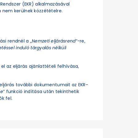
si Rendszer (EKR) alkalmazásával
n nem kerülnek közzétételre.
rási rendnél a „N
emzeti eljárásrend
”-re,
téssel induló tárgyalás nélküli
el az eljárás ajánlattételi felhívása,
z eljárás további dokumentumait az EKR-
se
” funkció indítása után tekinthetik
k fel.