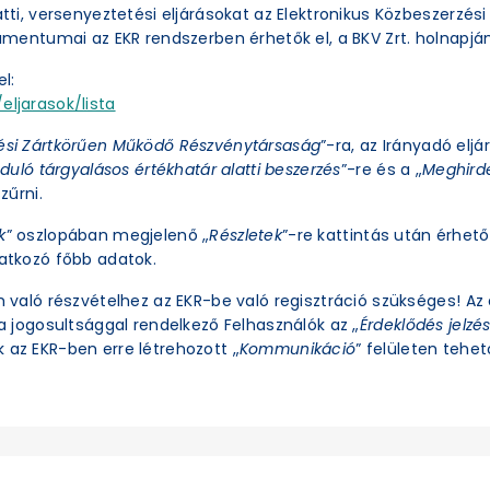
latti, versenyeztetési eljárásokat az Elektronikus Közbeszerzé
okumentumai az EKR rendszerben érhetők el, a BKV Zrt. holnapjá
l:
eljarasok/lista
ési Zártkörűen Működő Részvénytársaság
”-ra, az Irányadó eljá
duló tárgyalásos értékhatár alatti beszerzés
”-re és a „
Meghirde
zűrni.
k
” oszlopában megjelenő „
Részletek
”-re kattintás után érhető 
natkozó főbb adatok.
an való részvételhez az EKR-be való regisztráció szükséges! A
ra jogosultsággal rendelkező Felhasználók az „
Érdeklődés jelzé
 az EKR-ben erre létrehozott „
Kommunikáció
” felületen tehető