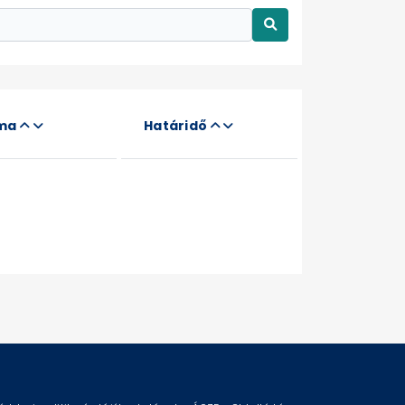
áma
Határidő