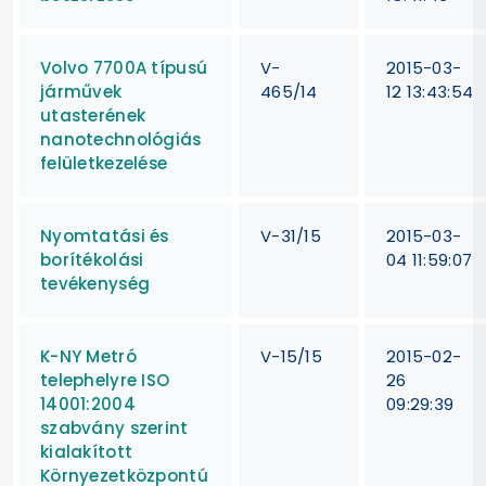
Volvo 7700A típusú
V-
2015-03-
járművek
465/14
12 13:43:54
utasterének
nanotechnológiás
felületkezelése
Nyomtatási és
V-31/15
2015-03-
borítékolási
04 11:59:07
tevékenység
K-NY Metró
V-15/15
2015-02-
telephelyre ISO
26
14001:2004
09:29:39
szabvány szerint
kialakított
Környezetközpontú