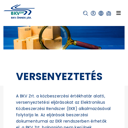
VERSENYEZTETÉS
A BKV Zrt. a közbeszerzési értékhatár alatti,
versenyeztetési eljárásokat az Elektronikus
Közbeszerzési Rendszer (EKR) alkalmazásával
folytatja le. Az eljárások beszerzési
dokumentumai az EKR rendszerben érhetők
el, a BKV Zrt. holnapján nem kerülnek