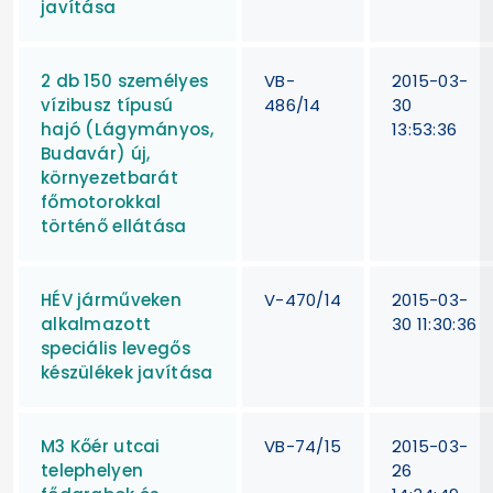
javítása
2 db 150 személyes
VB-
2015-03-
vízibusz típusú
486/14
30
hajó (Lágymányos,
13:53:36
Budavár) új,
környezetbarát
főmotorokkal
történő ellátása
HÉV járműveken
V-470/14
2015-03-
alkalmazott
30 11:30:36
speciális levegős
készülékek javítása
M3 Kőér utcai
VB-74/15
2015-03-
telephelyen
26