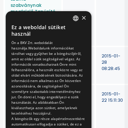
szabványnak
megfelelő Tanúsító
×
auditja, valamint
kettő éven
Ez a weboldal sütiket
HUNGARIAN
keresztüli
használ
felügyeleti auditja
ENGLISH
Ön a BKV Zrt. weboldalát
használja.Weboldalunk információkat
tárolhat vagy gyűjthet be a böngészőjéről,
Epoxigyanta alapú
BKV Zrt.
2015-01-
amit az oldal sütik segítségével végez. Az
kiöntő-
V-110/14
28
információk vonatkozhatnak Önre mint
ragasztóhabarcs
08:28:45
felhasználóra, a használt eszközre vagy az
beszerzése
oldal elvárt működésének biztosítására. Az
információ nem alkalmas az Ön közvetlen
azonosítására, de segítségével Ön
személyre szabottabb internetélményhez
Vasúti járművekkel
V-437/14
2015-01-
jut. Ön dönti el, hogy engedélyezi-e sütik
kapcsolatos
22 15:11:30
használatát. Az alábbiakban Ön
műszaki ajánlatok
kiválaszthatja azon sütiket, amelyeknek
és műszaki
kezeléséhez hozzájárul.
dokumentáció
A böngészők egy része alapértelmezettként
automatikusan elfogadja a sütiket, de ez a
értékelése