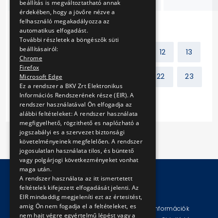
beállítás is megváltoztatható annak
érdekében, hogy a jövőre nézve a
felhasználó megakadályozza az
automatikus elfogadást.
További részletek a böngészők süti
beállításairól:
Előző
1
2
...
11
12
13
Chrome
Firefox
14
15
16
17
...
22
23
Microsoft Edge
Ez a rendszer a BKV Zrt Elektronikus
Információs Rendszerének része (EIR). A
Következő
rendszer használatával Ön elfogadja az
alábbi feltételeket: A rendszer használata
megfigyelhető, rögzithető es naplózható a
jogszabályi es a szervezet biztonsági
követelményeinek megfelelően. A rendszer
jogosulatlan használata tilos, és büntető
vagy polgárjogi következményeket vonhat
maga után.
A rendszer használata az itt ismertetett
feltételek kifejezett elfogadását jelenti. Az
© Copyright 2026 BKV Zrt.
EIR mindaddig megjeleníti ezt az értesitést,
amig Ön nem fogadja el a feltételeket, es
Impresszum
Jogi nyilatkozat
Technikai információk
nem hajt végre egyértelmű lépést vagy a