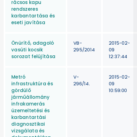
rácsos kapu
rendszeres
karbantartása és
eseti javítása
Önürítő, adagoló
VB-
2015-02-
vasúti kocsik
295/2014
09
sorozat felújítása
12:37:44
Metró
V-
2015-02-
infrastruktúra és
296/14.
09
gördülő
10:59:00
járműállomány
infrakamerás
üzemeltetési és
karbantartási
diagnosztikai
vizsgálata és