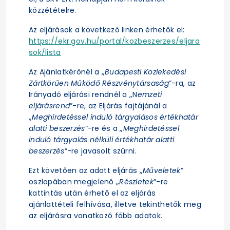
közzétételre.
Az eljárások a következő linken érhetők el:
https://ekr.gov.hu/portal/kozbeszerzes/eljara
sok/lista
Az Ajánlatkérőnél a „
Budapesti Közlekedési
Zártkörűen Működő Részvénytársaság
”-ra, az
Irányadó eljárási rendnél a „N
emzeti
eljárásrend
”-re, az Eljárás fajtájánál a
„
Meghirdetéssel induló tárgyalásos értékhatár
alatti beszerzés
”-re és a „
Meghirdetéssel
induló tárgyalás nélküli értékhatár alatti
beszerzés
”-re javasolt szűrni.
Ezt követően az adott eljárás „
Műveletek
”
oszlopában megjelenő „
Részletek
”-re
kattintás után érhető el az eljárás
ajánlattételi felhívása, illetve tekinthetők meg
az eljárásra vonatkozó főbb adatok.