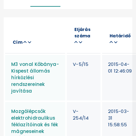
Eljárás
száma
Határidő
Cím
M3 vonal Kőbánya-
V-5/15
2015-04-
Kispest állomás
01 12:46:09
hírközlési
rendszereinek
javítása
Mozgólépcsők
V-
2015-03-
elektrohidraulikus
254/14
31
féklazítóinak és fék
15:58:55
mágneseinek