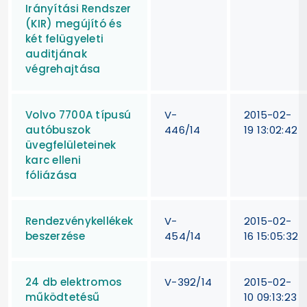
Irányítási Rendszer
(KIR) megújító és
két felügyeleti
auditjának
végrehajtása
Volvo 7700A típusú
V-
2015-02-
autóbuszok
446/14
19 13:02:42
üvegfelületeinek
karc elleni
fóliázása
Rendezvénykellékek
V-
2015-02-
beszerzése
454/14
16 15:05:32
24 db elektromos
V-392/14
2015-02-
működtetésű
10 09:13:23