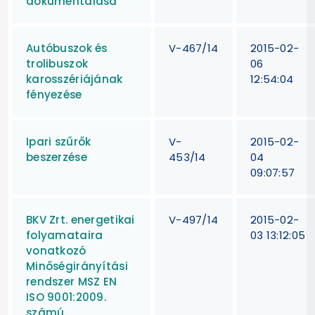
dokumentálása
Autóbuszok és
V-467/14
2015-02-
trolibuszok
06
karosszériájának
12:54:04
fényezése
Ipari szűrők
V-
2015-02-
beszerzése
453/14
04
09:07:57
BKV Zrt. energetikai
V-497/14
2015-02-
folyamataira
03 13:12:05
vonatkozó
Minőségirányítási
rendszer MSZ EN
ISO 9001:2009.
számú