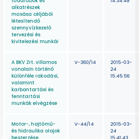
fődarabok és
14:34:49
alkatrészek
mosása céljából
létesítendő
szennyvízkezelő
tervezési és
kivitelezési munkái
A BKV Zrt. villamos
V-360/14
2015-03-
vonalain történő
24
különféle rakodási,
15:45:56
valamint
karbantartási és
fenntartási
munkák elvégzése
Motor-, hajtómű-
V-44/14
2015-03-
és hidraulika olajok
24
beszerzése
15:41:43