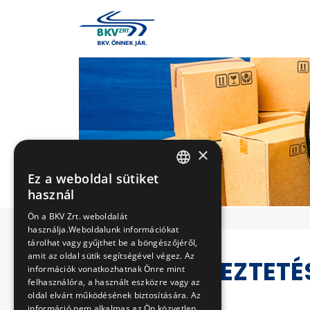
×
Ez a weboldal sütiket
HUNGARIAN
használ
ENGLISH
Ön a BKV Zrt. weboldalát
használja.Weboldalunk információkat
tárolhat vagy gyűjthet be a böngészőjéről,
amit az oldal sütik segítségével végez. Az
VERSENYEZTETÉ
információk vonatkozhatnak Önre mint
felhasználóra, a használt eszközre vagy az
oldal elvárt működésének biztosítására. Az
információ nem alkalmas az Ön közvetlen