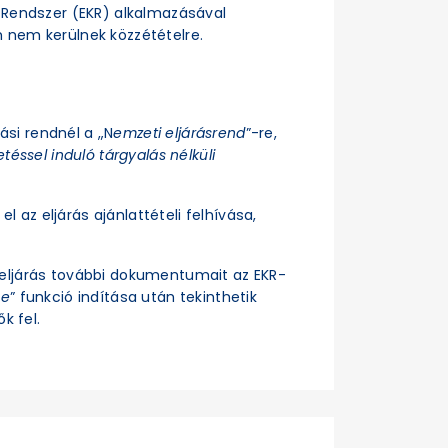
si Rendszer (EKR) alkalmazásával
n nem kerülnek közzétételre.
rási rendnél a „N
emzeti eljárásrend
”-re,
téssel induló tárgyalás nélküli
el az eljárás ajánlattételi felhívása,
z eljárás további dokumentumait az EKR-
se
” funkció indítása után tekinthetik
k fel.