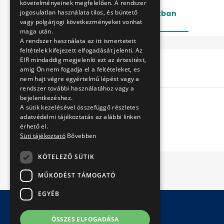
követelményeinek megfelelően. A rendszer
jogosulatlan használata tilos, és büntető
Lezárt
Folyamatban
vagy polgárjogi következményeket vonhat
maga után.
A rendszer használata az itt ismertetett
feltételek kifejezett elfogadását jelenti. Az
EIR mindaddig megjeleníti ezt az értesitést,
Cím
amig Ön nem fogadja el a feltételeket, es
nem hajt végre egyértelmű lépést vagy a
rendszer további használatához vagy a
bejelentkezéshez.
A sütik kezelésével összefüggő részletes
adatvédelmi tájékoztatás az alábbi linken
érhető el.
Süti tájékoztató
Bővebben
KÖTELEZŐ SÜTIK
MŰKÖDÉST TÁMOGATÓ
EGYÉB
ÖSSZES ELFOGADÁSA
© Copyright 2026 BKV Zrt.