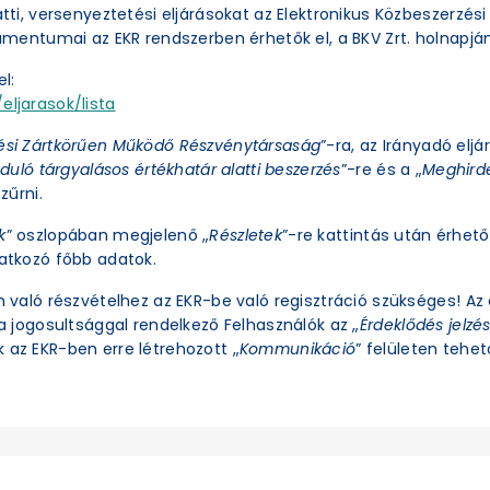
latti, versenyeztetési eljárásokat az Elektronikus Közbeszerzé
okumentumai az EKR rendszerben érhetők el, a BKV Zrt. holnapjá
l:
eljarasok/lista
ési Zártkörűen Működő Részvénytársaság
”-ra, az Irányadó eljá
duló tárgyalásos értékhatár alatti beszerzés
”-re és a „
Meghirde
zűrni.
k
” oszlopában megjelenő „
Részletek
”-re kattintás után érhető 
natkozó főbb adatok.
an való részvételhez az EKR-be való regisztráció szükséges! A
ra jogosultsággal rendelkező Felhasználók az „
Érdeklődés jelzé
 az EKR-ben erre létrehozott „
Kommunikáció
” felületen tehető