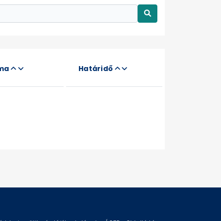
áma
Határidő