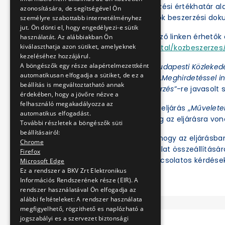
A BKV Zrt. a közbeszerzési értékhatár a
azonosítására, de segítségével Ön
folytatja le. Az eljárások beszerzési d
személyre szabottabb internetélményhez
jut. Ön dönti el, hogy engedélyezi-e sütik
Az eljárások a következő linken érhetők e
használatát. Az alábbiakban Ön
kiválaszthatja azon sütiket, amelyeknek
https://ekr.gov.hu/portal/kozbeszerzes/
kezeléséhez hozzájárul.
A böngészők egy része alapértelmezettként
Az Ajánlatkérőnél a „
Budapesti Közleked
automatikusan elfogadja a sütiket, de ez a
az Eljárás fajtájánál a „
Meghirdetéssel in
beállítás is megváltoztatható annak
értékhatár alatti beszerzés
”-re javasolt s
érdekében, hogy a jövőre nézve a
felhasználó megakadályozza az
Ezt követően az adott eljárás „
Művelete
automatikus elfogadást.
illetve tekinthetők meg az eljárásra vo
További részletek a böngészők süti
beállításairól:
Felhívjuk a figyelmet, hogy az eljárásb
Chrome
ben regisztrált és ajánlat összeállításá
Firefox
meg. Az eljárással kapcsolatos kérdések
Microsoft Edge
Ez a rendszer a BKV Zrt Elektronikus
Információs Rendszerének része (EIR). A
rendszer használatával Ön elfogadja az
alábbi feltételeket: A rendszer használata
megfigyelhető, rögzithető es naplózható a
jogszabályi es a szervezet biztonsági