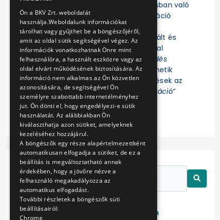
Felhívjuk a figyelmet, hogy az eljárásban való
ENGLISH
Ön a BKV Zrt. weboldalát
részvételhez az EKR-be való regisztráció
használja.Weboldalunk információkat
szükséges! Az eljárás további
tárolhat vagy gyűjthet be a böngészőjéről,
dokumentumait az EKR-ben regisztrált és
amit az oldal sütik segítségével végez. Az
ajánlat összeállítására jogosultsággal
információk vonatkozhatnak Önre mint
rendelkező Felhasználók az „
Érdeklődés
felhasználóra, a használt eszközre vagy az
oldal elvárt működésének biztosítására. Az
jelzése
” funkció indítása után tekinthetik
információ nem alkalmas az Ön közvetlen
meg. Az eljárással kapcsolatos kérdések az
azonosítására, de segítségével Ön
EKR-ben erre létrehozott „
Kommunikáció
”
személyre szabottabb internetélményhez
felületen tehetők fel.
jut. Ön dönti el, hogy engedélyezi-e sütik
használatát. Az alábbiakban Ön
kiválaszthatja azon sütiket, amelyeknek
kezeléséhez hozzájárul.
A böngészők egy része alapértelmezettként
automatikusan elfogadja a sütiket, de ez a
beállítás is megváltoztatható annak
érdekében, hogy a jövőre nézve a
felhasználó megakadályozza az
automatikus elfogadást.
További részletek a böngészők süti
beállításairól:
Lezárt
Folyamatban
Chrome