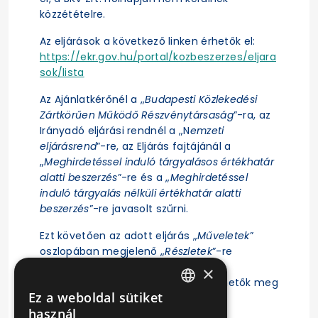
közzétételre.
Az eljárások a következő linken érhetők el:
https://ekr.gov.hu/portal/kozbeszerzes/eljara
sok/lista
Az Ajánlatkérőnél a „
Budapesti Közlekedési
Zártkörűen Működő Részvénytársaság
”-ra, az
Irányadó eljárási rendnél a „N
emzeti
eljárásrend
”-re, az Eljárás fajtájánál a
„
Meghirdetéssel induló tárgyalásos értékhatár
alatti beszerzés
”-re és a „
Meghirdetéssel
induló tárgyalás nélküli értékhatár alatti
beszerzés
”-re javasolt szűrni.
Ezt követően az adott eljárás „
Műveletek
”
oszlopában megjelenő „
Részletek
”-re
kattintás után érhető el az eljárás
×
ajánlattételi felhívása, illetve tekinthetők meg
Ez a weboldal sütiket
az eljárásra vonatkozó főbb adatok.
HUNGARIAN
használ