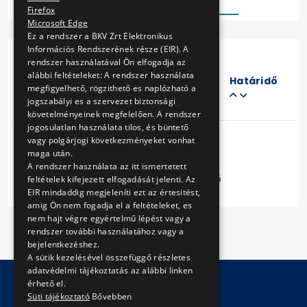
Firefox
Microsoft Edge
Ez a rendszer a BKV Zrt Elektronikus
Információs Rendszerének része (EIR). A
rendszer használatával Ön elfogadja az
Eljárás
alábbi feltételeket: A rendszer használata
száma
Határidő
megfigyelhető, rögzithető es naplózható a
Cím
jogszabályi es a szervezet biztonsági
követelményeinek megfelelően. A rendszer
jogosulatlan használata tilos, és büntető
vagy polgárjogi következményeket vonhat
maga után.
A rendszer használata az itt ismertetett
Előző
1
Következő
feltételek kifejezett elfogadását jelenti. Az
EIR mindaddig megjeleníti ezt az értesitést,
amig Ön nem fogadja el a feltételeket, es
nem hajt végre egyértelmű lépést vagy a
rendszer további használatához vagy a
bejelentkezéshez.
A sütik kezelésével összefüggő részletes
adatvédelmi tájékoztatás az alábbi linken
érhető el.
Süti tájékoztató
Bővebben
© Copyright 2026 BKV Zrt.