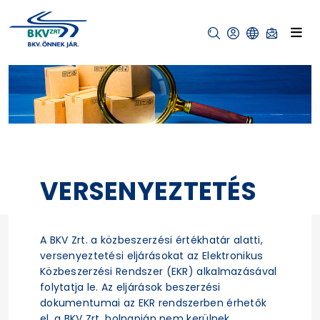
VERSENYEZTETÉS
A BKV Zrt. a közbeszerzési értékhatár alatti,
versenyeztetési eljárásokat az Elektronikus
Közbeszerzési Rendszer (EKR) alkalmazásával
folytatja le. Az eljárások beszerzési
dokumentumai az EKR rendszerben érhetők
el, a BKV Zrt. holnapján nem kerülnek