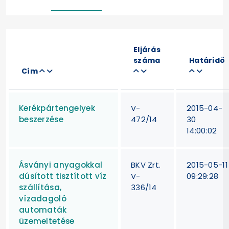
Eljárás
száma
Határidő
Cím
Kerékpártengelyek
V-
2015-04-
beszerzése
472/14
30
14:00:02
Ásványi anyagokkal
BKV Zrt.
2015-05-11
dúsított tisztított víz
V-
09:29:28
szállítása,
336/14
vízadagoló
automaták
üzemeltetése