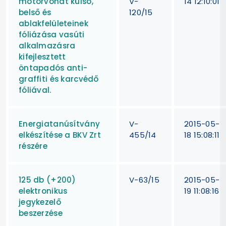
motorvonat külső,
V-
14 12:10:01
belső és
120/15
ablakfelületeinek
fóliázása vasúti
alkalmazásra
kifejlesztett
öntapadós anti-
graffiti és karcvédő
fóliával.
Energiatanúsítvány
V-
2015-05-
elkészítése a BKV Zrt
455/14
18 15:08:11
részére
125 db (+200)
V-63/15
2015-05-
elektronikus
19 11:08:16
jegykezelő
beszerzése