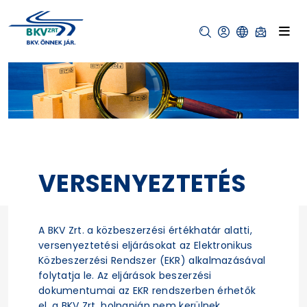
VERSENYEZTETÉS
A BKV Zrt. a közbeszerzési értékhatár alatti,
versenyeztetési eljárásokat az Elektronikus
Közbeszerzési Rendszer (EKR) alkalmazásával
folytatja le. Az eljárások beszerzési
dokumentumai az EKR rendszerben érhetők
el, a BKV Zrt. holnapján nem kerülnek