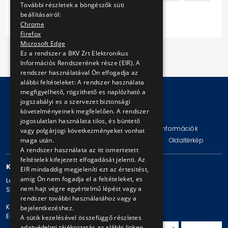
További részletek a böngészők süti
beállításairól:
Következő
Chrome
Firefox
Microsoft Edge
Ez a rendszer a BKV Zrt Elektronikus
Információs Rendszerének része (EIR). A
rendszer használatával Ön elfogadja az
alábbi feltételeket: A rendszer használata
megfigyelhető, rögzithető es naplózható a
jogszabályi es a szervezet biztonsági
követelményeinek megfelelően. A rendszer
© Copyright 2026 BKV Zrt.
jogosulatlan használata tilos, és büntető
Impresszum
Jogi nyilatkozat
Technikai információk
vagy polgárjogi következményeket vonhat
maga után.
Adatvédelmi politika és tájékoztatások
ÁSZF
Oldaltérkép
A rendszer használata az itt ismertetett
feltételek kifejezett elfogadását jelenti. Az
KAPCSOLAT
EIR mindaddig megjeleníti ezt az értesitést,
amig Ön nem fogadja el a feltételeket, es
Levelezési cím: 1980 Budapest, Pf. 11.
nem hajt végre egyértelmű lépést vagy a
Székhely: 1980 Budapest, Akácfa u. 15.
rendszer további használatához vagy a
Központi telefonszám: + 36 1 461-65-00
bejelentkezéshez.
E-mail cím: bkv@bkv.hu
A sütik kezelésével összefüggő részletes
adatvédelmi tájékoztatás az alábbi linken