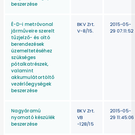
beszerzése
É-D-i metróvonal
BKV Zrt.
2015-05-
járműveire szerelt
V-8/15.
29 07:11:52
tűzjelző- és oltó
berendezések
üzemeltetéséhez
szükséges
pótalkatrészek,
valamint
akkumulátortöltő
vezérlőegységek
beszerzése
Nagyáramú
BKV Zrt.
2015-05-
nyomató készülék
VB
29 11:45:06
beszerzése
-128/15