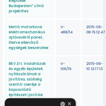
kiépítése
Budapesten” című
projekthez
Metró motorkocsi
V-
2015-06-
elektromechanikus
488/14
08 15:12:47
ajtóvezérlő panel,
illetve ellenőrző
egységek beszerzése
BKV Zrt. irodaházak
V-
2015-06-
és egyéb épületek
106/15
10 12:17:13
nyílászáróinak a
javítása, szükség
szerinti cseréje a
kapcsolódó
építészeti javítási
munkákkal
×