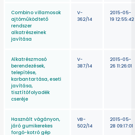
Combino villamosok
V-
2015-05-
ajtóműködtető
362/14
19 12:55:42
rendszer
alkatrészeinek
javítása
Alkatrészmosó
V-
2015-05-
berendezések,
387/14
26 11:26:01
telepítése,
karbantartása, eseti
javítása,
tisztítófolyadék
cseréje
Használt vágányon,
VB-
2015-05-
járó gumikerekes
502/14
28 09:17:01
forgó-kotró gép