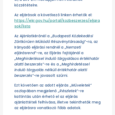
közzétételre.
Az eljárások a következő linken érhetők el:
https://ekr.gov.hu/portal/kozbeszerzes/eljara
sok/lista
Az Ajánlatkérőnél a „
Budapesti Közlekedési
Zártkörűen Működő Részvénytársaság
”-ra, az
Irányadó eljárási rendnél a „N
emzeti
eljárásrend
”-re, az Eljárás fajtájánál a
„
Meghirdetéssel induló tárgyalásos értékhatár
alatti beszerzés
”-re és a „
Meghirdetéssel
induló tárgyalás nélküli értékhatár alatti
beszerzés
”-re javasolt szűrni.
Ezt követően az adott eljárás „
Műveletek
”
oszlopában megjelenő „
Részletek
”-re
kattintás után érhető el az eljárás
ajánlattételi felhívása, illetve tekinthetők meg
az eljárásra vonatkozó főbb adatok.