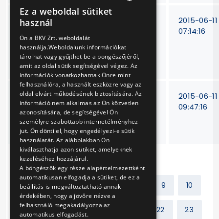
Ez a weboldal sütiket
HUNGARIAN
BKV Zrt. Baross
V-86/15.
2015-06-11
használ
villamos járműtelep
07:14:16
ENGLISH
Ön a BKV Zrt. weboldalát
zavarelhárító épület
használja.Weboldalunk információkat
homlokzatának
tárolhat vagy gyűjthet be a böngészőjéről,
javítása
amit az oldal sütik segítségével végez. Az
információk vonatkozhatnak Önre mint
felhasználóra, a használt eszközre vagy az
oldal elvárt működésének biztosítására. Az
Villamos
BKV Zrt.
2015-06-11
információ nem alkalmas az Ön közvetlen
járművekhez
V-
09:47:16
azonosítására, de segítségével Ön
napfényvédő rolók
433/14.
személyre szabottabb internetélményhez
beszerzése
jut. Ön dönti el, hogy engedélyezi-e sütik
használatát. Az alábbiakban Ön
kiválaszthatja azon sütiket, amelyeknek
kezeléséhez hozzájárul.
A böngészők egy része alapértelmezettként
automatikusan elfogadja a sütiket, de ez a
Előző
1
2
...
8
9
10
beállítás is megváltoztatható annak
érdekében, hogy a jövőre nézve a
felhasználó megakadályozza az
11
12
13
14
...
22
23
automatikus elfogadást.