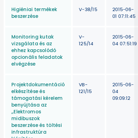
Higiéniai termékek
V-38/15
2015-06-
beszerzése
01 07:11:45
Monitoring kutak
V-
2015-06-
vizsgálata és az
125/14
04 07:51:19
ehhez kapcsolódó
opcionális feladatok
elvégzése
Projektdokumentáció
VB-
2015-06-
elkészítése és
121/15
04
támogatási kérelem
09:09:12
benyújtása az
„Elektromos
midibuszok
beszerzése és töltési
infrastruktúra