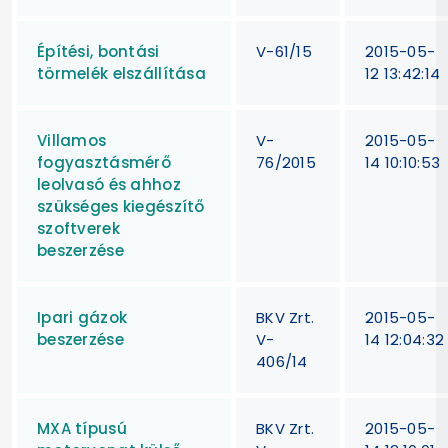
Építési, bontási
V-61/15
2015-05-
törmelék elszállítása
12 13:42:14
Villamos
V-
2015-05-
fogyasztásmérő
76/2015
14 10:10:53
leolvasó és ahhoz
szükséges kiegészítő
szoftverek
beszerzése
Ipari gázok
BKV Zrt.
2015-05-
beszerzése
V-
14 12:04:32
406/14
MXA típusú
BKV Zrt.
2015-05-