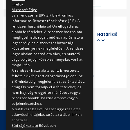
Firefox
Microsoft Edge
Ez a rendszer a BKV Zrt Elektronikus
Információs Rendszerének része (EIR). A
rendszer használatával Ön elfogadja az
Eljárás
alábbi feltételeket: A rendszer használata
száma
Határidő
megfigyelhető, rögzithető es naplózható a
Cím
jogszabályi es a szervezet biztonsági
követelményeinek megfelelően. A rendszer
jogosulatlan használata tilos, és büntető
vagy polgárjogi következményeket vonhat
maga után.
A rendszer használata az itt ismertetett
Előző
1
Következő
feltételek kifejezett elfogadását jelenti. Az
EIR mindaddig megjeleníti ezt az értesitést,
amig Ön nem fogadja el a feltételeket, es
nem hajt végre egyértelmű lépést vagy a
rendszer további használatához vagy a
bejelentkezéshez.
A sütik kezelésével összefüggő részletes
adatvédelmi tájékoztatás az alábbi linken
érhető el.
Süti tájékoztató
Bővebben
© Copyright 2026 BKV Zrt.