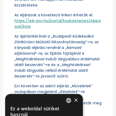
közzétételre.
Az eljárások a következő linken érhetők el:
https://ekr.gov.hu/portal/kozbeszerzes/eljara
sok/lista
Az Ajánlatkérőnél a „
Budapesti Közlekedési
Zártkörűen Működő Részvénytársaság
”-ra, az
Irányadó eljárási rendnél a „N
emzeti
eljárásrend
”-re, az Eljárás fajtájánál a
„
Meghirdetéssel induló tárgyalásos értékhatár
alatti beszerzés
”-re és a „
Meghirdetéssel
induló tárgyalás nélküli értékhatár alatti
beszerzés
”-re javasolt szűrni.
Ezt követően az adott eljárás „
Műveletek
”
oszlopában megjelenő „
Részletek
”-re
kattintás után érhető el az eljárás
×
ajánlattételi felhívása, illetve tekinthetők meg
Ez a weboldal sütiket
az eljárásra vonatkozó főbb adatok.
HUNGARIAN
használ