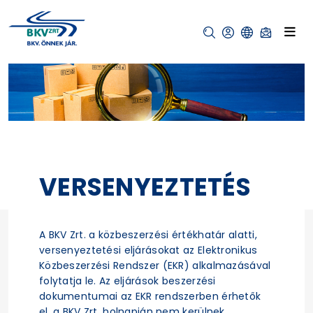
VERSENYEZTETÉS
A BKV Zrt. a közbeszerzési értékhatár alatti,
versenyeztetési eljárásokat az Elektronikus
Közbeszerzési Rendszer (EKR) alkalmazásával
folytatja le. Az eljárások beszerzési
dokumentumai az EKR rendszerben érhetők
el, a BKV Zrt. holnapján nem kerülnek