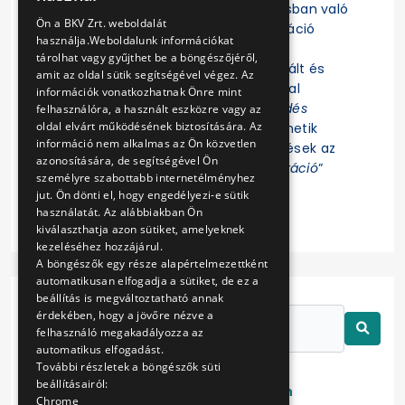
Felhívjuk a figyelmet, hogy az eljárásban való
ENGLISH
Ön a BKV Zrt. weboldalát
részvételhez az EKR-be való regisztráció
használja.Weboldalunk információkat
szükséges! Az eljárás további
tárolhat vagy gyűjthet be a böngészőjéről,
dokumentumait az EKR-ben regisztrált és
amit az oldal sütik segítségével végez. Az
ajánlat összeállítására jogosultsággal
információk vonatkozhatnak Önre mint
rendelkező Felhasználók az „
Érdeklődés
felhasználóra, a használt eszközre vagy az
oldal elvárt működésének biztosítására. Az
jelzése
” funkció indítása után tekinthetik
információ nem alkalmas az Ön közvetlen
meg. Az eljárással kapcsolatos kérdések az
azonosítására, de segítségével Ön
EKR-ben erre létrehozott „
Kommunikáció
”
személyre szabottabb internetélményhez
felületen tehetők fel.
jut. Ön dönti el, hogy engedélyezi-e sütik
használatát. Az alábbiakban Ön
kiválaszthatja azon sütiket, amelyeknek
kezeléséhez hozzájárul.
A böngészők egy része alapértelmezettként
automatikusan elfogadja a sütiket, de ez a
beállítás is megváltoztatható annak
érdekében, hogy a jövőre nézve a
felhasználó megakadályozza az
automatikus elfogadást.
További részletek a böngészők süti
beállításairól:
Lezárt
Folyamatban
Chrome