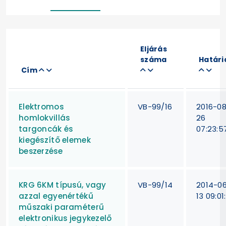
Eljárás
száma
Határi
Cím
Elektromos
VB-99/16
2016-0
homlokvillás
26
targoncák és
07:23:5
kiegészítő elemek
beszerzése
KRG 6KM típusú, vagy
VB-99/14
2014-0
azzal egyenértékű
13 09:01
műszaki paraméterű
elektronikus jegykezelő