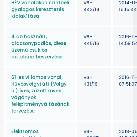
HÉV vonalakon szintbeli
VB-
2014-11
gyalogos keresztezés
443/14
15:15:44
kialakítása
4 db használt,
VB-
2016-11
alacsonypadlós, diesel
440/16
14:59:5
üzemű csuklós
autóbusz beszerzése
61-es villamos vonal,
VB-
2016-11
Hűvösvölgyi úti (Völgy
431/16
07:51:0
u.) íves, zúzottköves
vágányok
felépítményváltásának
tervezése
Elektromos
VB-
2018-0