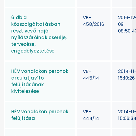
6 db a
VB-
2016-12
közszolgáltatásban
458/2016
09
részt vevő hajó
08:50:4
nyílászáróinak cseréje,
tervezése,
engedélyeztetése
HÉV vonalakon peronok
VB-
2014-11
arculatjavító
445/14
15:10:26
felújításának
kivitelezése
HÉV vonalakon peronok
VB-
2014-11
felújítása
444/14
15:06:3