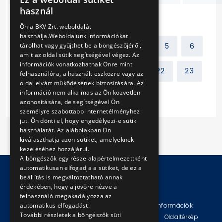
HUNGARIAN
használ
ENGLISH
Ön a BKV Zrt. weboldalát
használja.Weboldalunk információkat
Előző
1
2
3
4
5
6
tárolhat vagy gyűjthet be a böngészőjéről,
amit az oldal sütik segítségével végez. Az
információk vonatkozhatnak Önre mint
7
8
9
10
...
22
23
felhasználóra, a használt eszközre vagy az
oldal elvárt működésének biztosítására. Az
információ nem alkalmas az Ön közvetlen
Következő
azonosítására, de segítségével Ön
személyre szabottabb internetélményhez
jut. Ön dönti el, hogy engedélyezi-e sütik
használatát. Az alábbiakban Ön
kiválaszthatja azon sütiket, amelyeknek
kezeléséhez hozzájárul.
A böngészők egy része alapértelmezettként
automatikusan elfogadja a sütiket, de ez a
beállítás is megváltoztatható annak
érdekében, hogy a jövőre nézve a
© Copyright 2026 BKV Zrt.
felhasználó megakadályozza az
automatikus elfogadást.
Impresszum
Jogi nyilatkozat
Technikai információk
További részletek a böngészők süti
Adatvédelmi politika és tájékoztatások
ÁSZF
Oldaltérkép