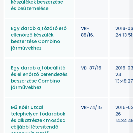
készülékek beszerzése
és beüzemelése
Egy darab ajtózáró erő
VB-
2016-0
ellenőrző készülék
88/16.
24 13:51
beszerzése Combino
járművekhez
Egy darab ajtóbeállító
VB-87/16
2016-0
és ellenőrző berendezés
24
beszerzése Combino
13:48:2
járművekhez
M3 Kőér utcai
VB-74/15
2015-0
telephelyen fődarabok
26
és alkatrészek mosása
14:34:4
céljából létesítendő