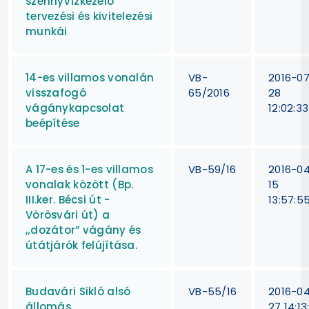
szennyvízkezelő
tervezési és kivitelezési
munkái
14-es villamos vonalán
VB-
2016-0
visszafogó
65/2016
28
vágánykapcsolat
12:02:33
beépítése
A 17-es és 1-es villamos
VB-59/16
2016-0
vonalak között (Bp.
15
III.ker. Bécsi út -
13:57:5
Vörösvári út) a
„dozátor” vágány és
útátjárók felújítása.
Budavári Sikló alsó
VB-55/16
2016-0
állomás
27 14:13