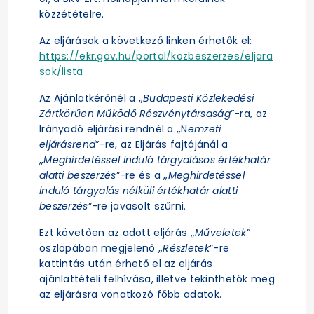
közzétételre.
Az eljárások a következő linken érhetők el:
https://ekr.gov.hu/portal/kozbeszerzes/eljara
sok/lista
Az Ajánlatkérőnél a „
Budapesti Közlekedési
Zártkörűen Működő Részvénytársaság
”-ra, az
Irányadó eljárási rendnél a „N
emzeti
eljárásrend
”-re, az Eljárás fajtájánál a
„
Meghirdetéssel induló tárgyalásos értékhatár
alatti beszerzés
”-re és a „
Meghirdetéssel
induló tárgyalás nélküli értékhatár alatti
beszerzés
”-re javasolt szűrni.
Ezt követően az adott eljárás „
Műveletek
”
oszlopában megjelenő „
Részletek
”-re
kattintás után érhető el az eljárás
ajánlattételi felhívása, illetve tekinthetők meg
az eljárásra vonatkozó főbb adatok.