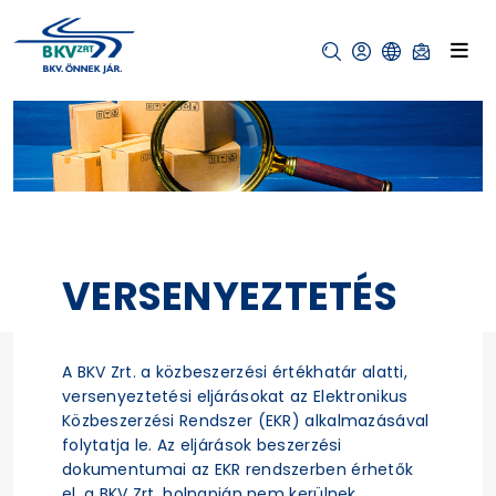
VERSENYEZTETÉS
A BKV Zrt. a közbeszerzési értékhatár alatti,
versenyeztetési eljárásokat az Elektronikus
Közbeszerzési Rendszer (EKR) alkalmazásával
folytatja le. Az eljárások beszerzési
dokumentumai az EKR rendszerben érhetők
el, a BKV Zrt. holnapján nem kerülnek