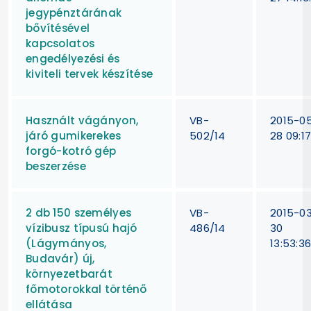
jegypénztárának
bővítésével
kapcsolatos
engedélyezési és
kiviteli tervek készítése
Használt vágányon,
VB-
2015-0
járó gumikerekes
502/14
28 09:17
forgó-kotró gép
beszerzése
2 db 150 személyes
VB-
2015-0
vízibusz típusú hajó
486/14
30
(Lágymányos,
13:53:3
Budavár) új,
környezetbarát
főmotorokkal történő
ellátása