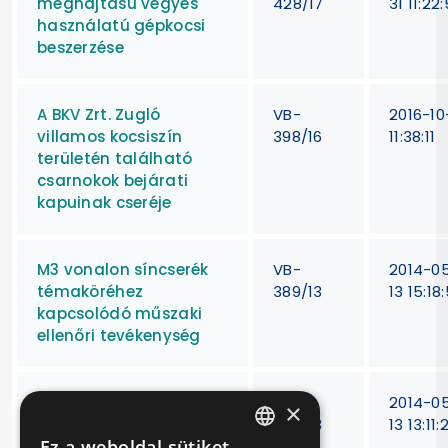
meghajtású vegyes
428/17
31 11:22
használatú gépkocsi
beszerzése
A BKV Zrt. Zugló
VB-
2016-10
villamos kocsiszín
398/16
11:38:11
területén található
csarnokok bejárati
kapuinak cseréje
M3 vonalon síncserék
VB-
2014-0
témaköréhez
389/13
13 15:18
kapcsolódó műszaki
ellenőri tevékenység
Bécsi úti jelfogók
VB-
2014-0
×
cseréje
369/13
13 13:11:
Ez a weboldal sütiket