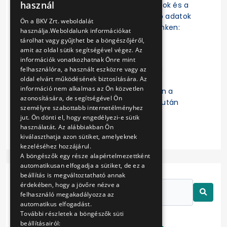
használ
szerződések, a szerződésmódosítások és a
ENGLISH
szerződések teljesítésére vonatkozó adatok
Ön a BKV Zrt. weboldalát
az EKR-ben érhetők el a következő linken:
használja.Weboldalunk információkat
https://ekr.gov.hu/ekr-
tárolhat vagy gyűjthet be a böngészőjéről,
szerzodestar/hu/szerzodesLista
amit az oldal sütik segítségével végez. Az
információk vonatkozhatnak Önre mint
A „
Kulcsszavak
” mezőbe a Budapesti
felhasználóra, a használt eszközre vagy az
oldal elvárt működésének biztosítására. Az
Közlekedési Zártkörűen Működő
információ nem alkalmas az Ön közvetlen
Részvénytársaság beírását követően a
azonosítására, de segítségével Ön
keresett szerződésre való kattintás után
személyre szabottabb internetélményhez
érhetők el a részletes adatok.
jut. Ön dönti el, hogy engedélyezi-e sütik
használatát. Az alábbiakban Ön
kiválaszthatja azon sütiket, amelyeknek
kezeléséhez hozzájárul.
A böngészők egy része alapértelmezettként
automatikusan elfogadja a sütiket, de ez a
beállítás is megváltoztatható annak
érdekében, hogy a jövőre nézve a
felhasználó megakadályozza az
automatikus elfogadást.
További részletek a böngészők süti
beállításairól: