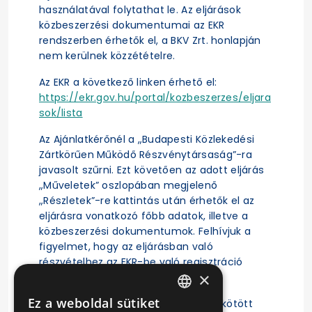
használatával folytathat le. Az eljárások
közbeszerzési dokumentumai az EKR
rendszerben érhetők el, a BKV Zrt. honlapján
nem kerülnek közzétételre.
Az EKR a következő linken érhető el:
https://ekr.gov.hu/portal/kozbeszerzes/eljara
sok/lista
Az Ajánlatkérőnél a „Budapesti Közlekedési
Zártkörűen Működő Részvénytársaság”-ra
javasolt szűrni. Ezt követően az adott eljárás
„Műveletek” oszlopában megjelenő
„Részletek”-re kattintás után érhetők el az
eljárásra vonatkozó főbb adatok, illetve a
közbeszerzési dokumentumok. Felhívjuk a
figyelmet, hogy az eljárásban való
részvételhez az EKR-be való regisztráció
×
szükséges.
Ez a weboldal sütiket
A közbeszerzési eljárás alapján megkötött
HUNGARIAN