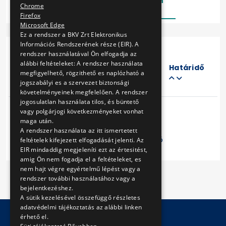
Lezárt
Folyamatban
Chrome
Firefox
Microsoft Edge
Ez a rendszer a BKV Zrt Elektronikus
Információs Rendszerének része (EIR). A
rendszer használatával Ön elfogadja az
Eljárás
alábbi feltételeket: A rendszer használata
száma
Határidő
megfigyelhető, rögzithető es naplózható a
Cím
jogszabályi es a szervezet biztonsági
követelményeinek megfelelően. A rendszer
jogosulatlan használata tilos, és büntető
vagy polgárjogi következményeket vonhat
maga után.
A rendszer használata az itt ismertetett
Előző
1
Következő
feltételek kifejezett elfogadását jelenti. Az
EIR mindaddig megjeleníti ezt az értesitést,
amig Ön nem fogadja el a feltételeket, es
nem hajt végre egyértelmű lépést vagy a
rendszer további használatához vagy a
bejelentkezéshez.
A sütik kezelésével összefüggő részletes
adatvédelmi tájékoztatás az alábbi linken
érhető el.