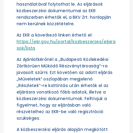
használatával folytathat le. Az eljárások
közbeszerzési dokumentumai az EKR
rendszerben érhetők el, a BKV Zrt. honlapján
nem kerülnek közzétételre.
Az EKR a következő linken érhető el:
https://ekr.gov.hu/portal/kozbeszerzes/eljara
sok/lista
Az Ajánlatkérőnél a „Budapesti Közlekedési
Zártkörűen Működő Részvénytársaság”-ra
javasolt szűrni. Ezt követően az adott eljárás
„Műveletek” oszlopában megjelenő
„Részletek”-re kattintás után érhetők el az
eljárásra vonatkozó főbb adatok, illetve a
közbeszerzési dokumentumok. Felhívjuk a
figyelmet, hogy az eljárásban való
részvételhez az EKR-be való regisztráció
szükséges.
A közbeszerzési eljárás alapján megkötött