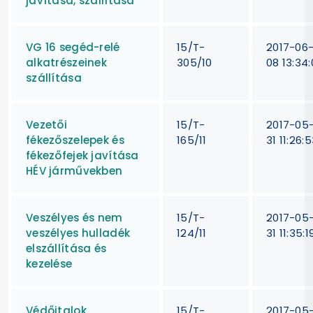
javítása, szállítása
VG 16 segéd-relé
15/T-
2017-06
alkatrészeinek
305/10
08 13:34:
szállítása
Vezetői
15/T-
2017-05
fékezőszelepek és
165/11
31 11:26:
fékezőfejek javítása
HÉV járművekben
Veszélyes és nem
15/T-
2017-05
veszélyes hulladék
124/11
31 11:35:1
elszállítása és
kezelése
Védőitalok
15/T-
2017-05