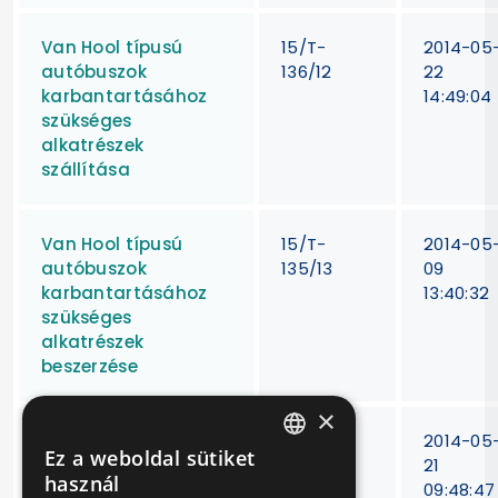
Van Hool típusú
15/T-
2014-05
autóbuszok
136/12
22
karbantartásához
14:49:04
szükséges
alkatrészek
szállítása
Van Hool típusú
15/T-
2014-05
autóbuszok
135/13
09
karbantartásához
13:40:32
szükséges
alkatrészek
beszerzése
×
Van Hool típusú
15T-
2014-05
Ez a weboldal sütiket
autóbuszok
174/2012
21
HUNGARIAN
használ
időszakos műszaki
09:48:47