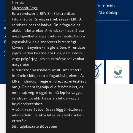
Firefox
Impresszum
Jogi nyilatkozat
Technikai információk
Microsoft Edge
Adatvédelmi politika és tájékoztatások
ÁSZF
Oldaltérkép
Ez a rendszer a BKV Zrt Elektronikus
Információs Rendszerének része (EIR). A
rendszer használatával Ön elfogadja az
KAPCSOLAT
alábbi feltételeket: A rendszer használata
megfigyelhető, rögzithető es naplózható a
Levelezési cím: 1980 Budapest, Pf. 11.
Székhely: 1980 Budapest, Akácfa u. 15.
jogszabályi es a szervezet biztonsági
követelményeinek megfelelően. A rendszer
Központi telefonszám: + 36 1 461-65-00
jogosulatlan használata tilos, és büntető
E-mail cím: bkv@bkv.hu
vagy polgárjogi következményeket vonhat
maga után.
A rendszer használata az itt ismertetett
feltételek kifejezett elfogadását jelenti. Az
EIR mindaddig megjeleníti ezt az értesitést,
amig Ön nem fogadja el a feltételeket, es
nem hajt végre egyértelmű lépést vagy a
rendszer további használatához vagy a
bejelentkezéshez.
A sütik kezelésével összefüggő részletes
adatvédelmi tájékoztatás az alábbi linken
érhető el.
Süti tájékoztató
Bővebben