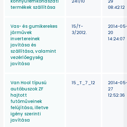
könnyűfémkohászati
241/10
29
termékek szállítása
08:42:12
Vas- és gumikerekes
15/T-
2014-05
járművek
3/2012.
20
invertereinek
14:24:07
javítása és
szállítása, valamint
vezérlőegység
javítása
Van Hool típusú
15_T_7_12
2014-05
autóbuszok ZF
27
hajtott
12:52:36
futóműveinek
felújítása, illetve
igény szerinti
javítása