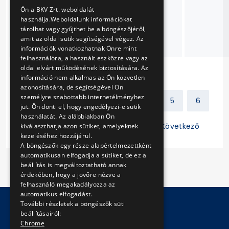
ENGLISH
felülvizsgálatra való
Ön a BKV Zrt. weboldalát
felkészítése és
használja.Weboldalunk információkat
műszaki
tárolhat vagy gyűjthet be a böngészőjéről,
amit az oldal sütik segítségével végez. Az
vizsgáztatása
információk vonatkozhatnak Önre mint
felhasználóra, a használt eszközre vagy az
oldal elvárt működésének biztosítására. Az
információ nem alkalmas az Ön közvetlen
azonosítására, de segítségével Ön
személyre szabottabb internetélményhez
Előző
1
2
3
4
5
6
jut. Ön dönti el, hogy engedélyezi-e sütik
használatát. Az alábbiakban Ön
7
8
9
10
11
Következő
kiválaszthatja azon sütiket, amelyeknek
kezeléséhez hozzájárul.
A böngészők egy része alapértelmezettként
automatikusan elfogadja a sütiket, de ez a
beállítás is megváltoztatható annak
érdekében, hogy a jövőre nézve a
felhasználó megakadályozza az
automatikus elfogadást.
További részletek a böngészők süti
beállításairól:
© Copyright 2026 BKV Zrt.
Chrome