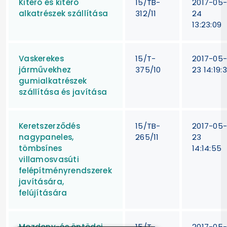
Kitérő és kitérő
15/TB-
2017-05
alkatrészek szállítása
312/11
24
13:23:09
Vaskerekes
15/T-
2017-05
járművekhez
375/10
23 14:19:
gumialkatrészek
szállítása és javítása
Keretszerződés
15/TB-
2017-05
nagypaneles,
265/11
23
tömbsínes
14:14:55
villamosvasúti
felépítményrendszerek
javítására,
felújítására
Mozdony-és öntödei
15/T-
2017-05