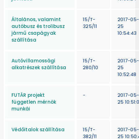
Általános, valamint
15/T-
2017-05
autóbusz és trolibusz
325/11
25
jármű csapágyak
10:54:43
szállítása
Autóvillamossági
15/T-
2017-05
alkatrészek szállítása
280/10
25
10:52:48
FUTÁR projekt
-
2017-05
független mérnök
25 10:51:
munkái
Védőitalok szállítása
15/T-
2017-05
382/11
25 10:50: