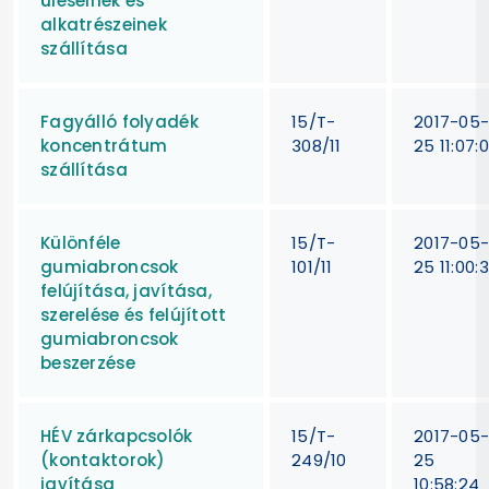
üléseinek és
alkatrészeinek
szállítása
Fagyálló folyadék
15/T-
2017-05
koncentrátum
308/11
25 11:07:
szállítása
Különféle
15/T-
2017-05
gumiabroncsok
101/11
25 11:00:3
felújítása, javítása,
szerelése és felújított
gumiabroncsok
beszerzése
HÉV zárkapcsolók
15/T-
2017-05
(kontaktorok)
249/10
25
javítása
10:58:24