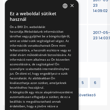
×
homok biztosítása,
95/11
23
fuvarozása, terítése,
14:09:02
Ez a weboldal sütiket
HUNGARIAN
tároló ládák takarítás
használ
ENGLISH
Ön a BKV Zrt. weboldalát
használja.Weboldalunk információkat
Renault és Mercedes
15/T-
2017-05
tárolhat vagy gyűjthet be a böngészőjéről,
gépjárművek (3,5
57/11
23 14:03:
amit az oldal sütik segítségével végez. Az
tonna felett)
információk vonatkozhatnak Önre mint
karbantartása,
felhasználóra, a használt eszközre vagy az
javítása
oldal elvárt működésének biztosítására. Az
információ nem alkalmas az Ön közvetlen
azonosítására, de segítségével Ön
személyre szabottabb internetélményhez
jut. Ön dönti el, hogy engedélyezi-e sütik
használatát. Az alábbiakban Ön
Előző
1
2
3
4
5
6
kiválaszthatja azon sütiket, amelyeknek
kezeléséhez hozzájárul.
A böngészők egy része alapértelmezettként
7
8
9
10
11
Következő
automatikusan elfogadja a sütiket, de ez a
beállítás is megváltoztatható annak
érdekében, hogy a jövőre nézve a