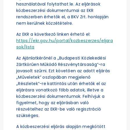
használatával folytathat le. Az eljárások
közbeszerzési dokumentumai az EKR
rendszerben érhetők el, a BKV Zrt. honlapján
nem kerülnek közzétételre.
Az EKR a következő linken érhető el:
https://ekr.gov.hu/portal/kozbeszerzes/eljara
sok/lista
Az Ajánlatkérőnél a „Budapesti Közlekedési
Zártkörűen Működő Részvénytársaság”-ra
javasolt szűrni. Ezt követően az adott eljárás
„Műveletek” oszlopában megjelenő
„Részletek”-re kattintás után érhetők el az
eljárásra vonatkozó főbb adatok, illetve a
közbeszerzési dokumentumok. Felhívjuk a
figyelmet, hogy az eljárásban való
részvételhez az EKR-be való regisztráció
szükséges.
A közbeszerzési eljárás alapján megkötött