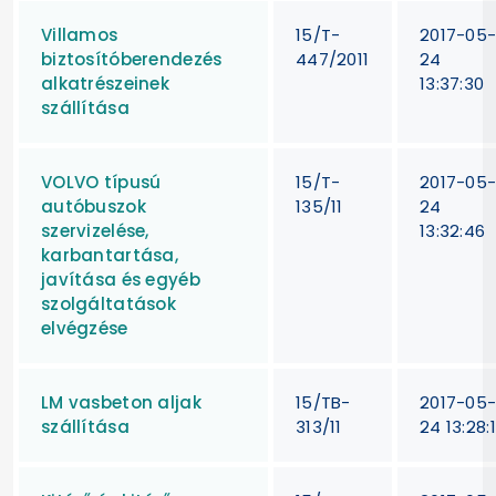
Villamos
15/T-
2017-05
biztosítóberendezés
447/2011
24
alkatrészeinek
13:37:30
szállítása
VOLVO típusú
15/T-
2017-05
autóbuszok
135/11
24
szervizelése,
13:32:46
karbantartása,
javítása és egyéb
szolgáltatások
elvégzése
LM vasbeton aljak
15/TB-
2017-05
szállítása
313/11
24 13:28: