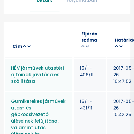
Lezárt
Folyamatban
Eljárás
száma
Határid
Cím
HÉV járművek utastéri
15/T-
2017-05
ajtóinak javítása és
406/11
26
szállítása
10:47:52
Gumikerekes járművek
15/T-
2017-05
utas- és
431/11
26
gépkocsivezető
10:42:25
üléseinek felújítása,
valamint utas