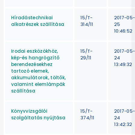
Híradástechnikai
15/T-
2017-05
alkatrészek szállítása
314/11
25
10:46:52
Irodai eszközökhöz,
15/T-
2017-05
kép-és hangrögzítő
29/11
24
berendezésekhez
13:49:32
tartozó elemek,
akkumulátorok, töltők,
valamint elemlámpák
szállítása
Könyvvizsgálói
15/T-
2017-05
szolgáltatás nyújtása
374/11
24
13:42:32