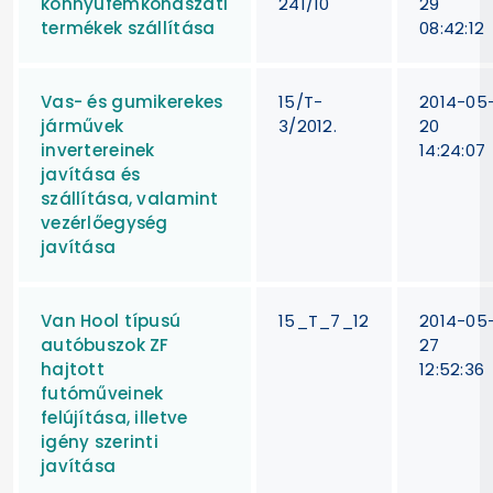
könnyűfémkohászati
241/10
29
termékek szállítása
08:42:12
Vas- és gumikerekes
15/T-
2014-05
járművek
3/2012.
20
invertereinek
14:24:07
javítása és
szállítása, valamint
vezérlőegység
javítása
Van Hool típusú
15_T_7_12
2014-05
autóbuszok ZF
27
hajtott
12:52:36
futóműveinek
felújítása, illetve
igény szerinti
javítása