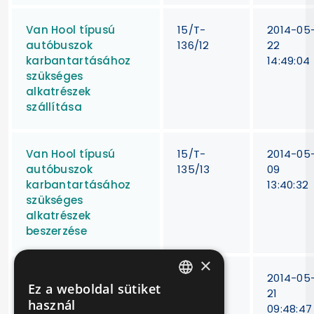
Van Hool típusú
15/T-
2014-05
autóbuszok
136/12
22
karbantartásához
14:49:04
szükséges
alkatrészek
szállítása
Van Hool típusú
15/T-
2014-05
autóbuszok
135/13
09
karbantartásához
13:40:32
szükséges
alkatrészek
beszerzése
×
Van Hool típusú
15T-
2014-05
Ez a weboldal sütiket
autóbuszok
174/2012
21
HUNGARIAN
használ
időszakos műszaki
09:48:47