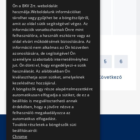
ENGLISH
felülvizsgálatra való
Ön a BKV Zrt. weboldalát
felkészítése és
használja.Weboldalunk információkat
műszaki
tárolhat vagy gyűjthet be a böngészőjéről,
amit az oldal sütik segítségével végez. Az
vizsgáztatása
információk vonatkozhatnak Önre mint
felhasználóra, a használt eszközre vagy az
oldal elvárt működésének biztosítására. Az
információ nem alkalmas az Ön közvetlen
azonosítására, de segítségével Ön
személyre szabottabb internetélményhez
Előző
1
2
3
4
5
6
jut. Ön dönti el, hogy engedélyezi-e sütik
használatát. Az alábbiakban Ön
7
8
9
10
11
Következő
kiválaszthatja azon sütiket, amelyeknek
kezeléséhez hozzájárul.
A böngészők egy része alapértelmezettként
automatikusan elfogadja a sütiket, de ez a
beállítás is megváltoztatható annak
érdekében, hogy a jövőre nézve a
felhasználó megakadályozza az
automatikus elfogadást.
További részletek a böngészők süti
beállításairól:
© Copyright 2026 BKV Zrt.
Chrome