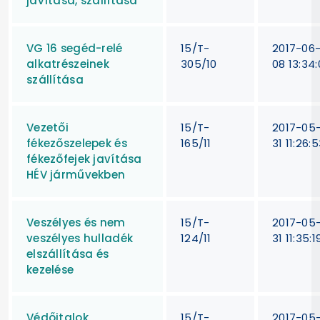
javítása, szállítása
VG 16 segéd-relé
15/T-
2017-06
alkatrészeinek
305/10
08 13:34:
szállítása
Vezetői
15/T-
2017-05
fékezőszelepek és
165/11
31 11:26:
fékezőfejek javítása
HÉV járművekben
Veszélyes és nem
15/T-
2017-05
veszélyes hulladék
124/11
31 11:35:1
elszállítása és
kezelése
Védőitalok
15/T-
2017-05