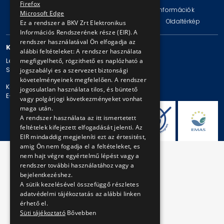
Firefox
Impresszum
Jogi nyilatkozat
Technikai információk
Microsoft Edge
Adatvédelmi politika és tájékoztatások
ÁSZF
Oldaltérkép
Ez a rendszer a BKV Zrt Elektronikus
Információs Rendszerének része (EIR). A
rendszer használatával Ön elfogadja az
KAPCSOLAT
alábbi feltételeket: A rendszer használata
megfigyelhető, rögzithető es naplózható a
Levelezési cím: 1980 Budapest, Pf. 11.
Székhely: 1980 Budapest, Akácfa u. 15.
jogszabályi es a szervezet biztonsági
követelményeinek megfelelően. A rendszer
Központi telefonszám: + 36 1 461-65-00
jogosulatlan használata tilos, és büntető
E-mail cím: bkv@bkv.hu
vagy polgárjogi következményeket vonhat
maga után.
A rendszer használata az itt ismertetett
feltételek kifejezett elfogadását jelenti. Az
EIR mindaddig megjeleníti ezt az értesitést,
amig Ön nem fogadja el a feltételeket, es
nem hajt végre egyértelmű lépést vagy a
rendszer további használatához vagy a
bejelentkezéshez.
A sütik kezelésével összefüggő részletes
adatvédelmi tájékoztatás az alábbi linken
érhető el.
Süti tájékoztató
Bővebben