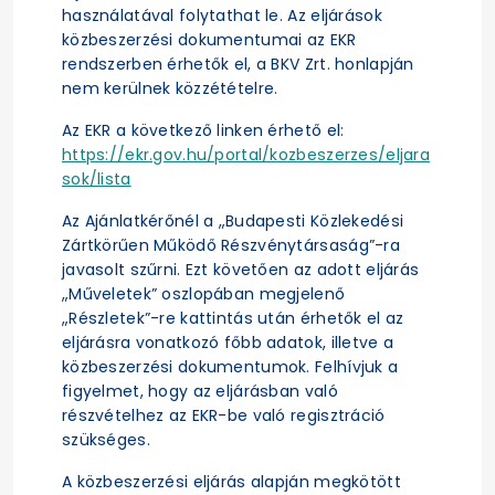
használatával folytathat le. Az eljárások
közbeszerzési dokumentumai az EKR
rendszerben érhetők el, a BKV Zrt. honlapján
nem kerülnek közzétételre.
Az EKR a következő linken érhető el:
https://ekr.gov.hu/portal/kozbeszerzes/eljara
sok/lista
Az Ajánlatkérőnél a „Budapesti Közlekedési
Zártkörűen Működő Részvénytársaság”-ra
javasolt szűrni. Ezt követően az adott eljárás
„Műveletek” oszlopában megjelenő
„Részletek”-re kattintás után érhetők el az
eljárásra vonatkozó főbb adatok, illetve a
közbeszerzési dokumentumok. Felhívjuk a
figyelmet, hogy az eljárásban való
részvételhez az EKR-be való regisztráció
szükséges.
A közbeszerzési eljárás alapján megkötött