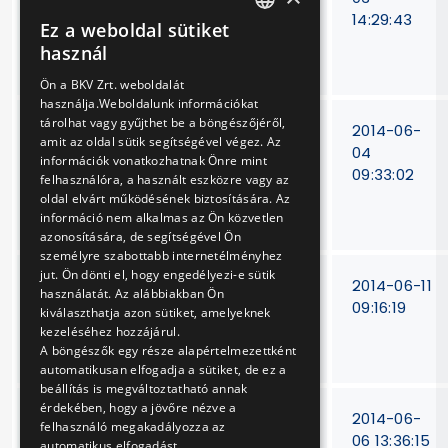
szivattyúk és
14:29:43
Ez a weboldal sütiket
HUNGARIAN
tápszivattyúk
használ
felújítása
ENGLISH
Ön a BKV Zrt. weboldalát
használja.Weboldalunk információkat
tárolhat vagy gyűjthet be a böngészőjéről,
DAF típusú
15/T-
2014-06-
amit az oldal sütik segítségével végez. Az
autóbusz
60/12
04
információk vonatkozhatnak Önre mint
dízelmotorok
09:33:02
felhasználóra, a használt eszközre vagy az
felújítása, szükség
oldal elvárt működésének biztosítására. Az
szerinti javítása
információ nem alkalmas az Ön közvetlen
azonosítására, de segítségével Ön
személyre szabottabb internetélményhez
jut. Ön dönti el, hogy engedélyezi-e sütik
Combino
15/T-
2014-06-11
használatát. Az alábbiakban Ön
villamosok
432/12
09:16:19
kiválaszthatja azon sütiket, amelyeknek
részegységeinek
kezeléséhez hozzájárul.
javítása
A böngészők egy része alapértelmezettként
automatikusan elfogadja a sütiket, de ez a
beállítás is megváltoztatható annak
érdekében, hogy a jövőre nézve a
Combino
15/T-
2014-06-
felhasználó megakadályozza az
villamosok
433/2012
06 13:36:15
automatikus elfogadást.