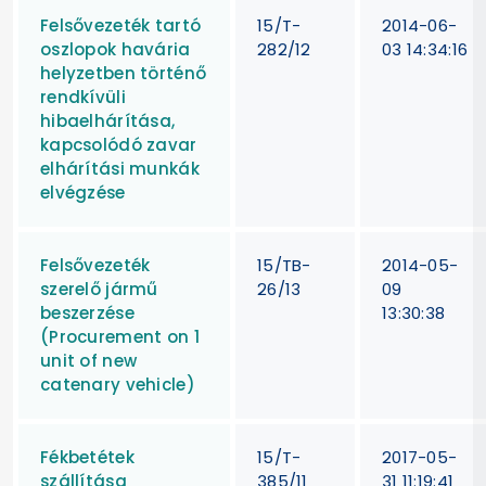
Felsővezeték tartó
15/T-
2014-06-
oszlopok havária
282/12
03 14:34:16
helyzetben történő
rendkívüli
hibaelhárítása,
kapcsolódó zavar
elhárítási munkák
elvégzése
Felsővezeték
15/TB-
2014-05-
szerelő jármű
26/13
09
beszerzése
13:30:38
(Procurement on 1
unit of new
catenary vehicle)
Fékbetétek
15/T-
2017-05-
szállítása
385/11
31 11:19:41