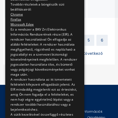
részegységeinek
További részletek a böngészők süti
beszerzése
beállításairól:
Chrome
Firefox
Microsoft Edge
Ez a rendszer a BKV Zrt Elektronikus
Információs Rendszerének része (EIR). A
rendszer használatával Ön elfogadja az
Előző
1
2
3
4
5
6
alábbi feltételeket: A rendszer használata
megfigyelhető, rögzithető es naplózható a
7
8
9
10
11
Következő
jogszabályi es a szervezet biztonsági
követelményeinek megfelelően. A rendszer
jogosulatlan használata tilos, és büntető
vagy polgárjogi következményeket vonhat
maga után.
A rendszer használata az itt ismertetett
feltételek kifejezett elfogadását jelenti. Az
EIR mindaddig megjeleníti ezt az értesitést,
amig Ön nem fogadja el a feltételeket, es
nem hajt végre egyértelmű lépést vagy a
© Copyright 2026 BKV Zrt.
rendszer további használatához vagy a
bejelentkezéshez.
Impresszum
Jogi nyilatkozat
Technikai információk
A sütik kezelésével összefüggő részletes
Adatvédelmi politika és tájékoztatások
ÁSZF
Oldaltérkép