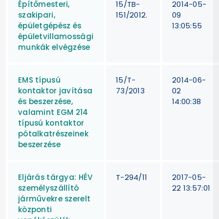
Építőmesteri,
15/TB-
2014-05-
szakipari,
151/2012.
09
épületgépész és
13:05:55
épületvillamossági
munkák elvégzése
EMS típusú
15/T-
2014-06-
kontaktor javítása
73/2013
02
és beszerzése,
14:00:38
valamint EGM 214
típusú kontaktor
pótalkatrészeinek
beszerzése
Eljárás tárgya: HÉV
T-294/11
2017-05-
személyszállító
22 13:57:01
járművekre szerelt
központi