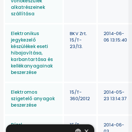
vonókészülék
alkatrészeinek
szállítása
Elektronikus
BKV Zrt.
2014-06-
jegykezelő
15/T-
06 13:15:40
készülékek eseti
23/13.
hibajavítása,
karbantartása és
kellékanyagainak
beszerzése
Elektromos
15/T-
2014-05-
szigetelő anyagok
360/2012
23 13:14:37
beszerzése
Dízel
15/T-
2014-06-
×
befecskendező
336/12
03