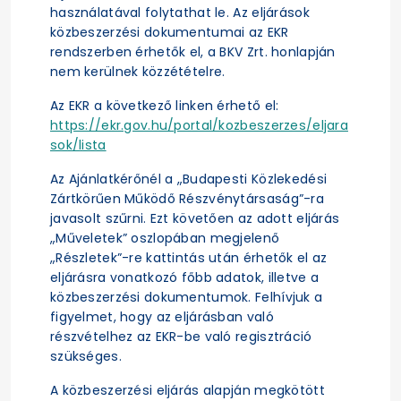
használatával folytathat le. Az eljárások
közbeszerzési dokumentumai az EKR
rendszerben érhetők el, a BKV Zrt. honlapján
nem kerülnek közzétételre.
Az EKR a következő linken érhető el:
https://ekr.gov.hu/portal/kozbeszerzes/eljara
sok/lista
Az Ajánlatkérőnél a „Budapesti Közlekedési
Zártkörűen Működő Részvénytársaság”-ra
javasolt szűrni. Ezt követően az adott eljárás
„Műveletek” oszlopában megjelenő
„Részletek”-re kattintás után érhetők el az
eljárásra vonatkozó főbb adatok, illetve a
közbeszerzési dokumentumok. Felhívjuk a
figyelmet, hogy az eljárásban való
részvételhez az EKR-be való regisztráció
szükséges.
A közbeszerzési eljárás alapján megkötött