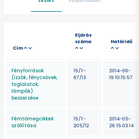
Lezárt
Folyamatban
Eljárás
száma
Határidő
Cím
Fényforrások
15/T-
2014-06-
(izzók, fénycsövek,
67/13
19 10:15:57
foglalatok,
lámpák)
beszerzése
Fémtömegcikkek
15/T-
2014-05-
szállítása
205/12
26 15:03:14