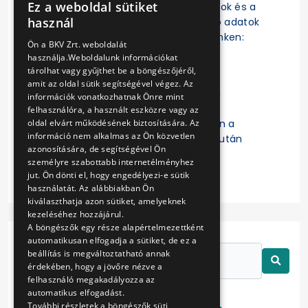
Ez a weboldal sütiket
szerződések, a szerződésmódosítások és a
HUNGARIAN
használ
szerződések teljesítésére vonatkozó adatok
ENGLISH
az EKR-ben érhetők el a következő linken:
Ön a BKV Zrt. weboldalát
https://ekr.gov.hu/ekr-
használja.Weboldalunk információkat
szerzodestar/hu/szerzodesLista
tárolhat vagy gyűjthet be a böngészőjéről,
amit az oldal sütik segítségével végez. Az
A „
Kulcsszavak
” mezőbe a Budapesti
információk vonatkozhatnak Önre mint
Közlekedési Zártkörűen Működő
felhasználóra, a használt eszközre vagy az
Részvénytársaság beírását követően a
oldal elvárt működésének biztosítására. Az
információ nem alkalmas az Ön közvetlen
keresett szerződésre való kattintás után
azonosítására, de segítségével Ön
érhetők el a részletes adatok.
személyre szabottabb internetélményhez
jut. Ön dönti el, hogy engedélyezi-e sütik
használatát. Az alábbiakban Ön
kiválaszthatja azon sütiket, amelyeknek
kezeléséhez hozzájárul.
A böngészők egy része alapértelmezettként
automatikusan elfogadja a sütiket, de ez a
beállítás is megváltoztatható annak
érdekében, hogy a jövőre nézve a
felhasználó megakadályozza az
automatikus elfogadást.
További részletek a böngészők süti