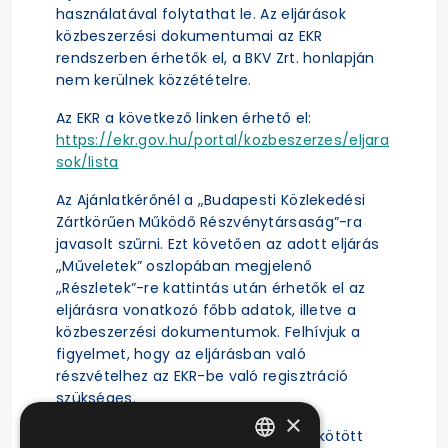
használatával folytathat le. Az eljárások
közbeszerzési dokumentumai az EKR
rendszerben érhetők el, a BKV Zrt. honlapján
nem kerülnek közzétételre.
Az EKR a következő linken érhető el:
https://ekr.gov.hu/portal/kozbeszerzes/eljara
sok/lista
Az Ajánlatkérőnél a „Budapesti Közlekedési
Zártkörűen Működő Részvénytársaság”-ra
javasolt szűrni. Ezt követően az adott eljárás
„Műveletek” oszlopában megjelenő
„Részletek”-re kattintás után érhetők el az
eljárásra vonatkozó főbb adatok, illetve a
közbeszerzési dokumentumok. Felhívjuk a
figyelmet, hogy az eljárásban való
részvételhez az EKR-be való regisztráció
szükséges.
×
A közbeszerzési eljárás alapján megkötött