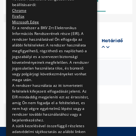
Lezárt
Folyamatban
beállításairól:
Chrome
Firefox
Microsoft Edge
Ez a rendszer a BKV Zrt Elektronikus
Információs Rendszerének része (EIR). A
Eljárás
rendszer használatával Ön elfogadja az
száma
Határidő
alábbi feltételeket: A rendszer használata
Cím
megfigyelhető, rögzithető es naplózható a
jogszabályi es a szervezet biztonsági
követelményeinek megfelelően. A rendszer
jogosulatlan használata tilos, és büntető
Fájlfeltöltés
12/ab/2
vagy polgárjogi következményeket vonhat
teszt
maga után.
A rendszer használata az itt ismertetett
feltételek kifejezett elfogadását jelenti. Az
EIR mindaddig megjeleníti ezt az értesitést,
amig Ön nem fogadja el a feltételeket, es
nem hajt végre egyértelmű lépést vagy a
rendszer további használatához vagy a
bejelentkezéshez.
A sütik kezelésével összefüggő részletes
adatvédelmi tájékoztatás az alábbi linken