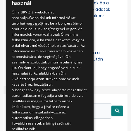
használ
szerződések, a szerződésmódosítások és a
ENGLISH
szerződések teljesítésére vonatkozó adatok
Ön a BKV Zrt. weboldalát
az EKR-ben érhetők el a következő linken:
használja.Weboldalunk információkat
https://ekr.gov.hu/ekr-
tárolhat vagy gyűjthet be a böngészőjéről,
szerzodestar/hu/szerzodesLista
amit az oldal sütik segítségével végez. Az
információk vonatkozhatnak Önre mint
A „
Kulcsszavak
” mezőbe a Budapesti
felhasználóra, a használt eszközre vagy az
oldal elvárt működésének biztosítására. Az
Közlekedési Zártkörűen Működő
információ nem alkalmas az Ön közvetlen
Részvénytársaság beírását követően a
azonosítására, de segítségével Ön
keresett szerződésre való kattintás után
személyre szabottabb internetélményhez
érhetők el a részletes adatok.
jut. Ön dönti el, hogy engedélyezi-e sütik
használatát. Az alábbiakban Ön
kiválaszthatja azon sütiket, amelyeknek
kezeléséhez hozzájárul.
A böngészők egy része alapértelmezettként
automatikusan elfogadja a sütiket, de ez a
beállítás is megváltoztatható annak
érdekében, hogy a jövőre nézve a
felhasználó megakadályozza az
automatikus elfogadást.
További részletek a böngészők süti
beállításairól: