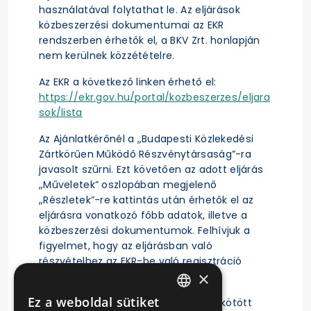
használatával folytathat le. Az eljárások
közbeszerzési dokumentumai az EKR
rendszerben érhetők el, a BKV Zrt. honlapján
nem kerülnek közzétételre.
Az EKR a következő linken érhető el:
https://ekr.gov.hu/portal/kozbeszerzes/eljara
sok/lista
Az Ajánlatkérőnél a „Budapesti Közlekedési
Zártkörűen Működő Részvénytársaság”-ra
javasolt szűrni. Ezt követően az adott eljárás
„Műveletek” oszlopában megjelenő
„Részletek”-re kattintás után érhetők el az
eljárásra vonatkozó főbb adatok, illetve a
közbeszerzési dokumentumok. Felhívjuk a
figyelmet, hogy az eljárásban való
részvételhez az EKR-be való regisztráció
×
szükséges.
Ez a weboldal sütiket
A közbeszerzési eljárás alapján megkötött
HUNGARIAN