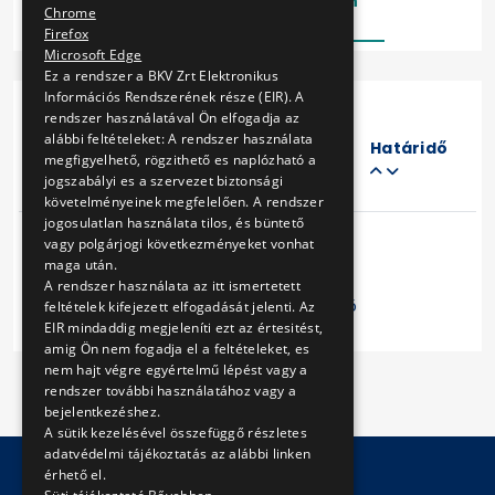
Lezárt
Folyamatban
Chrome
Firefox
Microsoft Edge
Ez a rendszer a BKV Zrt Elektronikus
Információs Rendszerének része (EIR). A
rendszer használatával Ön elfogadja az
Eljárás
alábbi feltételeket: A rendszer használata
száma
Határidő
megfigyelhető, rögzithető es naplózható a
Cím
jogszabályi es a szervezet biztonsági
követelményeinek megfelelően. A rendszer
jogosulatlan használata tilos, és büntető
vagy polgárjogi következményeket vonhat
maga után.
A rendszer használata az itt ismertetett
Előző
1
Következő
feltételek kifejezett elfogadását jelenti. Az
EIR mindaddig megjeleníti ezt az értesitést,
amig Ön nem fogadja el a feltételeket, es
nem hajt végre egyértelmű lépést vagy a
rendszer további használatához vagy a
bejelentkezéshez.
A sütik kezelésével összefüggő részletes
adatvédelmi tájékoztatás az alábbi linken
érhető el.