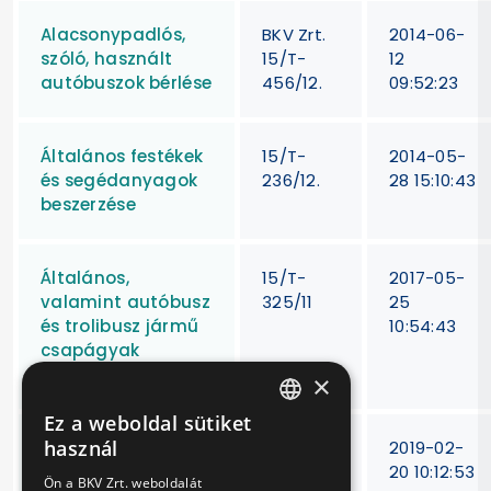
Alacsonypadlós,
BKV Zrt.
2014-06-
szóló, használt
15/T-
12
autóbuszok bérlése
456/12.
09:52:23
Általános festékek
15/T-
2014-05-
és segédanyagok
236/12.
28 15:10:43
beszerzése
Általános,
15/T-
2017-05-
valamint autóbusz
325/11
25
és trolibusz jármű
10:54:43
csapágyak
szállítása
×
Ez a weboldal sütiket
HUNGARIAN
használ
AM típusú
T-282/18.
2019-02-
ENGLISH
metrókocsik
20 10:12:53
Ön a BKV Zrt. weboldalát