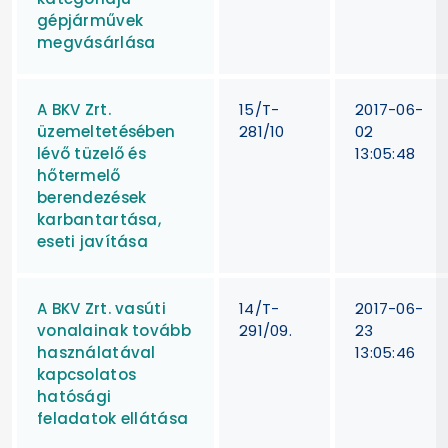
gépjárművek
megvásárlása
A BKV Zrt.
15/T-
2017-06-
üzemeltetésében
281/10
02
lévő tüzelő és
13:05:48
hőtermelő
berendezések
karbantartása,
eseti javítása
A BKV Zrt. vasúti
14/T-
2017-06-
vonalainak tovább
291/09.
23
használatával
13:05:46
kapcsolatos
hatósági
feladatok ellátása