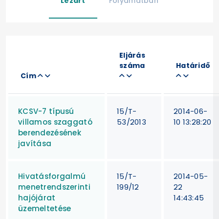
Lezárt
Folyamatban
Eljárás
száma
Határidő
Cím
KCSV-7 típusú
15/T-
2014-06-
villamos szaggató
53/2013
10 13:28:20
berendezésének
javítása
Hivatásforgalmú
15/T-
2014-05-
menetrendszerinti
199/12
22
hajójárat
14:43:45
üzemeltetése