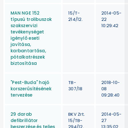
MAN NGE 152
15/T-
2014-05-
típusú trolibuszok
214/12.
22
szakszervizi
10:29:42
tevékenységet
igénylő eseti
javítása,
karbantartása,
pótalkatrészek
biztosítása
"Pest-Buda" hajó
TB-
2018-10-
korszerűsítésének
307/18
08
tervezése
09:28:40
29 darab
BKV Zrt.
2014-05-
defibrillátor
15/TB-
27
beszerzése és teljes
294/12.
13:35:02