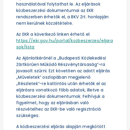
használatával folytathat le. Az eljárások
közbeszerzési dokumentumai az EKR
rendszerben érhetők el, a BKV Zrt. honlapján
nem kerülnek közzétételre.
Az EKR a következő linken érhető el:
https://ekr.gov.hu/portal/kozbeszerzes/eljara
sok/lista
Az Ajánlatkérőnél a „Budapesti Közlekedési
Zártkörűen Működő Részvénytársaság”-ra
javasolt szűrni. Ezt követően az adott eljárás
„Műveletek” oszlopában megjelenő
„Részletek”-re kattintás után érhetők el az
eljárásra vonatkozó főbb adatok, illetve a
közbeszerzési dokumentumok. Felhívjuk a
figyelmet, hogy az eljárásban való
részvételhez az EKR-be való regisztráció
szükséges.
A közbeszerzési eljárás alapján megkötött