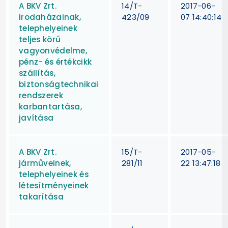
A BKV Zrt.
14/T-
2017-06-
irodaházainak,
423/09
07 14:40:14
telephelyeinek
teljes körű
vagyonvédelme,
pénz- és értékcikk
szállítás,
biztonságtechnikai
rendszerek
karbantartása,
javítása
A BKV Zrt.
15/T-
2017-05-
járműveinek,
281/11
22 13:47:18
telephelyeinek és
létesítményeinek
takarítása