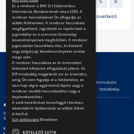
Microsoft Edge
Előző
1
2
3
4
5
6
Ez a rendszer a BKV Zrt Elektronikus
Információs Rendszerének része (EIR). A
7
8
9
10
11
Következő
rendszer használatával Ön elfogadja az
alábbi feltételeket: A rendszer használata
megfigyelhető, rögzithető es naplózható a
jogszabályi es a szervezet biztonsági
követelményeinek megfelelően. A rendszer
jogosulatlan használata tilos, és büntető
vagy polgárjogi következményeket vonhat
maga után.
A rendszer használata az itt ismertetett
feltételek kifejezett elfogadását jelenti. Az
© Copyright 2026 BKV Zrt.
EIR mindaddig megjeleníti ezt az értesitést,
amig Ön nem fogadja el a feltételeket, es
Impresszum
Jogi nyilatkozat
Technikai információk
nem hajt végre egyértelmű lépést vagy a
Adatvédelmi politika és tájékoztatások
ÁSZF
Oldaltérkép
rendszer további használatához vagy a
bejelentkezéshez.
A sütik kezelésével összefüggő részletes
KAPCSOLAT
adatvédelmi tájékoztatás az alábbi linken
Levelezési cím: 1980 Budapest, Pf. 11.
érhető el.
Székhely: 1980 Budapest, Akácfa u. 15.
Süti tájékoztató
Bővebben
Központi telefonszám: + 36 1 461-65-00
KÖTELEZŐ SÜTIK
E-mail cím: bkv@bkv.hu