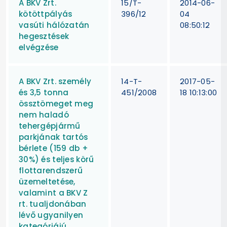
A BKV Zrt.
15/T-
2014-06-
kötöttpályás
396/12
04
vasúti hálózatán
08:50:12
hegesztések
elvégzése
A BKV Zrt. személy
14-T-
2017-05-
és 3,5 tonna
451/2008
18 10:13:00
össztömeget meg
nem haladó
tehergépjármű
parkjának tartós
bérlete (159 db +
30%) és teljes körű
flottarendszerű
üzemeltetése,
valamint a BKV Z
rt. tualjdonában
lévő ugyanilyen
kategóriájú