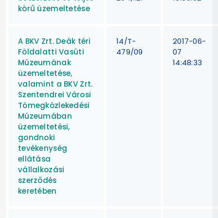
körű üzemeltetése
A BKV Zrt. Deák téri
14/T-
2017-06-
Földalatti Vasúti
479/09
07
Múzeumának
14:48:33
üzemeltetése,
valamint a BKV Zrt.
Szentendrei Városi
Tömegközlekedési
Múzeumában
üzemeltetési,
gondnoki
tevékenység
ellátása
vállalkozási
szerződés
keretében