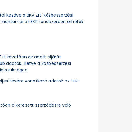
ttól kezdve a BKV Zrt. közbeszerzési
dokumentumai az EKR rendszerben érhetők
Ezt követően az adott eljárás
b adatok, illetve a közbeszerzési
ió szükséges.
ljesítésére vonatkozó adatok az EKR-
tően a keresett szerződésre való