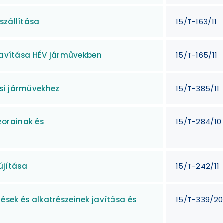
szállítása
15/T-163/11
 javítása HÉV járművekben
15/T-165/11
si járművekhez
15/T-385/11
orainak és
15/T-284/10
újítása
15/T-242/11
sek és alkatrészeinek javítása és
15/T-339/20