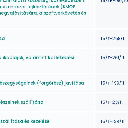
felszín alatti közösségi közlekedésben
14/TB-180/1
si rendszer fejlesztésének (KMOP
egvalósítására, a szoftverkövetés és
ása
15/T-258/11
ulikaolajok, valamint közlekedési
15/T-261/11
részegységeinek (forgórész) javítása
15/T-199/11
észeinek szállítása
15/T-23/11
szállítása és kezelése
15/T-124/11