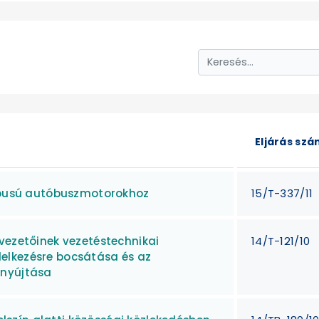
Eljárás sz
típusú autóbuszmotorokhoz
15/T-337/11
vezetőinek vezetéstechnikai
14/T-121/10
elkezésre bocsátása és az
 nyújtása