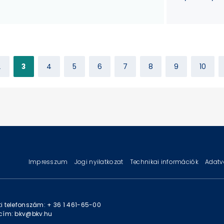
2
3
4
5
6
7
8
9
10
Impresszum
Jogi nyilatkozat
Technikai információk
Adatv
i telefonszám: + 36 1 461-65-00
cím: bkv@bkv.hu