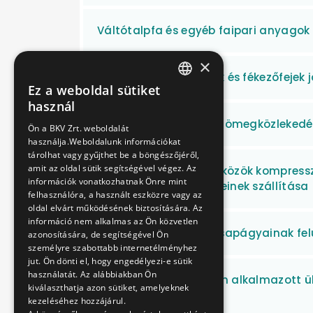
Váltótalpfa és egyéb faipari anyagok 
×
Vezetői fékezőszelepek és fékezőfejek
Ez a weboldal sütiket
HUNGARIAN
használ
ENGLISH
Fékbetétek szállítása tömegközlekedé
Ön a BKV Zrt. weboldalát
használja.Weboldalunk információkat
tárolhat vagy gyűjthet be a böngészőjéről,
amit az oldal sütik segítségével végez. Az
Tömegközlekedési eszközök kompressz
információk vonatkozhatnak Önre mint
kompresszoralkatrészeinek szállítása
felhasználóra, a használt eszközre vagy az
oldal elvárt működésének biztosítására. Az
információ nem alkalmas az Ön közvetlen
HÉV járművek marokcsapágyainak fel
azonosítására, de segítségével Ön
személyre szabottabb internetélményhez
jut. Ön dönti el, hogy engedélyezi-e sütik
használatát. Az alábbiakban Ön
Vaskerekes járműveken alkalmazott ülé
kiválaszthatja azon sütiket, amelyeknek
szállítása
kezeléséhez hozzájárul.