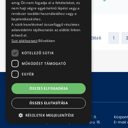
amig Ön nem fogadja el a feltételeket, es
javítása
nem hajt végre egyértelmű lépést vagy a
rendszer további használatához vagy a
bejelentkezéshez.
A sütik kezelésével összefüggő részletes
adatvédelmi tájékoztatás az alábbi linken
érhető el.
Előző
1
Süti tájékoztató
Bővebben
KÖTELEZŐ SÜTIK
MŰKÖDÉST TÁMOGATÓ
EGYÉB
ÖSSZES ELFOGADÁSA
© Copyright 2026 BKV Zrt.
ÖSSZES ELUTASÍTÁSA
KAPCSOLAT
RÉSZLETEK MEGJELENÍTÉSE
Levelezési cím: 1980 Budapest, Pf. 11.
Központ
Székhely: 1980 Budapest, Akácfa u. 15.
E-mail 