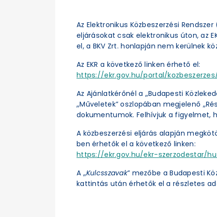
Az Elektronikus Közbeszerzési Rendszer (
eljárásokat csak elektronikus úton, az 
el, a BKV Zrt. honlapján nem kerülnek kö
Az EKR a következő linken érhető el:
https://ekr.gov.hu/portal/kozbeszerzes/
Az Ajánlatkérőnél a „Budapesti Közleked
„Műveletek” oszlopában megjelenő „Részl
dokumentumok. Felhívjuk a figyelmet, h
A közbeszerzési eljárás alapján megköt
ben érhetők el a következő linken:
https://ekr.gov.hu/ekr-szerzodestar/hu
A „
Kulcsszavak
” mezőbe a Budapesti Kö
kattintás után érhetők el a részletes ad