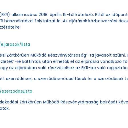
EKR) alkalmazása 2018. április 15-től kötelező. Ettől az időpon
EKR használatával folytathat le. Az eljárások közbeszerzési 
zzétételre.
eljarasok/lista
ési Zártkörűen Működő Részvénytársaság”-ra javasolt szűrni. 
etek”-re kattintás után érhetők el az eljárásra vonatkozó főb
ogy az eljárásban való részvételhez az EKR-be való regisztrác
ött szerződések, a szerződésmódosítások és a szerződések te
/szerzodesLista
zlekedési Zártkörűen Működő Részvénytársaság beírását köve
atok.