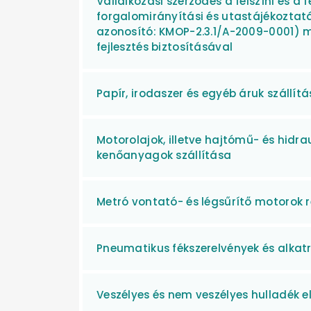
Vállalkozási szerződés a felszíni és a 
forgalomirányítási és utastájékoztatá
azonosító: KMOP-2.3.1/A-2009-0001) m
fejlesztés biztosításával
Papír, irodaszer és egyéb áruk szállít
Motorolajok, illetve hajtómű- és hidra
kenőanyagok szállítása
Metró vontató- és légsűrítő motorok 
Pneumatikus fékszerelvények és alkatr
Veszélyes és nem veszélyes hulladék el