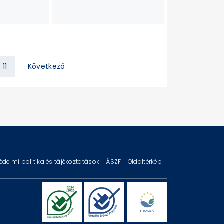
11
Következő
édelmi politika és tájékoztatások
ÁSZF
Oldaltérkép