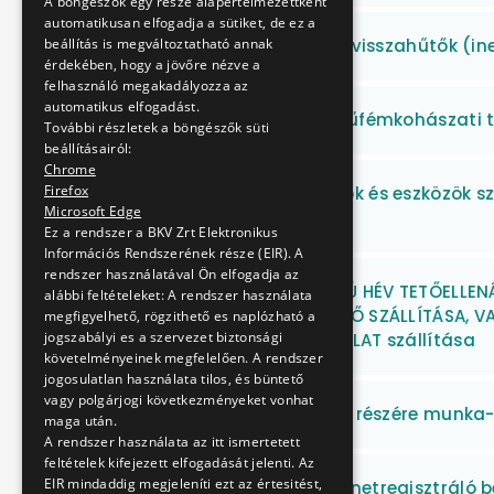
A böngészők egy része alapértelmezettként
automatikusan elfogadja a sütiket, de ez a
Turbófeltöltők, levegő visszahűtők (in
beállítás is megváltoztatható annak
érdekében, hogy a jövőre nézve a
felhasználó megakadályozza az
automatikus elfogadást.
Vas-, nehéz- és könnyűfémkohászati t
További részletek a böngészők süti
beállításairól:
Chrome
Firefox
Karbantartási anyagok és eszközök szá
Microsoft Edge
keretében
Ez a rendszer a BKV Zrt Elektronikus
Információs Rendszerének része (EIR). A
rendszer használatával Ön elfogadja az
MIX/A, MX/A, MX TÍPUSÚ HÉV TETŐELLEN
alábbi feltételeket: A rendszer használata
KERETHEZ TÁMSZIGETELŐ SZÁLLÍTÁSA, V
megfigyelhető, rögzithető es naplózható a
jogszabályi es a szervezet biztonsági
TETŐELLENÁLLÁS BURKOLAT szállítása
követelményeinek megfelelően. A rendszer
jogosulatlan használata tilos, és büntető
vagy polgárjogi következményeket vonhat
BKV Zrt. munkavállalói részére munka-,
maga után.
A rendszer használata az itt ismertetett
feltételek kifejezett elfogadását jelenti. Az
EIR mindaddig megjeleníti ezt az értesitést,
Villamos járművek menetregisztráló b