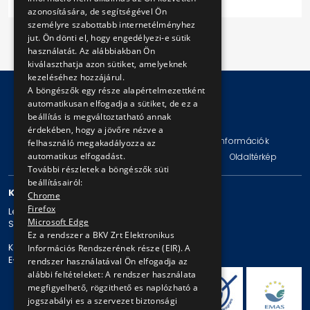
azonosítására, de segítségével Ön
személyre szabottabb internetélményhez
jut. Ön dönti el, hogy engedélyezi-e sütik
használatát. Az alábbiakban Ön
kiválaszthatja azon sütiket, amelyeknek
kezeléséhez hozzájárul.
A böngészők egy része alapértelmezettként
automatikusan elfogadja a sütiket, de ez a
beállítás is megváltoztatható annak
© Copyright 2026 BKV Zrt.
érdekében, hogy a jövőre nézve a
Impresszum
Jogi nyilatkozat
Technikai információk
felhasználó megakadályozza az
automatikus elfogadást.
Adatvédelmi politika és tájékoztatások
ÁSZF
Oldaltérkép
További részletek a böngészők süti
beállításairól:
KAPCSOLAT
Chrome
Firefox
Levelezési cím: 1980 Budapest, Pf. 11.
Microsoft Edge
Székhely: 1980 Budapest, Akácfa u. 15.
Ez a rendszer a BKV Zrt Elektronikus
Központi telefonszám: + 36 1 461-65-00
Információs Rendszerének része (EIR). A
E-mail cím: bkv@bkv.hu
rendszer használatával Ön elfogadja az
alábbi feltételeket: A rendszer használata
megfigyelhető, rögzithető es naplózható a
jogszabályi es a szervezet biztonsági