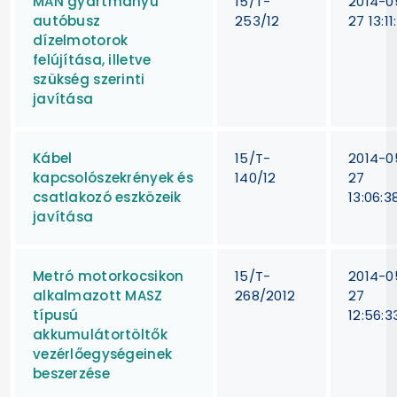
MAN gyártmányú
15/T-
2014-0
autóbusz
253/12
27 13:11
dízelmotorok
felújítása, illetve
szükség szerinti
javítása
Kábel
15/T-
2014-0
kapcsolószekrények és
140/12
27
csatlakozó eszközeik
13:06:3
javítása
Metró motorkocsikon
15/T-
2014-0
alkalmazott MASZ
268/2012
27
típusú
12:56:3
akkumulátortöltők
vezérlőegységeinek
beszerzése