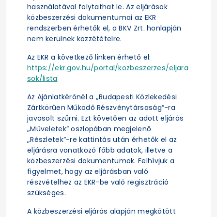
használatával folytathat le. Az eljárások
közbeszerzési dokumentumai az EKR
rendszerben érhetők el, a BKV Zrt. honlapján
nem kerülnek közzétételre.
Az EKR a következő linken érhető el:
https://ekr.gov.hu/portal/kozbeszerzes/eljara
sok/lista
Az Ajánlatkérőnél a „Budapesti Közlekedési
Zártkörűen Működő Részvénytársaság”-ra
javasolt szűrni. Ezt követően az adott eljárás
„Műveletek” oszlopában megjelenő
„Részletek”-re kattintás után érhetők el az
eljárásra vonatkozó főbb adatok, illetve a
közbeszerzési dokumentumok. Felhívjuk a
figyelmet, hogy az eljárásban való
részvételhez az EKR-be való regisztráció
szükséges.
A közbeszerzési eljárás alapján megkötött