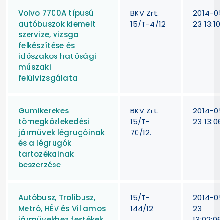
Volvo 7700A típusú
BKV Zrt.
2014-0
autóbuszok kiemelt
15/T-4/12
23 13:1
szervize, vizsga
felkészítése és
időszakos hatósági
műszaki
felülvizsgálata
Gumikerekes
BKV Zrt.
2014-0
tömegközlekedési
15/T-
23 13:0
járművek légrugóinak
70/12.
és a légrugók
tartozékainak
beszerzése
Autóbusz, Trolibusz,
15/T-
2014-0
Metró, HÉV és Villamos
144/12
23
járművekhez festékek
13:02:0