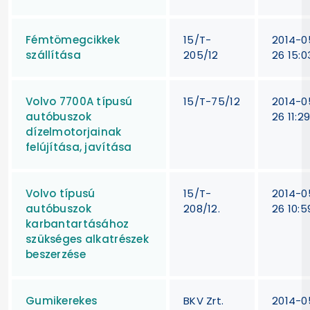
Fémtömegcikkek
15/T-
2014-0
szállítása
205/12
26 15:0
Volvo 7700A típusú
15/T-75/12
2014-0
autóbuszok
26 11:29
dízelmotorjainak
felújítása, javítása
Volvo típusú
15/T-
2014-0
autóbuszok
208/12.
26 10:5
karbantartásához
szükséges alkatrészek
beszerzése
Gumikerekes
BKV Zrt.
2014-0