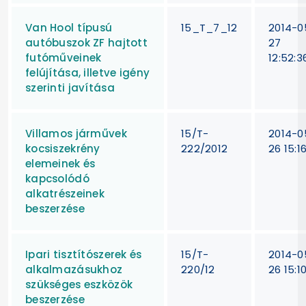
Van Hool típusú
15_T_7_12
2014-0
autóbuszok ZF hajtott
27
futóműveinek
12:52:3
felújítása, illetve igény
szerinti javítása
Villamos járművek
15/T-
2014-0
kocsiszekrény
222/2012
26 15:1
elemeinek és
kapcsolódó
alkatrészeinek
beszerzése
Ipari tisztítószerek és
15/T-
2014-0
alkalmazásukhoz
220/12
26 15:1
szükséges eszközök
beszerzése