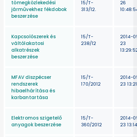
tömegközlekedési
15/T-
26
járművekhez fékdobok
313/12.
10:48:5
beszerzése
Kapcsolószerek és
15/T-
2014-0
váltólakatosi
238/12
23
alkatrészek
13:29:5
beszerzése
MFAV diszpécser
15/T-
2014-0
rendszerek
170/2012
23 13:21
hibaelhárítása és
karbantartása
Elektromos szigetelő
15/T-
2014-0
anyagok beszerzése
360/2012
23 13:1