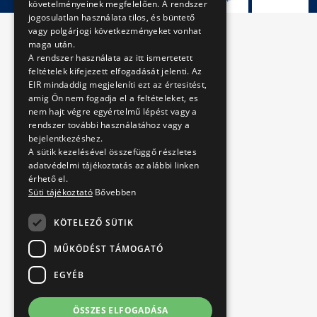
követelményeinek megfelelően. A rendszer
jogosulatlan használata tilos, és büntető
vagy polgárjogi következményeket vonhat
maga után.
A rendszer használata az itt ismertetett
feltételek kifejezett elfogadását jelenti. Az
EIR mindaddig megjeleníti ezt az értesitést,
amig Ön nem fogadja el a feltételeket, es
nem hajt végre egyértelmű lépést vagy a
rendszer további használatához vagy a
bejelentkezéshez.
A sütik kezelésével összefüggő részletes
adatvédelmi tájékoztatás az alábbi linken
érhető el.
Süti tájékoztató
Bővebben
KÖTELEZŐ SÜTIK
MŰKÖDÉST TÁMOGATÓ
EGYÉB
ÖSSZES ELFOGADÁSA