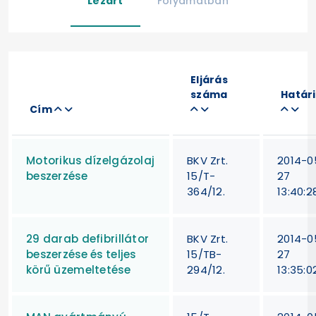
Lezárt
Folyamatban
Eljárás
száma
Határ
Cím
Motorikus dízelgázolaj
BKV Zrt.
2014-0
beszerzése
15/T-
27
364/12.
13:40:2
29 darab defibrillátor
BKV Zrt.
2014-0
beszerzése és teljes
15/TB-
27
körű üzemeltetése
294/12.
13:35:0