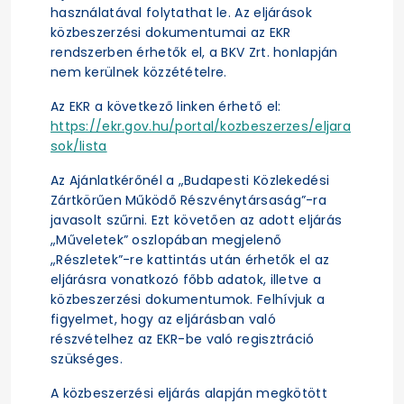
használatával folytathat le. Az eljárások
közbeszerzési dokumentumai az EKR
rendszerben érhetők el, a BKV Zrt. honlapján
nem kerülnek közzétételre.
Az EKR a következő linken érhető el:
https://ekr.gov.hu/portal/kozbeszerzes/eljara
sok/lista
Az Ajánlatkérőnél a „Budapesti Közlekedési
Zártkörűen Működő Részvénytársaság”-ra
javasolt szűrni. Ezt követően az adott eljárás
„Műveletek” oszlopában megjelenő
„Részletek”-re kattintás után érhetők el az
eljárásra vonatkozó főbb adatok, illetve a
közbeszerzési dokumentumok. Felhívjuk a
figyelmet, hogy az eljárásban való
részvételhez az EKR-be való regisztráció
szükséges.
A közbeszerzési eljárás alapján megkötött