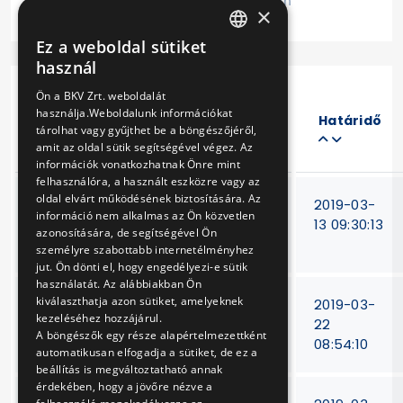
Lezárt
Folyamatban
×
Ez a weboldal sütiket
HUNGARIAN
használ
ENGLISH
Ön a BKV Zrt. weboldalát
Eljárás
használja.Weboldalunk információkat
száma
Határidő
tárolhat vagy gyűjthet be a böngészőjéről,
Cím
amit az oldal sütik segítségével végez. Az
információk vonatkozhatnak Önre mint
felhasználóra, a használt eszközre vagy az
oldal elvárt működésének biztosítására. Az
MFAV BS 4/7
T-
2019-03-
információ nem alkalmas az Ön közvetlen
csavarkompresszor
165/18
13 09:30:13
azonosítására, de segítségével Ön
alkatr.-k besz.-e
személyre szabottabb internetélményhez
jut. Ön dönti el, hogy engedélyezi-e sütik
használatát. Az alábbiakban Ön
kiválaszthatja azon sütiket, amelyeknek
Buszok felszerelése
T-131/18.
2019-03-
kezeléséhez hozzájárul.
automata tűzoltó
22
A böngészők egy része alapértelmezettként
berendezéssel
08:54:10
automatikusan elfogadja a sütiket, de ez a
beállítás is megváltoztatható annak
érdekében, hogy a jövőre nézve a