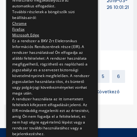
MFAV és metró
T-201/18
2019-03-
felhasználó megakadályozza az
automatikus elfogadást.
járművek szerelt
26 10:01:21
További részletek a böngészők süti
légtömlőinek
beállításairól:
valamint azok
Chrome
egyes
Firefox
tartozékainak
Microsoft Edge
beszerzése
Ez a rendszer a BKV Zrt Elektronikus
Információs Rendszerének része (EIR). A
rendszer használatával Ön elfogadja az
alábbi feltételeket: A rendszer használata
megfigyelhető, rögzithető es naplózható a
jogszabályi es a szervezet biztonsági
követelményeinek megfelelően. A rendszer
Előző
1
2
3
4
5
6
jogosulatlan használata tilos, és büntető
vagy polgárjogi következményeket vonhat
7
8
9
10
11
Következő
maga után.
A rendszer használata az itt ismertetett
feltételek kifejezett elfogadását jelenti. Az
EIR mindaddig megjeleníti ezt az értesitést,
amig Ön nem fogadja el a feltételeket, es
nem hajt végre egyértelmű lépést vagy a
rendszer további használatához vagy a
bejelentkezéshez.