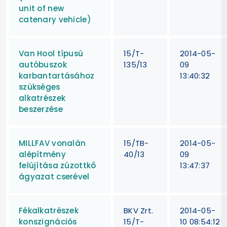
unit of new
catenary vehicle)
Van Hool típusú
15/T-
2014-05-
autóbuszok
135/13
09
karbantartásához
13:40:32
szükséges
alkatrészek
beszerzése
MILLFAV vonalán
15/TB-
2014-05-
alépítmény
40/13
09
felújítása zúzottkő
13:47:37
ágyazat cserével
Fékalkatrészek
BKV Zrt.
2014-05-
konszignációs
15/T-
10 08:54:12