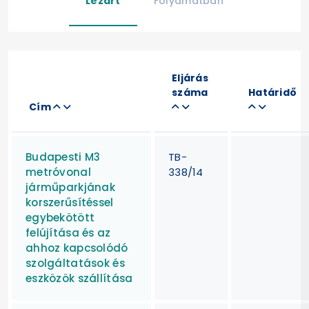
Lezárt
Folyamatban
Eljárás
száma
Határidő
Cím
Budapesti M3
TB-
metróvonal
338/14
járműparkjának
korszerűsítéssel
egybekötött
felújítása és az
ahhoz kapcsolódó
szolgáltatások és
eszközök szállítása