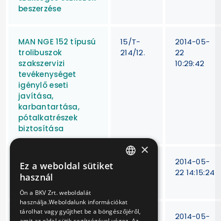
beszerzése
MAN NGE 152 típusú
15/T-
2014-05-
trolibuszok
214/12.
22
szakszervizi
10:29:42
tevékenységet
igénylő eseti
javítása,
karbantartása,
pótalkatrészek
biztosítása
×
HÉV fogaskerekek
BKV Zrt.
2014-05-
Ez a weboldal sütiket
HUNGARIAN
szállítása
15/T-
22 14:15:24
használ
78/12
ENGLISH
Ön a BKV Zrt. weboldalát
használja.Weboldalunk információkat
tárolhat vagy gyűjthet be a böngészőjéről,
Villamos vonalakon
15/T-
2014-05-
amit az oldal sütik segítségével végez. Az