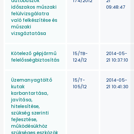
autóbuszok
174/2012
21
időszakos műszaki
09:48:47
felülvizsgálatra
való felkészítése és
műszaki
vizsgáztatása
Kötelező gépjármű
15/TB-
2014-05-
felelősségbiztosítás
124/12
21 10:37:10
Üzemanyagtöltő
15/T-
2014-05-
kutak
105/12
21 10:41:30
karbantartása,
javítása,
hitelesítése,
szükség szerinti
fejlesztése,
működésükhöz
szükséges eszközök