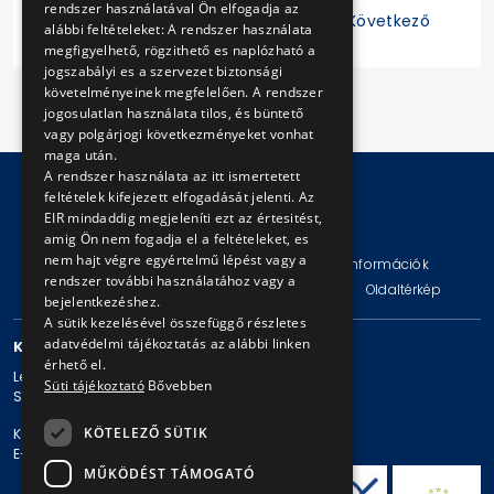
rendszer használatával Ön elfogadja az
7
8
9
10
11
Következő
alábbi feltételeket: A rendszer használata
megfigyelhető, rögzithető es naplózható a
jogszabályi es a szervezet biztonsági
követelményeinek megfelelően. A rendszer
jogosulatlan használata tilos, és büntető
vagy polgárjogi következményeket vonhat
maga után.
A rendszer használata az itt ismertetett
feltételek kifejezett elfogadását jelenti. Az
EIR mindaddig megjeleníti ezt az értesitést,
© Copyright 2026 BKV Zrt.
amig Ön nem fogadja el a feltételeket, es
nem hajt végre egyértelmű lépést vagy a
Impresszum
Jogi nyilatkozat
Technikai információk
rendszer további használatához vagy a
Adatvédelmi politika és tájékoztatások
ÁSZF
Oldaltérkép
bejelentkezéshez.
A sütik kezelésével összefüggő részletes
adatvédelmi tájékoztatás az alábbi linken
KAPCSOLAT
érhető el.
Levelezési cím: 1980 Budapest, Pf. 11.
Süti tájékoztató
Bővebben
Székhely: 1980 Budapest, Akácfa u. 15.
KÖTELEZŐ SÜTIK
Központi telefonszám: + 36 1 461-65-00
E-mail cím: bkv@bkv.hu
MŰKÖDÉST TÁMOGATÓ