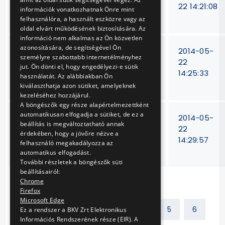
váltóállító mű
62/2012.
22 14:21:08
információk vonatkozhatnak Önre mint
javítása
felhasználóra, a használt eszközre vagy az
oldal elvárt működésének biztosítására. Az
információ nem alkalmas az Ön közvetlen
azonosítására, de segítségével Ön
HÉV, Metró, MFAV és
BKV Zrt.
2014-05-
személyre szabottabb internetélményhez
Villamos jármű
15/T-
22
jut. Ön dönti el, hogy engedélyezi-e sütik
gördülőcsapágyak
93/2012.
14:25:33
használatát. Az alábbiakban Ön
szállítása
kiválaszthatja azon sütiket, amelyeknek
kezeléséhez hozzájárul.
A böngészők egy része alapértelmezettként
automatikusan elfogadja a sütiket, de ez a
BSI fékdobok
15T-
2014-05-
beállítás is megváltoztatható annak
szállítása
26/2012
22
érdekében, hogy a jövőre nézve a
fogaskerekű
14:29:57
felhasználó megakadályozza az
járművekhez
automatikus elfogadást.
További részletek a böngészők süti
beállításairól:
Chrome
Firefox
Microsoft Edge
Előző
1
2
3
4
5
6
Ez a rendszer a BKV Zrt Elektronikus
Információs Rendszerének része (EIR). A