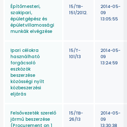
Építőmesteri,
15/TB-
2014-05-
szakipari,
151/2012.
09
épületgépész és
13:05:55
épületvillamossági
munkák elvégzése
Ipari célokra
15/T-
2014-05-
használható
101/13
09
forgácsoló
13:24:59
eszközök
beszerzése
közösségi nyílt
közbeszerzési
eljárás
Felsővezeték szerelő
15/TB-
2014-05-
jármű beszerzése
26/13
09
(Procurement on 1
13:30:38