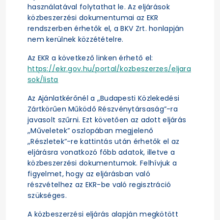
használatával folytathat le. Az eljárások
közbeszerzési dokumentumai az EKR
rendszerben érhetők el, a BKV Zrt. honlapján
nem kerülnek közzétételre.
Az EKR a következő linken érhető el:
https://ekr.gov.hu/portal/kozbeszerzes/eljara
sok/lista
Az Ajánlatkérőnél a „Budapesti Közlekedési
Zártkörűen Működő Részvénytársaság”-ra
javasolt szűrni. Ezt követően az adott eljárás
„Műveletek” oszlopában megjelenő
„Részletek”-re kattintás után érhetők el az
eljárásra vonatkozó főbb adatok, illetve a
közbeszerzési dokumentumok. Felhívjuk a
figyelmet, hogy az eljárásban való
részvételhez az EKR-be való regisztráció
szükséges.
A közbeszerzési eljárás alapján megkötött