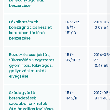
kellékanyagainak
beszerzése
Fékalkatrészek
BKV Zrt.
2014-05
konszignációs készlet
15/T-
10 08:54:
keretében történő
151/13
beszerzése
Bozót- és cserjeirtás,
15T-
2014-05
fűkaszálás, vegyszeres
96/2012
27
gyomirtás, fakivágás,
13:43:55
gallyazási munkák
elvégzése
Szódagyártó
15T-
2017-05
berendezések,
445/11
18 14:40:
szódaballon-hűtők
átalánydíjas javítása,