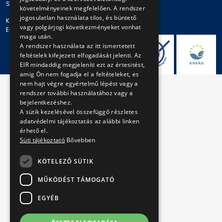
Székhely: 1980 Budapest, Akácfa u. 15.
követelményeinek megfelelően. A rendszer
jogosulatlan használata tilos, és büntető
Központi telefonszám: + 36 1 461-65-00
vagy polgárjogi következményeket vonhat
E-mail cím: bkv@bkv.hu
maga után.
A rendszer használata az itt ismertetett
feltételek kifejezett elfogadását jelenti. Az
EIR mindaddig megjeleníti ezt az értesitést,
amig Ön nem fogadja el a feltételeket, es
nem hajt végre egyértelmű lépést vagy a
rendszer további használatához vagy a
bejelentkezéshez.
A sütik kezelésével összefüggő részletes
adatvédelmi tájékoztatás az alábbi linken
érhető el.
Süti tájékoztató
Bővebben
KÖTELEZŐ SÜTIK
MŰKÖDÉST TÁMOGATÓ
EGYÉB