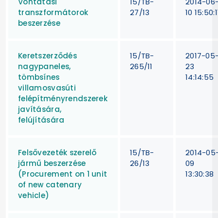
Vontatási
15/TB-
2014-06
transzformátorok
27/13
10 15:50:1
beszerzése
Keretszerződés
15/TB-
2017-05
nagypaneles,
265/11
23
tömbsínes
14:14:55
villamosvasúti
felépítményrendszerek
javítására,
felújítására
Felsővezeték szerelő
15/TB-
2014-05
jármű beszerzése
26/13
09
(Procurement on 1 unit
13:30:38
of new catenary
vehicle)