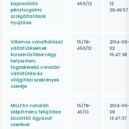
kapcsolódó
455/12
12
pénzforgalmi
09:49:57
szolgáltatások
nyújtása
Villamos vonalhálózat
15/TB-
2014-06
váltófűtéseinek
450/12
02
korszerűsítése négy
15:47:38
helyszínen,
fogaskerekű vonalán
váltófűtési és
világítási szekrények
cseréje
MILLFAV vonalán
15/TB-
2014-05
alépítmény felújítása
40/13
09
zúzottkő ágyazat
13:47:37
cserével