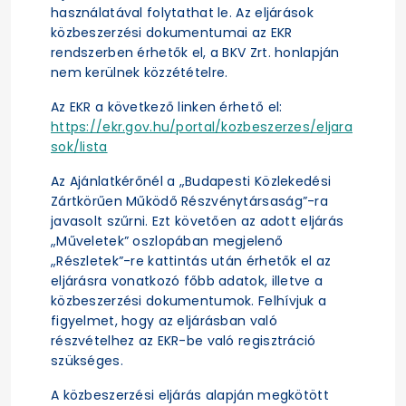
használatával folytathat le. Az eljárások
közbeszerzési dokumentumai az EKR
rendszerben érhetők el, a BKV Zrt. honlapján
nem kerülnek közzétételre.
Az EKR a következő linken érhető el:
https://ekr.gov.hu/portal/kozbeszerzes/eljara
sok/lista
Az Ajánlatkérőnél a „Budapesti Közlekedési
Zártkörűen Működő Részvénytársaság”-ra
javasolt szűrni. Ezt követően az adott eljárás
„Műveletek” oszlopában megjelenő
„Részletek”-re kattintás után érhetők el az
eljárásra vonatkozó főbb adatok, illetve a
közbeszerzési dokumentumok. Felhívjuk a
figyelmet, hogy az eljárásban való
részvételhez az EKR-be való regisztráció
szükséges.
A közbeszerzési eljárás alapján megkötött