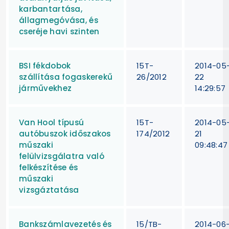
karbantartása,
állagmegóvása, és
cseréje havi szinten
BSI fékdobok
15T-
2014-05
szállítása fogaskerekű
26/2012
22
járművekhez
14:29:57
Van Hool típusú
15T-
2014-05
autóbuszok időszakos
174/2012
21
műszaki
09:48:47
felülvizsgálatra való
felkészítése és
műszaki
vizsgáztatása
Bankszámlavezetés és
15/TB-
2014-06