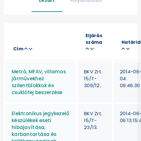
Lezárt
Folyamatban
Eljárás
száma
Határid
Cím
Metró, MFAV, villamos
BKV Zrt.
2014-06
járművekhez
15/T-
04
szilentblokkok és
309/12.
09:46:30
csuklófej beszerzése
Elektronikus jegykezelő
BKV Zrt.
2014-06
készülékek eseti
15/T-
06 13:15:
hibajavítása,
23/13.
karbantartása és