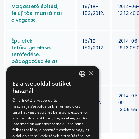
Magastető építési,
15/TB-
2014-06
felújítási munkáinak
153/2012.
13 13:46:
elvégzése
Épületek
15/TB-
2014-06
tetőszigetelése,
152/2012
16 13:05:
tetőfedése,
bádogozása és az
ehhez kapcsolódó
×
munkák elvégzése
Ez a weboldal sütiket
HUNGARIAN
használ
Építőmesteri,
15/TB-
2014-05
ENGLISH
Ön a BKV Zrt. weboldalát
szakipari,
151/2012.
09
használja.Weboldalunk információkat
épületgépész és
13:05:55
tárolhat vagy gyűjthet be a böngészőjéről,
épületvillamossági
amit az oldal sütik segítségével végez. Az
munkák elvégzése
információk vonatkozhatnak Önre mint
felhasználóra, a használt eszközre vagy az
oldal elvárt működésének biztosítására. Az