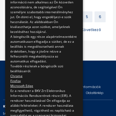
információ nem alkalmas az Ön közvetlen
azonosítására, de segítségével Ön
személyre szabottabb internetélményhez
Előző
1
2
3
4
5
6
jut. Ön dönti el, hogy engedélyezi-e sütik
használatát. Az alábbiakban Ön
kiválaszthatja azon sütiket, amelyeknek
7
8
9
10
11
Következő
kezeléséhez hozzájárul.
A böngészők egy része alapértelmezettként
automatikusan elfogadja a sütiket, de ez a
beállítás is megváltoztatható annak
érdekében, hogy a jövőre nézve a
felhasználó megakadályozza az
automatikus elfogadást.
További részletek a böngészők süti
beállításairól:
Chrome
© Copyright 2026 BKV Zrt.
Firefox
Microsoft Edge
Impresszum
Jogi nyilatkozat
Technikai információk
Ez a rendszer a BKV Zrt Elektronikus
Adatvédelmi politika és tájékoztatások
ÁSZF
Oldaltérkép
Információs Rendszerének része (EIR). A
rendszer használatával Ön elfogadja az
alábbi feltételeket: A rendszer használata
KAPCSOLAT
megfigyelhető, rögzithető es naplózható a
Levelezési cím: 1980 Budapest, Pf. 11.
jogszabályi es a szervezet biztonsági