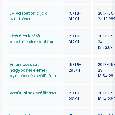
LM vasbeton aljak
15/TB-
2017-05
szállítása
313/11
24 13:28:
Kitérő és kitérő
15/TB-
2017-05
alkatrészek szállítása
312/11
24
13:23:09
Villamosvasúti
15/TB-
2017-05
nagypanel elemek
293/11
23
gyártása és szállítása
13:54:28
Vasúti sínek szállítása
15/TB-
2017-05
291/11
18 14:23: