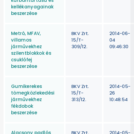
karbantartása és
kellékanyagainak
beszerzése
Metró, MFAV,
BKV Zrt.
2014-06-
villamos
15/T-
04
járművekhez
309/12.
09:46:30
szilentblokkok és
csuklófej
beszerzése
Gumikerekes
BKV Zrt.
2014-05-
tömegközlekedési
15/T-
26
járművekhez
313/12.
10:48:54
fékdobok
beszerzése
Alacsony padlós
BKV Zrt.
2014-05-