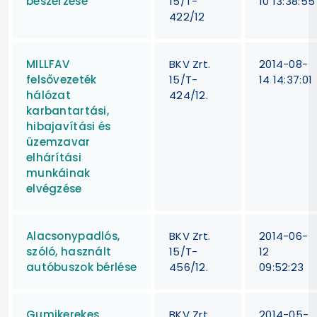
beszerzése
15/T-
10 13:38:55
422/12
MILLFAV
BKV Zrt.
2014-08-
felsővezeték
15/T-
14 14:37:01
hálózat
424/12.
karbantartási,
hibajavítási és
üzemzavar
elhárítási
munkáinak
elvégzése
Alacsonypadlós,
BKV Zrt.
2014-06-
szóló, használt
15/T-
12
autóbuszok bérlése
456/12.
09:52:23
Gumikerekes
BKV Zrt.
2014-05-