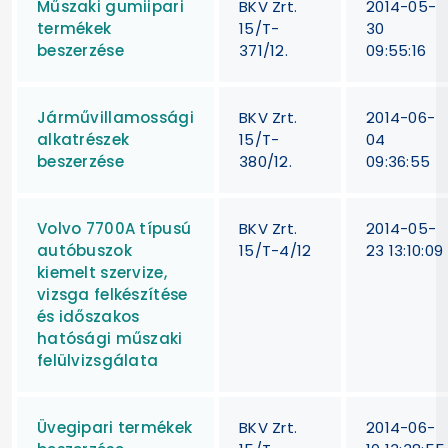
Műszaki gumiipari
BKV Zrt.
2014-05-
termékek
15/T-
30
beszerzése
371/12.
09:55:16
Járművillamossági
BKV Zrt.
2014-06-
alkatrészek
15/T-
04
beszerzése
380/12.
09:36:55
Volvo 7700A típusú
BKV Zrt.
2014-05-
autóbuszok
15/T-4/12
23 13:10:09
kiemelt szervize,
vizsga felkészítése
és időszakos
hatósági műszaki
felülvizsgálata
Üvegipari termékek
BKV Zrt.
2014-06-