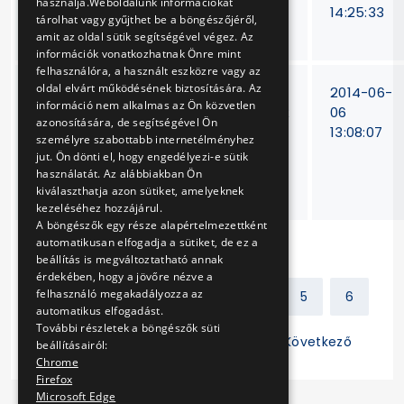
használja.Weboldalunk információkat
gördülőcsapágyak
93/2012.
14:25:33
tárolhat vagy gyűjthet be a böngészőjéről,
szállítása
amit az oldal sütik segítségével végez. Az
információk vonatkozhatnak Önre mint
felhasználóra, a használt eszközre vagy az
oldal elvárt működésének biztosítására. Az
Autóbuszokban
BKV Zrt.
2014-06-
információ nem alkalmas az Ön közvetlen
üzemeltett
15/T286/12
06
azonosítására, de segítségével Ön
automata
13:08:07
személyre szabottabb internetélményhez
sebességváltók
jut. Ön dönti el, hogy engedélyezi-e sütik
felújítása, szükség
használatát. Az alábbiakban Ön
szerinti javítása
kiválaszthatja azon sütiket, amelyeknek
kezeléséhez hozzájárul.
A böngészők egy része alapértelmezettként
automatikusan elfogadja a sütiket, de ez a
beállítás is megváltoztatható annak
érdekében, hogy a jövőre nézve a
felhasználó megakadályozza az
Előző
1
2
3
4
5
6
automatikus elfogadást.
További részletek a böngészők süti
7
8
9
10
11
Következő
beállításairól:
Chrome
Firefox
Microsoft Edge