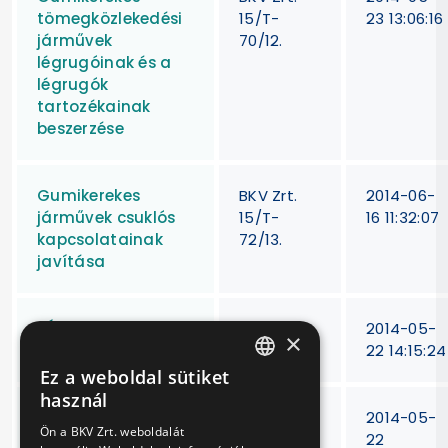
tömegközlekedési
15/T-
23 13:06:16
járművek
70/12.
légrugóinak és a
légrugók
tartozékainak
beszerzése
Gumikerekes
BKV Zrt.
2014-06-
járművek csuklós
15/T-
16 11:32:07
kapcsolatainak
72/13.
javítása
HÉV fogaskerekek
BKV Zrt.
2014-05-
×
szállítása
15/T-78/12
22 14:15:24
Ez a weboldal sütiket
HUNGARIAN
használ
HÉV, Metró, MFAV és
BKV Zrt.
2014-05-
ENGLISH
Ön a BKV Zrt. weboldalát
Villamos jármű
15/T-
22