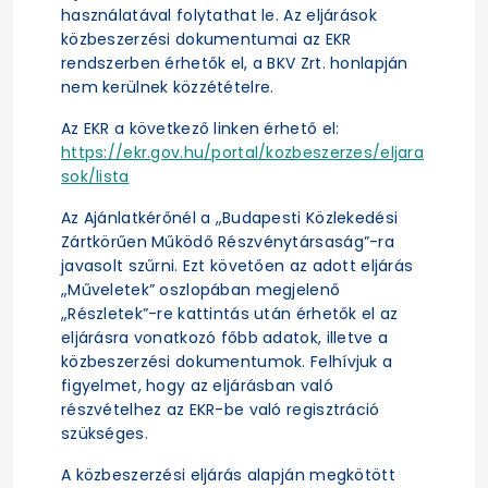
használatával folytathat le. Az eljárások
közbeszerzési dokumentumai az EKR
rendszerben érhetők el, a BKV Zrt. honlapján
nem kerülnek közzétételre.
Az EKR a következő linken érhető el:
https://ekr.gov.hu/portal/kozbeszerzes/eljara
sok/lista
Az Ajánlatkérőnél a „Budapesti Közlekedési
Zártkörűen Működő Részvénytársaság”-ra
javasolt szűrni. Ezt követően az adott eljárás
„Műveletek” oszlopában megjelenő
„Részletek”-re kattintás után érhetők el az
eljárásra vonatkozó főbb adatok, illetve a
közbeszerzési dokumentumok. Felhívjuk a
figyelmet, hogy az eljárásban való
részvételhez az EKR-be való regisztráció
szükséges.
A közbeszerzési eljárás alapján megkötött