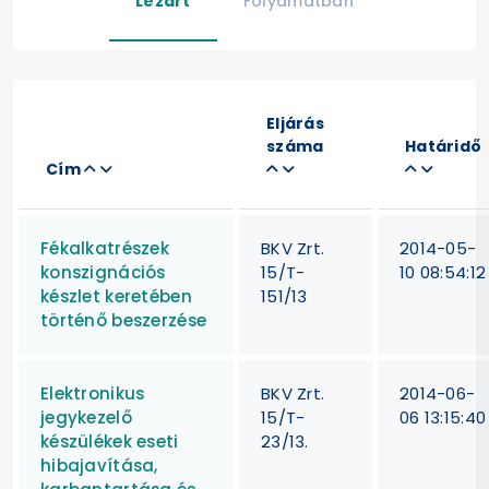
Lezárt
Folyamatban
Eljárás
száma
Határidő
Cím
Fékalkatrészek
BKV Zrt.
2014-05-
konszignációs
15/T-
10 08:54:12
készlet keretében
151/13
történő beszerzése
Elektronikus
BKV Zrt.
2014-06-
jegykezelő
15/T-
06 13:15:40
készülékek eseti
23/13.
hibajavítása,