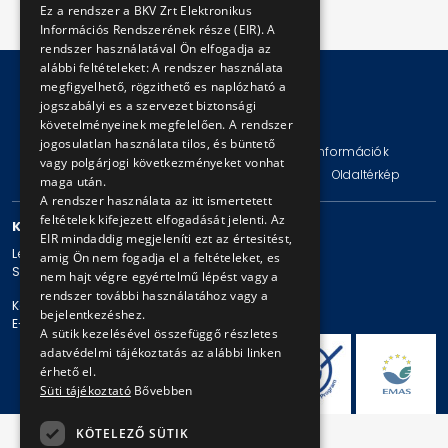
Ez a rendszer a BKV Zrt Elektronikus
Információs Rendszerének része (EIR). A
rendszer használatával Ön elfogadja az
alábbi feltételeket: A rendszer használata
megfigyelhető, rögzithető es naplózható a
jogszabályi es a szervezet biztonsági
© Copyright 2026 BKV Zrt.
követelményeinek megfelelően. A rendszer
jogosulatlan használata tilos, és büntető
Impresszum
Jogi nyilatkozat
Technikai információk
vagy polgárjogi következményeket vonhat
Adatvédelmi politika és tájékoztatások
ÁSZF
Oldaltérkép
maga után.
A rendszer használata az itt ismertetett
feltételek kifejezett elfogadását jelenti. Az
KAPCSOLAT
EIR mindaddig megjeleníti ezt az értesitést,
Levelezési cím: 1980 Budapest, Pf. 11.
amig Ön nem fogadja el a feltételeket, es
Székhely: 1980 Budapest, Akácfa u. 15.
nem hajt végre egyértelmű lépést vagy a
rendszer további használatához vagy a
Központi telefonszám: + 36 1 461-65-00
bejelentkezéshez.
E-mail cím: bkv@bkv.hu
A sütik kezelésével összefüggő részletes
adatvédelmi tájékoztatás az alábbi linken
érhető el.
Süti tájékoztató
Bővebben
KÖTELEZŐ SÜTIK