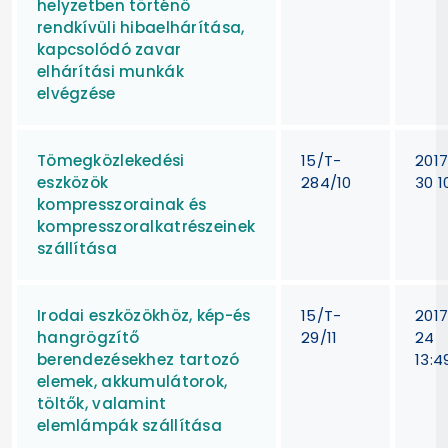
helyzetben történő
rendkívüli hibaelhárítása,
kapcsolódó zavar
elhárítási munkák
elvégzése
Tömegközlekedési
15/T-
201
eszközök
284/10
30 1
kompresszorainak és
kompresszoralkatrészeinek
szállítása
Irodai eszközökhöz, kép-és
15/T-
201
hangrögzítő
29/11
24
berendezésekhez tartozó
13:4
elemek, akkumulátorok,
töltők, valamint
elemlámpák szállítása