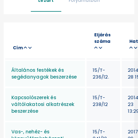
Lezárt
Folyamatban
Eljárás
száma
Hat
Cím
Általános festékek és
15/T-
201
segédanyagok beszerzése
236/12.
28 1
Kapcsolószerek és
15/T-
201
váltólakatosi alkatrészek
238/12
23
beszerzése
13:2
Vas-, nehéz- és
15/T-
201