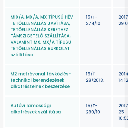
MIX/A, MX/A, MX TÍPUSÚ HÉV
15/T-
201
TETŐELLENÁLLÁS JAVÍTÁSA,
274/10
29 0
TETŐELLENÁLLÁS KERETHEZ
TÁMSZIGETELŐ SZÁLLÍTÁSA,
VALAMINT MX, MX/A TÍPUSÚ
TETŐELLENÁLLÁS BURKOLAT
szállítása
M2 metróvonal távközlés-
15/T-
201
technikai berendezések
28/2013.
14 1
alkatrészeinek beszerzése
Autóvillamossági
15/T-
201
alkatrészek szállítása
280/10
25
10:5