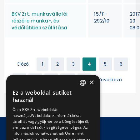
BKV Zrt. munkavállalói
15/T-
201
részére munka-, és
292/10
29
védőlábbeli szállítása
08:0
Előző
1
2
3
4
5
6
7
8
9
10
11
Következő
×
Ez a weboldal sütiket
HUNGARIAN
használ
ENGLISH
Ön a BKV Zrt. weboldalát
használja.Weboldalunk információkat
tárolhat vagy gyűjthet be a böngészőjéről,
amit az oldal sütik segítségével végez. Az
információk vonatkozhatnak Önre mint
© Copyright 2026 BKV Zrt.
felhasználóra, a használt eszközre vagy az