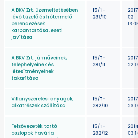
A BKV Zrt. üzemeltetésében
15/T-
201
lévő tüzelő és hőtermelő
281/10
02
berendezések
13:0
karbantartása, eseti
javítása
A BKV Zrt. járműveinek,
15/T-
201
telephelyeinek és
281/11
22 1
létesítményeinek
takarítása
Villanyszerelési anyagok,
15/T-
201
alkatrészek szállítása
282/10
23 1
Felsővezeték tartó
15/T-
201
oszlopok havária
282/12
03 1