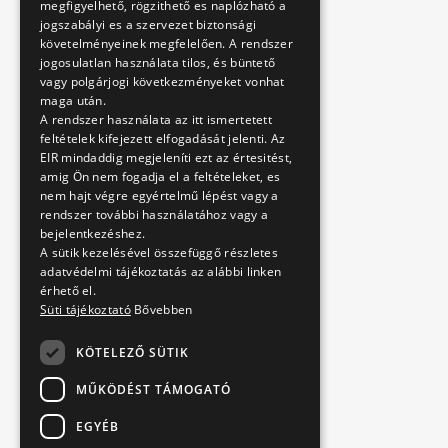
megfigyelhető, rögzithető es naplózható a
jogszabályi es a szervezet biztonsági
követelményeinek megfelelően. A rendszer
jogosulatlan használata tilos, és büntető
vagy polgárjogi következményeket vonhat
maga után.
A rendszer használata az itt ismertetett
feltételek kifejezett elfogadását jelenti. Az
EIR mindaddig megjeleníti ezt az értesitést,
amig Ön nem fogadja el a feltételeket, es
nem hajt végre egyértelmű lépést vagy a
rendszer további használatához vagy a
bejelentkezéshez.
A sütik kezelésével összefüggő részletes
adatvédelmi tájékoztatás az alábbi linken
érhető el.
Süti tájékoztató
Bővebben
KÖTELEZŐ SÜTIK
MŰKÖDÉST TÁMOGATÓ
EGYÉB