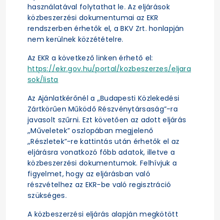
használatával folytathat le. Az eljárások
közbeszerzési dokumentumai az EKR
rendszerben érhetők el, a BKV Zrt. honlapján
nem kerülnek közzétételre.
Az EKR a következő linken érhető el:
https://ekr.gov.hu/portal/kozbeszerzes/eljara
sok/lista
Az Ajánlatkérőnél a „Budapesti Közlekedési
Zártkörűen Működő Részvénytársaság”-ra
javasolt szűrni. Ezt követően az adott eljárás
„Műveletek” oszlopában megjelenő
„Részletek”-re kattintás után érhetők el az
eljárásra vonatkozó főbb adatok, illetve a
közbeszerzési dokumentumok. Felhívjuk a
figyelmet, hogy az eljárásban való
részvételhez az EKR-be való regisztráció
szükséges.
A közbeszerzési eljárás alapján megkötött