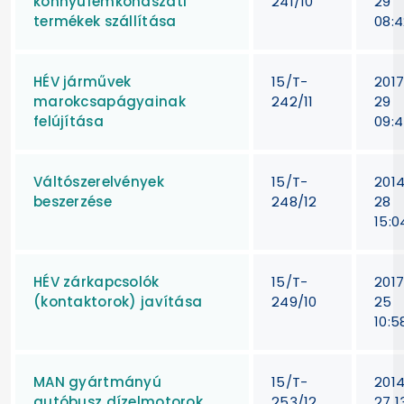
könnyűfémkohászati
241/10
29
termékek szállítása
08:4
HÉV járművek
15/T-
201
marokcsapágyainak
242/11
29
felújítása
09:4
Váltószerelvények
15/T-
201
beszerzése
248/12
28
15:0
HÉV zárkapcsolók
15/T-
201
(kontaktorok) javítása
249/10
25
10:5
MAN gyártmányú
15/T-
201
autóbusz dízelmotorok
253/12
27 13