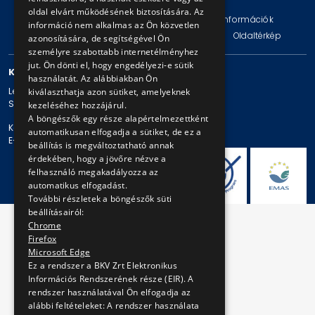
oldal elvárt működésének biztosítására. Az
Impresszum
Jogi nyilatkozat
Technikai információk
információ nem alkalmas az Ön közvetlen
Adatvédelmi politika és tájékoztatások
ÁSZF
Oldaltérkép
azonosítására, de segítségével Ön
személyre szabottabb internetélményhez
jut. Ön dönti el, hogy engedélyezi-e sütik
KAPCSOLAT
használatát. Az alábbiakban Ön
Levelezési cím: 1980 Budapest, Pf. 11.
kiválaszthatja azon sütiket, amelyeknek
Székhely: 1980 Budapest, Akácfa u. 15.
kezeléséhez hozzájárul.
A böngészők egy része alapértelmezettként
Központi telefonszám: + 36 1 461-65-00
automatikusan elfogadja a sütiket, de ez a
E-mail cím: bkv@bkv.hu
beállítás is megváltoztatható annak
érdekében, hogy a jövőre nézve a
felhasználó megakadályozza az
automatikus elfogadást.
További részletek a böngészők süti
beállításairól:
Chrome
Firefox
Microsoft Edge
Ez a rendszer a BKV Zrt Elektronikus
Információs Rendszerének része (EIR). A
rendszer használatával Ön elfogadja az
alábbi feltételeket: A rendszer használata