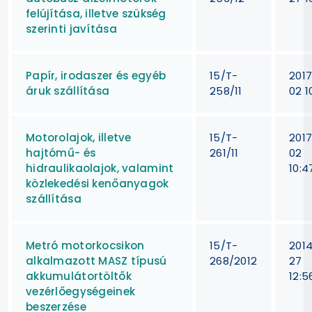
felújítása, illetve szükség
szerinti javítása
Papír, irodaszer és egyéb
15/T-
201
áruk szállítása
258/11
02 1
Motorolajok, illetve
15/T-
201
hajtómű- és
261/11
02
hidraulikaolajok, valamint
10:4
közlekedési kenőanyagok
szállítása
Metró motorkocsikon
15/T-
201
alkalmazott MASZ típusú
268/2012
27
akkumulátortöltők
12:5
vezérlőegységeinek
beszerzése