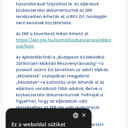
használatával folytathat le. Az eljárások
közbeszerzési dokumentumai az EKR
rendszerben érhetők el, a BKV Zrt. honlapján
nem kerülnek közzétételre.
Az EKR a következő linken érhető el:
https://ekr.gov.hu/portal/kozbeszerzes/eljara
sok/lista
Az Ajánlatkérőnél a „Budapesti Közlekedési
Zártkörűen Működő Részvénytársaság”-ra
javasolt szűrni. Ezt követően az adott eljárás
„Műveletek” oszlopában megjelenő
„Részletek”-re kattintás után érhetők el az
eljárásra vonatkozó főbb adatok, illetve a
közbeszerzési dokumentumok. Felhívjuk a
figyelmet, hogy az eljárásban való
részvételhez az EKR-be való regisztráció
×
szükséges.
Ez a weboldal sütiket
A közbeszerzési eljárás alapján megkötött
HUNGARIAN