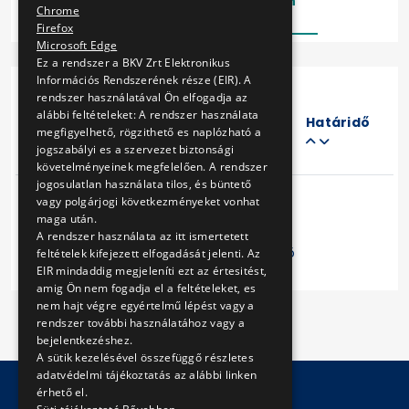
Lezárt
Folyamatban
Chrome
Firefox
Microsoft Edge
Ez a rendszer a BKV Zrt Elektronikus
Információs Rendszerének része (EIR). A
rendszer használatával Ön elfogadja az
Eljárás
alábbi feltételeket: A rendszer használata
száma
Határidő
megfigyelhető, rögzithető es naplózható a
Cím
jogszabályi es a szervezet biztonsági
követelményeinek megfelelően. A rendszer
jogosulatlan használata tilos, és büntető
vagy polgárjogi következményeket vonhat
maga után.
A rendszer használata az itt ismertetett
Előző
1
Következő
feltételek kifejezett elfogadását jelenti. Az
EIR mindaddig megjeleníti ezt az értesitést,
amig Ön nem fogadja el a feltételeket, es
nem hajt végre egyértelmű lépést vagy a
rendszer további használatához vagy a
bejelentkezéshez.
A sütik kezelésével összefüggő részletes
adatvédelmi tájékoztatás az alábbi linken
érhető el.