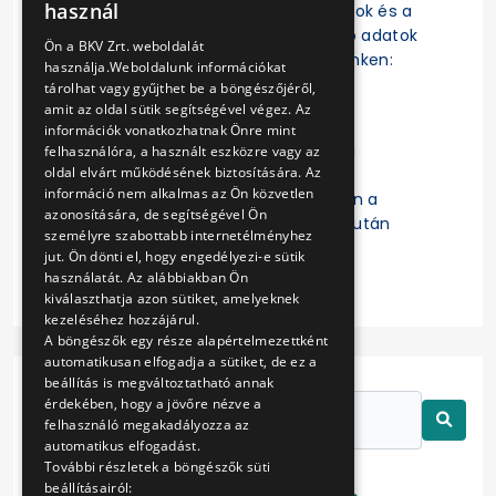
használ
szerződések, a szerződésmódosítások és a
ENGLISH
szerződések teljesítésére vonatkozó adatok
Ön a BKV Zrt. weboldalát
az EKR-ben érhetők el a következő linken:
használja.Weboldalunk információkat
https://ekr.gov.hu/ekr-
tárolhat vagy gyűjthet be a böngészőjéről,
szerzodestar/hu/szerzodesLista
amit az oldal sütik segítségével végez. Az
információk vonatkozhatnak Önre mint
A „
Kulcsszavak
” mezőbe a Budapesti
felhasználóra, a használt eszközre vagy az
oldal elvárt működésének biztosítására. Az
Közlekedési Zártkörűen Működő
információ nem alkalmas az Ön közvetlen
Részvénytársaság beírását követően a
azonosítására, de segítségével Ön
keresett szerződésre való kattintás után
személyre szabottabb internetélményhez
érhetők el a részletes adatok.
jut. Ön dönti el, hogy engedélyezi-e sütik
használatát. Az alábbiakban Ön
kiválaszthatja azon sütiket, amelyeknek
kezeléséhez hozzájárul.
A böngészők egy része alapértelmezettként
automatikusan elfogadja a sütiket, de ez a
beállítás is megváltoztatható annak
érdekében, hogy a jövőre nézve a
felhasználó megakadályozza az
automatikus elfogadást.
További részletek a böngészők süti
beállításairól: