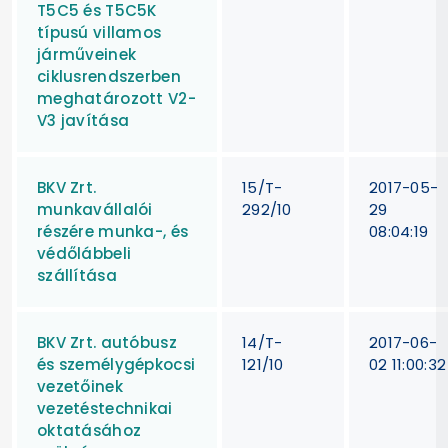
T5C5 és T5C5K
típusú villamos
járműveinek
ciklusrendszerben
meghatározott V2-
V3 javítása
BKV Zrt.
15/T-
2017-05-
munkavállalói
292/10
29
részére munka-, és
08:04:19
védőlábbeli
szállítása
BKV Zrt. autóbusz
14/T-
2017-06-
és személygépkocsi
121/10
02 11:00:32
vezetőinek
vezetéstechnikai
oktatásához