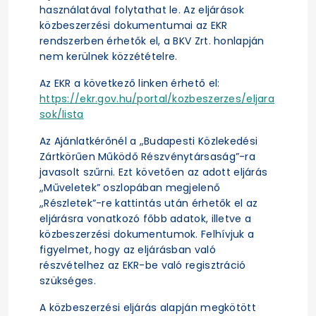
használatával folytathat le. Az eljárások
közbeszerzési dokumentumai az EKR
rendszerben érhetők el, a BKV Zrt. honlapján
nem kerülnek közzétételre.
Az EKR a következő linken érhető el:
https://ekr.gov.hu/portal/kozbeszerzes/eljara
sok/lista
Az Ajánlatkérőnél a „Budapesti Közlekedési
Zártkörűen Működő Részvénytársaság”-ra
javasolt szűrni. Ezt követően az adott eljárás
„Műveletek” oszlopában megjelenő
„Részletek”-re kattintás után érhetők el az
eljárásra vonatkozó főbb adatok, illetve a
közbeszerzési dokumentumok. Felhívjuk a
figyelmet, hogy az eljárásban való
részvételhez az EKR-be való regisztráció
szükséges.
A közbeszerzési eljárás alapján megkötött