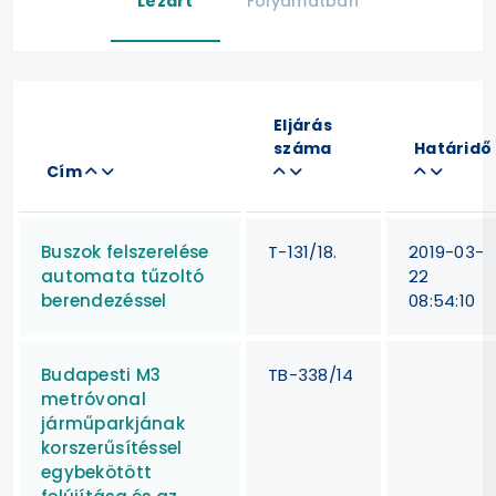
Lezárt
Folyamatban
Eljárás
száma
Határidő
Cím
Buszok felszerelése
T-131/18.
2019-03-
automata tűzoltó
22
berendezéssel
08:54:10
Budapesti M3
TB-338/14
metróvonal
járműparkjának
korszerűsítéssel
egybekötött