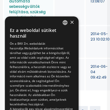
automata
13:08:07
sebességváltók
felújítása, szükség
szerinti javítása
×
Ez a weboldal sütiket
HUNGARIAN
Autóbuszok szervo-
15/T-
2014-05-
használ
és motorolaj-
156/12
23 10:02:10
ENGLISH
Ön a BKV Zrt. weboldalát
szivattyúinak
használja.Weboldalunk információkat
javítása
tárolhat vagy gyűjthet be a böngészőjéről,
amit az oldal sütik segítségével végez. Az
információk vonatkozhatnak Önre mint
Autóbuszok
15/T-
2014-06-
felhasználóra, a használt eszközre vagy az
hűtővízrendszeri
321/2012
04
oldal elvárt működésének biztosítására. Az
információ nem alkalmas az Ön közvetlen
alkatrészeinek
09:42:49
azonosítására, de segítségével Ön
beszerzése
személyre szabottabb internetélményhez
jut. Ön dönti el, hogy engedélyezi-e sütik
használatát. Az alábbiakban Ön
kiválaszthatja azon sütiket, amelyeknek
kezeléséhez hozzájárul.
A böngészők egy része alapértelmezettként