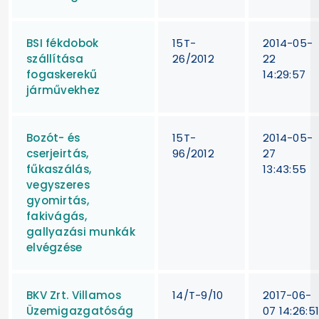
BSI fékdobok
15T-
2014-05-
szállítása
26/2012
22
fogaskerekű
14:29:57
járművekhez
Bozót- és
15T-
2014-05-
cserjeirtás,
96/2012
27
fűkaszálás,
13:43:55
vegyszeres
gyomirtás,
fakivágás,
gallyazási munkák
elvégzése
BKV Zrt. Villamos
14/T-9/10
2017-06-
Üzemigazgatóság
07 14:26:5