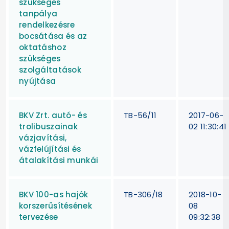
szükséges
tanpálya
rendelkezésre
bocsátása és az
oktatáshoz
szükséges
szolgáltatások
nyújtása
BKV Zrt. autó- és
TB-56/11
2017-06-
trolibuszainak
02 11:30:41
vázjavítási,
vázfelújítási és
átalakítási munkái
BKV 100-as hajók
TB-306/18
2018-10-
korszerűsítésének
08
tervezése
09:32:38