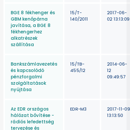
BGE 8 fékhenger és
15/T-
2017-06-
GBM kenőpárna
140/2011
02 13:13:09
javítása, a BGE 8
fékhengerhez
alkatrészek
szállítása
Bankszámlavezetés
15/TB-
2014-06-
és kapcsolódó
455/12
12
pénzforgalmi
09:49:57
szolgáltatások
nyújtása
Az EDR országos
EDR-M3
2017-11-09
hálózat bővítése -
13:13:50
rádiós lefedettség
tervezése és