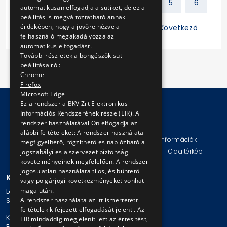
Előző
1
2
3
4
5
6
automatikusan elfogadja a sütiket, de ez a
beállítás is megváltoztatható annak
érdekében, hogy a jövőre nézve a
7
8
9
10
11
Következő
felhasználó megakadályozza az
automatikus elfogadást.
További részletek a böngészők süti
beállításairól:
Chrome
Firefox
Microsoft Edge
Ez a rendszer a BKV Zrt Elektronikus
Információs Rendszerének része (EIR). A
rendszer használatával Ön elfogadja az
© Copyright 2026 BKV Zrt.
alábbi feltételeket: A rendszer használata
Impresszum
Jogi nyilatkozat
Technikai információk
megfigyelhető, rögzithető es naplózható a
Adatvédelmi politika és tájékoztatások
ÁSZF
Oldaltérkép
jogszabályi es a szervezet biztonsági
követelményeinek megfelelően. A rendszer
jogosulatlan használata tilos, és büntető
KAPCSOLAT
vagy polgárjogi következményeket vonhat
maga után.
Levelezési cím: 1980 Budapest, Pf. 11.
A rendszer használata az itt ismertetett
Székhely: 1980 Budapest, Akácfa u. 15.
feltételek kifejezett elfogadását jelenti. Az
Központi telefonszám: + 36 1 461-65-00
EIR mindaddig megjeleníti ezt az értesitést,
E-mail cím: bkv@bkv.hu