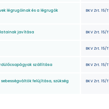
ek légrugóinak és a légrugók
BKV Zrt. 15/
latainak javítása
BKV Zrt. 15/
BKV Zrt. 15/
ördülőcsapágyak szállítása
BKV Zrt. 15/
ebességváltók felújítása, szükség
BKV Zrt. 15/