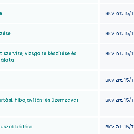
e
BKV Zrt. 15/T
rzése
BKV Zrt. 15/
szervize, vizsga felkészítése és
BKV Zrt. 15/
gálata
BKV Zrt. 15/
rtási, hibajavítási és üzemzavar
BKV Zrt. 15/
uszok bérlése
BKV Zrt. 15/