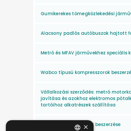
Gumikerekes tömegközlekedési jármű
Alacsony padlós autóbuszok hajtott f
Metró és MFAV járművekhez speciális 
Wabco típusú kompresszorok beszerz
Vállalkozási szerződés: metró motorko
javítása és azokhoz elektromos pótal
tartóihoz alkatrészek szállítása
Motorikus dízelgázolaj beszerzése
×