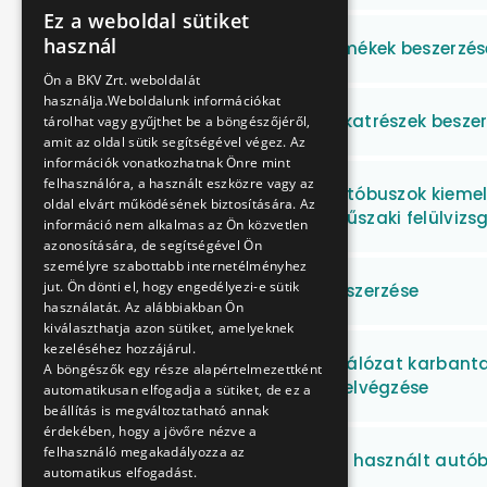
Ez a weboldal sütiket
HUNGARIAN
használ
Műszaki gumiipari termékek beszerzés
ENGLISH
Ön a BKV Zrt. weboldalát
használja.Weboldalunk információkat
Járművillamossági alkatrészek besze
tárolhat vagy gyűjthet be a böngészőjéről,
amit az oldal sütik segítségével végez. Az
információk vonatkozhatnak Önre mint
felhasználóra, a használt eszközre vagy az
Volvo 7700A típusú autóbuszok kiemelt 
oldal elvárt működésének biztosítására. Az
időszakos hatósági műszaki felülvizs
információ nem alkalmas az Ön közvetlen
azonosítására, de segítségével Ön
személyre szabottabb internetélményhez
jut. Ön dönti el, hogy engedélyezi-e sütik
Üvegipari termékek beszerzése
használatát. Az alábbiakban Ön
kiválaszthatja azon sütiket, amelyeknek
kezeléséhez hozzájárul.
MILLFAV felsővezeték hálózat karbanta
A böngészők egy része alapértelmezettként
elhárítási munkáinak elvégzése
automatikusan elfogadja a sütiket, de ez a
beállítás is megváltoztatható annak
érdekében, hogy a jövőre nézve a
felhasználó megakadályozza az
Alacsonypadlós, szóló, használt autób
automatikus elfogadást.