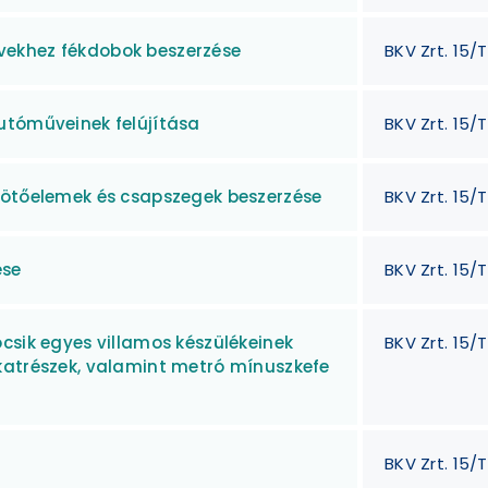
vekhez fékdobok beszerzése
BKV Zrt. 15/T
utóműveinek felújítása
BKV Zrt. 15/
kötőelemek és csapszegek beszerzése
BKV Zrt. 15/
ése
BKV Zrt. 15/
csik egyes villamos készülékeinek
BKV Zrt. 15/
katrészek, valamint metró mínuszkefe
BKV Zrt. 15/