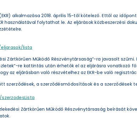
EKR) alkalmazása 2018. április 15-től kötelező. Ettől az időpon
EKR használatával folytathat le. Az eljárások közbeszerzési 
zzétételre.
eljarasok/lista
ési Zártkörűen Működő Részvénytársaság”-ra javasolt szűrni. 
etek”-re kattintás után érhetők el az eljárásra vonatkozó főb
ogy az eljárásban való részvételhez az EKR-be való regisztrác
ött szerződések, a szerződésmódosítások és a szerződések te
/szerzodesLista
zlekedési Zártkörűen Működő Részvénytársaság beírását köve
atok.