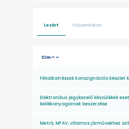
Lezárt
Folyamatban
Cím
Fékalkatrészek konszignációs készlet 
Elektronikus jegykezelő készülékek ese
kellékanyagainak beszerzése
Metró, MFAV, villamos járművekhez szil