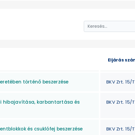
Eljárás sz
keretében történő beszerzése
BKV Zrt. 15/T
ti hibajavítása, karbantartása és
BKV Zrt. 15/
entblokkok és csuklófej beszerzése
BKV Zrt. 15/