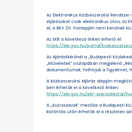
Az Elektronikus Közbeszerzési Rendszer (
eljárásokat csak elektronikus úton, az 
el, a BKV Zrt. honlapján nem kerülnek kö
Az EKR a következő linken érhető el:
https://ekr.gov.hu/portal/kozbeszerzes/
Az Ajánlatkérőnél a „Budapesti Közleked
„Műveletek” oszlopában megjelenő „Részl
dokumentumok. Felhívjuk a figyelmet, h
A közbeszerzési eljárás alapján megköt
ben érhetők el a következő linken:
https://ekr.gov.hu/ekr-szerzodestar/hu
A „
Kulcsszavak
” mezőbe a Budapesti Kö
kattintás után érhetők el a részletes ad