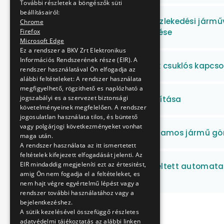
További részletek a böngészők süti
beállításairól:
Gumikerekes tömegközlekedési járműv
Chrome
tartozékainak beszerzése
Firefox
Microsoft Edge
Ez a rendszer a BKV Zrt Elektronikus
Információs Rendszerének része (EIR). A
Gumikerekes járművek csuklós kapcso
rendszer használatával Ön elfogadja az
alábbi feltételeket: A rendszer használata
megfigyelhető, rögzithető es naplózható a
jogszabályi es a szervezet biztonsági
HÉV fogaskerekek szállítása
követelményeinek megfelelően. A rendszer
jogosulatlan használata tilos, és büntető
vagy polgárjogi következményeket vonhat
HÉV, Metró, MFAV és Villamos jármű g
maga után.
A rendszer használata az itt ismertetett
feltételek kifejezett elfogadását jelenti. Az
EIR mindaddig megjeleníti ezt az értesitést,
Autóbuszokban üzemeltett automata s
amig Ön nem fogadja el a feltételeket, es
szerinti javítása
nem hajt végre egyértelmű lépést vagy a
rendszer további használatához vagy a
bejelentkezéshez.
A sütik kezelésével összefüggő részletes
adatvédelmi tájékoztatás az alábbi linken