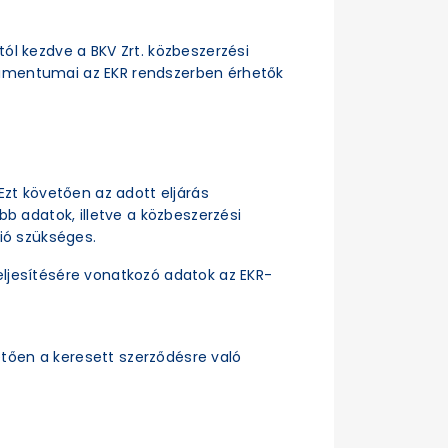
ttól kezdve a BKV Zrt. közbeszerzési
dokumentumai az EKR rendszerben érhetők
Ezt követően az adott eljárás
b adatok, illetve a közbeszerzési
ió szükséges.
ljesítésére vonatkozó adatok az EKR-
tően a keresett szerződésre való