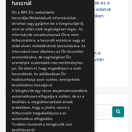
használ
szerződések, a szerződésmódosítások és a
ENGLISH
szerződések teljesítésére vonatkozó adatok
Ön a BKV Zrt. weboldalát
az EKR-ben érhetők el a következő linken:
használja.Weboldalunk információkat
https://ekr.gov.hu/ekr-
tárolhat vagy gyűjthet be a böngészőjéről,
szerzodestar/hu/szerzodesLista
amit az oldal sütik segítségével végez. Az
információk vonatkozhatnak Önre mint
A „
Kulcsszavak
” mezőbe a Budapesti
felhasználóra, a használt eszközre vagy az
oldal elvárt működésének biztosítására. Az
Közlekedési Zártkörűen Működő
információ nem alkalmas az Ön közvetlen
Részvénytársaság beírását követően a
azonosítására, de segítségével Ön
keresett szerződésre való kattintás után
személyre szabottabb internetélményhez
érhetők el a részletes adatok.
jut. Ön dönti el, hogy engedélyezi-e sütik
használatát. Az alábbiakban Ön
kiválaszthatja azon sütiket, amelyeknek
kezeléséhez hozzájárul.
A böngészők egy része alapértelmezettként
automatikusan elfogadja a sütiket, de ez a
beállítás is megváltoztatható annak
érdekében, hogy a jövőre nézve a
felhasználó megakadályozza az
automatikus elfogadást.
További részletek a böngészők süti
beállításairól: