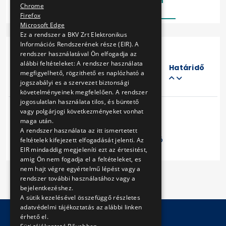
Lezárt
Folyamatban
Chrome
Firefox
Microsoft Edge
Ez a rendszer a BKV Zrt Elektronikus
Információs Rendszerének része (EIR). A
rendszer használatával Ön elfogadja az
Eljárás
alábbi feltételeket: A rendszer használata
száma
Határidő
megfigyelhető, rögzithető es naplózható a
Cím
jogszabályi es a szervezet biztonsági
követelményeinek megfelelően. A rendszer
jogosulatlan használata tilos, és büntető
vagy polgárjogi következményeket vonhat
maga után.
A rendszer használata az itt ismertetett
Előző
1
Következő
feltételek kifejezett elfogadását jelenti. Az
EIR mindaddig megjeleníti ezt az értesitést,
amig Ön nem fogadja el a feltételeket, es
nem hajt végre egyértelmű lépést vagy a
rendszer további használatához vagy a
bejelentkezéshez.
A sütik kezelésével összefüggő részletes
adatvédelmi tájékoztatás az alábbi linken
érhető el.