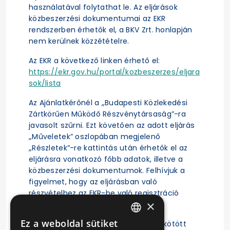
használatával folytathat le. Az eljárások
közbeszerzési dokumentumai az EKR
rendszerben érhetők el, a BKV Zrt. honlapján
nem kerülnek közzétételre.
Az EKR a következő linken érhető el:
https://ekr.gov.hu/portal/kozbeszerzes/eljara
sok/lista
Az Ajánlatkérőnél a „Budapesti Közlekedési
Zártkörűen Működő Részvénytársaság”-ra
javasolt szűrni. Ezt követően az adott eljárás
„Műveletek” oszlopában megjelenő
„Részletek”-re kattintás után érhetők el az
eljárásra vonatkozó főbb adatok, illetve a
közbeszerzési dokumentumok. Felhívjuk a
figyelmet, hogy az eljárásban való
részvételhez az EKR-be való regisztráció
×
szükséges.
Ez a weboldal sütiket
A közbeszerzési eljárás alapján megkötött
HUNGARIAN