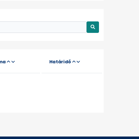
áma
Határidő