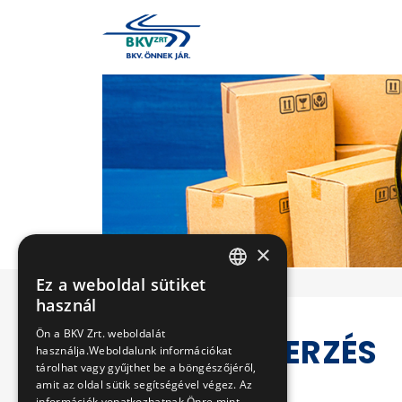
×
Ez a weboldal sütiket
HUNGARIAN
használ
ENGLISH
Ön a BKV Zrt. weboldalát
KÖZBESZERZÉS
használja.Weboldalunk információkat
tárolhat vagy gyűjthet be a böngészőjéről,
amit az oldal sütik segítségével végez. Az
információk vonatkozhatnak Önre mint