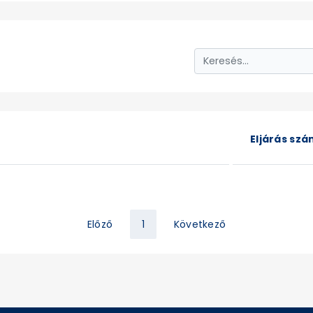
Eljárás sz
Előző
1
Következő