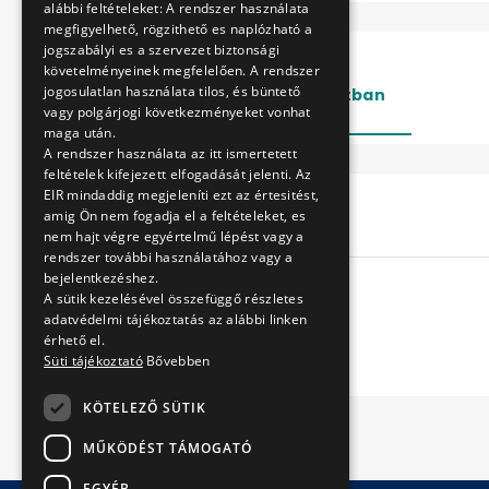
alábbi feltételeket: A rendszer használata
megfigyelhető, rögzithető es naplózható a
jogszabályi es a szervezet biztonsági
követelményeinek megfelelően. A rendszer
jogosulatlan használata tilos, és büntető
Lezárt
Folyamatban
vagy polgárjogi következményeket vonhat
maga után.
A rendszer használata az itt ismertetett
feltételek kifejezett elfogadását jelenti. Az
EIR mindaddig megjeleníti ezt az értesitést,
Cím
amig Ön nem fogadja el a feltételeket, es
nem hajt végre egyértelmű lépést vagy a
rendszer további használatához vagy a
bejelentkezéshez.
A sütik kezelésével összefüggő részletes
adatvédelmi tájékoztatás az alábbi linken
érhető el.
Süti tájékoztató
Bővebben
KÖTELEZŐ SÜTIK
MŰKÖDÉST TÁMOGATÓ
EGYÉB