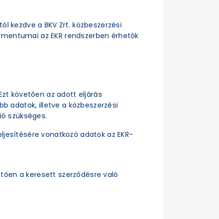
ttól kezdve a BKV Zrt. közbeszerzési
dokumentumai az EKR rendszerben érhetők
Ezt követően az adott eljárás
b adatok, illetve a közbeszerzési
ió szükséges.
ljesítésére vonatkozó adatok az EKR-
tően a keresett szerződésre való