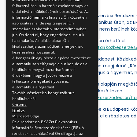
felhasználóra, a használt eszközre vagy az
oldal elvárt működésének biztosítására. Az
Az Elektronikus Közbeszerzési Rendszer (
információ nem alkalmas az Ön közvetlen
eljárásokat csak elektronikus úton, az 
azonosítására, de segítségével Ön
el, a BKV Zrt. honlapján nem kerülnek kö
személyre szabottabb internetélményhez
jut. Ön dönti el, hogy engedélyezi-e sütik
Az EKR a következő linken érhető el:
használatát. Az alábbiakban Ön
kiválaszthatja azon sütiket, amelyeknek
https://ekr.gov.hu/portal/kozbeszerzes/
kezeléséhez hozzájárul.
A böngészők egy része alapértelmezettként
Az Ajánlatkérőnél a „Budapesti Közleked
automatikusan elfogadja a sütiket, de ez a
„Műveletek” oszlopában megjelenő „Részl
beállítás is megváltoztatható annak
dokumentumok. Felhívjuk a figyelmet, h
érdekében, hogy a jövőre nézve a
felhasználó megakadályozza az
A közbeszerzési eljárás alapján megköt
automatikus elfogadást.
ben érhetők el a következő linken:
További részletek a böngészők süti
https://ekr.gov.hu/ekr-szerzodestar/hu
beállításairól:
Chrome
A „
Kulcsszavak
” mezőbe a Budapesti Kö
Firefox
kattintás után érhetők el a részletes ad
Microsoft Edge
Ez a rendszer a BKV Zrt Elektronikus
Információs Rendszerének része (EIR). A
rendszer használatával Ön elfogadja az