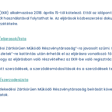
EKR) alkalmazása 2018. április 15-től kötelező. Ettől az időpon
EKR használatával folytathat le. Az eljárások közbeszerzési 
zzétételre.
eljarasok/lista
ési Zártkörűen Működő Részvénytársaság”-ra javasolt szűrni. 
etek”-re kattintás után érhetők el az eljárásra vonatkozó főb
ogy az eljárásban való részvételhez az EKR-be való regisztrác
ött szerződések, a szerződésmódosítások és a szerződések te
/szerzodesLista
zlekedési Zártkörűen Működő Részvénytársaság beírását köve
atok.