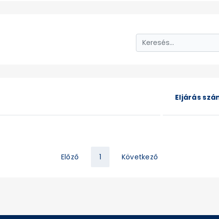
Eljárás sz
Előző
1
Következő