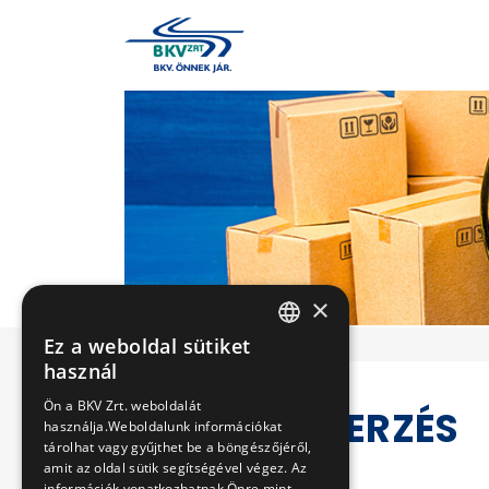
×
Ez a weboldal sütiket
HUNGARIAN
használ
ENGLISH
Ön a BKV Zrt. weboldalát
KÖZBESZERZÉS
használja.Weboldalunk információkat
tárolhat vagy gyűjthet be a böngészőjéről,
amit az oldal sütik segítségével végez. Az
információk vonatkozhatnak Önre mint