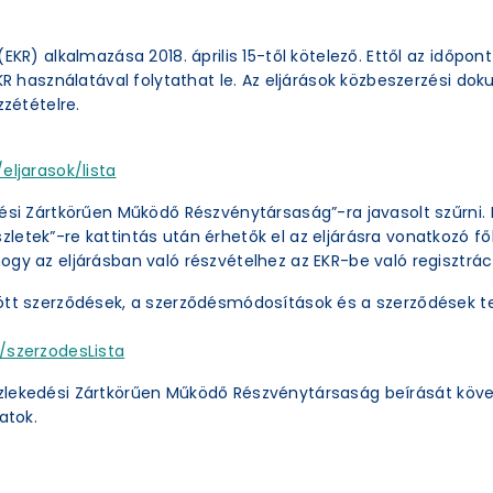
EKR) alkalmazása 2018. április 15-től kötelező. Ettől az időpon
EKR használatával folytathat le. Az eljárások közbeszerzési 
zzétételre.
eljarasok/lista
ési Zártkörűen Működő Részvénytársaság”-ra javasolt szűrni. 
etek”-re kattintás után érhetők el az eljárásra vonatkozó főb
ogy az eljárásban való részvételhez az EKR-be való regisztrác
ött szerződések, a szerződésmódosítások és a szerződések te
/szerzodesLista
zlekedési Zártkörűen Működő Részvénytársaság beírását köve
atok.