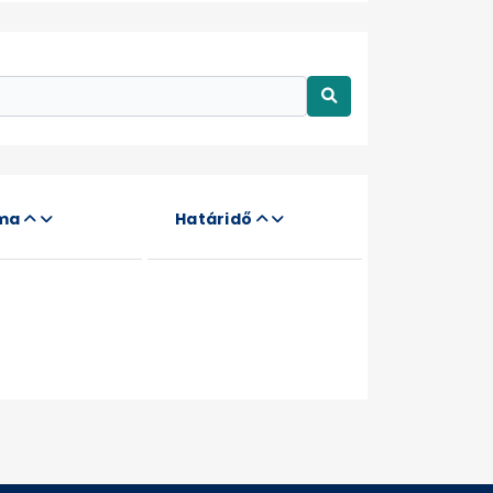
áma
Határidő