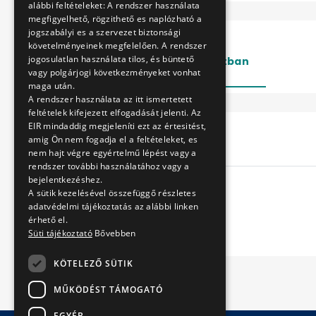
alábbi feltételeket: A rendszer használata
megfigyelhető, rögzithető es naplózható a
jogszabályi es a szervezet biztonsági
követelményeinek megfelelően. A rendszer
jogosulatlan használata tilos, és büntető
Lezárt
Folyamatban
vagy polgárjogi következményeket vonhat
maga után.
A rendszer használata az itt ismertetett
feltételek kifejezett elfogadását jelenti. Az
EIR mindaddig megjeleníti ezt az értesitést,
Cím
amig Ön nem fogadja el a feltételeket, es
nem hajt végre egyértelmű lépést vagy a
rendszer további használatához vagy a
bejelentkezéshez.
A sütik kezelésével összefüggő részletes
adatvédelmi tájékoztatás az alábbi linken
érhető el.
Süti tájékoztató
Bővebben
KÖTELEZŐ SÜTIK
MŰKÖDÉST TÁMOGATÓ
EGYÉB