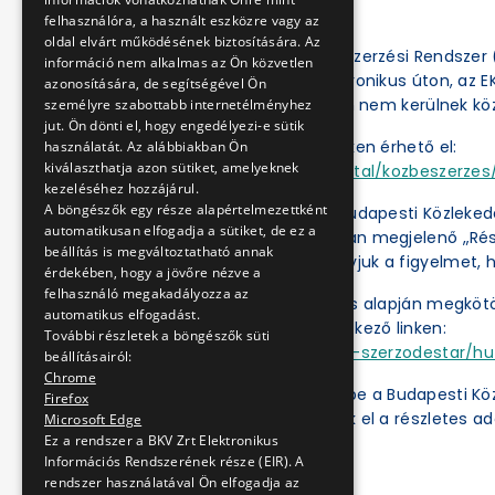
felhasználóra, a használt eszközre vagy az
oldal elvárt működésének biztosítására. Az
Az Elektronikus Közbeszerzési Rendszer (
információ nem alkalmas az Ön közvetlen
eljárásokat csak elektronikus úton, az 
azonosítására, de segítségével Ön
el, a BKV Zrt. honlapján nem kerülnek kö
személyre szabottabb internetélményhez
jut. Ön dönti el, hogy engedélyezi-e sütik
Az EKR a következő linken érhető el:
használatát. Az alábbiakban Ön
kiválaszthatja azon sütiket, amelyeknek
https://ekr.gov.hu/portal/kozbeszerzes/
kezeléséhez hozzájárul.
A böngészők egy része alapértelmezettként
Az Ajánlatkérőnél a „Budapesti Közleked
automatikusan elfogadja a sütiket, de ez a
„Műveletek” oszlopában megjelenő „Részl
beállítás is megváltoztatható annak
dokumentumok. Felhívjuk a figyelmet, h
érdekében, hogy a jövőre nézve a
felhasználó megakadályozza az
A közbeszerzési eljárás alapján megköt
automatikus elfogadást.
ben érhetők el a következő linken:
További részletek a böngészők süti
https://ekr.gov.hu/ekr-szerzodestar/hu
beállításairól:
Chrome
A „
Kulcsszavak
” mezőbe a Budapesti Kö
Firefox
kattintás után érhetők el a részletes ad
Microsoft Edge
Ez a rendszer a BKV Zrt Elektronikus
Információs Rendszerének része (EIR). A
rendszer használatával Ön elfogadja az