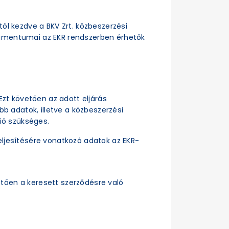
ttól kezdve a BKV Zrt. közbeszerzési
dokumentumai az EKR rendszerben érhetők
Ezt követően az adott eljárás
b adatok, illetve a közbeszerzési
ió szükséges.
ljesítésére vonatkozó adatok az EKR-
tően a keresett szerződésre való