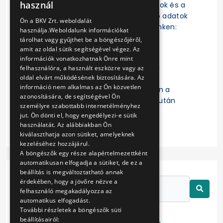
használ
szerződések, a szerződésmódosítások és a
ENGLISH
szerződések teljesítésére vonatkozó adatok
Ön a BKV Zrt. weboldalát
az EKR-ben érhetők el a következő linken:
használja.Weboldalunk információkat
https://ekr.gov.hu/ekr-
tárolhat vagy gyűjthet be a böngészőjéről,
szerzodestar/hu/szerzodesLista
amit az oldal sütik segítségével végez. Az
információk vonatkozhatnak Önre mint
A „
Kulcsszavak
” mezőbe a Budapesti
felhasználóra, a használt eszközre vagy az
oldal elvárt működésének biztosítására. Az
Közlekedési Zártkörűen Működő
információ nem alkalmas az Ön közvetlen
Részvénytársaság beírását követően a
azonosítására, de segítségével Ön
keresett szerződésre való kattintás után
személyre szabottabb internetélményhez
érhetők el a részletes adatok.
jut. Ön dönti el, hogy engedélyezi-e sütik
használatát. Az alábbiakban Ön
kiválaszthatja azon sütiket, amelyeknek
kezeléséhez hozzájárul.
A böngészők egy része alapértelmezettként
automatikusan elfogadja a sütiket, de ez a
beállítás is megváltoztatható annak
érdekében, hogy a jövőre nézve a
felhasználó megakadályozza az
automatikus elfogadást.
További részletek a böngészők süti
beállításairól: