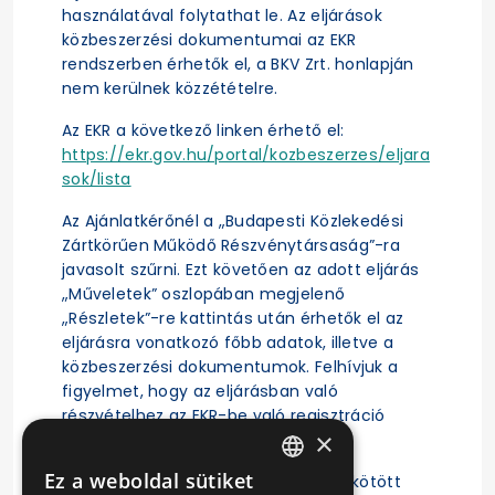
használatával folytathat le. Az eljárások
közbeszerzési dokumentumai az EKR
rendszerben érhetők el, a BKV Zrt. honlapján
nem kerülnek közzétételre.
Az EKR a következő linken érhető el:
https://ekr.gov.hu/portal/kozbeszerzes/eljara
sok/lista
Az Ajánlatkérőnél a „Budapesti Közlekedési
Zártkörűen Működő Részvénytársaság”-ra
javasolt szűrni. Ezt követően az adott eljárás
„Műveletek” oszlopában megjelenő
„Részletek”-re kattintás után érhetők el az
eljárásra vonatkozó főbb adatok, illetve a
közbeszerzési dokumentumok. Felhívjuk a
figyelmet, hogy az eljárásban való
részvételhez az EKR-be való regisztráció
×
szükséges.
Ez a weboldal sütiket
A közbeszerzési eljárás alapján megkötött
HUNGARIAN