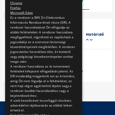
Lezárt
Folyamatban
Chrome
Firefox
Microsoft Edge
Ez a rendszer a BKV Zrt Elektronikus
Információs Rendszerének része (EIR). A
rendszer használatával Ön elfogadja az
Eljárás
alábbi feltételeket: A rendszer használata
száma
Határidő
megfigyelhető, rögzithető es naplózható a
Cím
jogszabályi es a szervezet biztonsági
követelményeinek megfelelően. A rendszer
jogosulatlan használata tilos, és büntető
vagy polgárjogi következményeket vonhat
maga után.
A rendszer használata az itt ismertetett
Előző
1
Következő
feltételek kifejezett elfogadását jelenti. Az
EIR mindaddig megjeleníti ezt az értesitést,
amig Ön nem fogadja el a feltételeket, es
nem hajt végre egyértelmű lépést vagy a
rendszer további használatához vagy a
bejelentkezéshez.
A sütik kezelésével összefüggő részletes
adatvédelmi tájékoztatás az alábbi linken
érhető el.