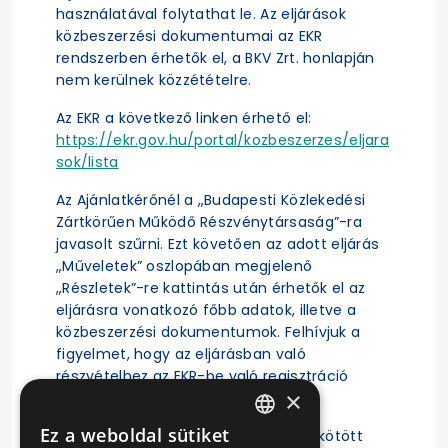
használatával folytathat le. Az eljárások
közbeszerzési dokumentumai az EKR
rendszerben érhetők el, a BKV Zrt. honlapján
nem kerülnek közzétételre.
Az EKR a következő linken érhető el:
https://ekr.gov.hu/portal/kozbeszerzes/eljara
sok/lista
Az Ajánlatkérőnél a „Budapesti Közlekedési
Zártkörűen Működő Részvénytársaság”-ra
javasolt szűrni. Ezt követően az adott eljárás
„Műveletek” oszlopában megjelenő
„Részletek”-re kattintás után érhetők el az
eljárásra vonatkozó főbb adatok, illetve a
közbeszerzési dokumentumok. Felhívjuk a
figyelmet, hogy az eljárásban való
részvételhez az EKR-be való regisztráció
×
szükséges.
Ez a weboldal sütiket
A közbeszerzési eljárás alapján megkötött
HUNGARIAN