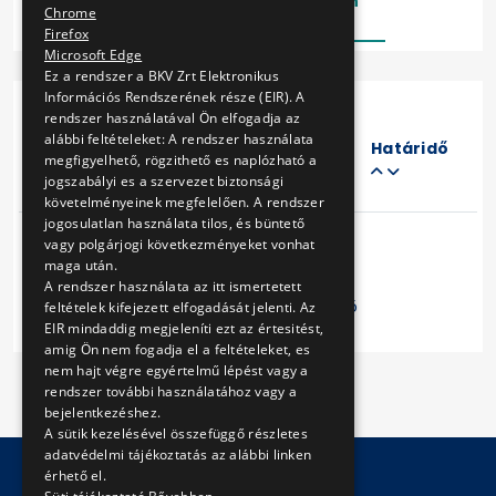
Lezárt
Folyamatban
Chrome
Firefox
Microsoft Edge
Ez a rendszer a BKV Zrt Elektronikus
Információs Rendszerének része (EIR). A
rendszer használatával Ön elfogadja az
Eljárás
alábbi feltételeket: A rendszer használata
száma
Határidő
megfigyelhető, rögzithető es naplózható a
Cím
jogszabályi es a szervezet biztonsági
követelményeinek megfelelően. A rendszer
jogosulatlan használata tilos, és büntető
vagy polgárjogi következményeket vonhat
maga után.
A rendszer használata az itt ismertetett
Előző
1
Következő
feltételek kifejezett elfogadását jelenti. Az
EIR mindaddig megjeleníti ezt az értesitést,
amig Ön nem fogadja el a feltételeket, es
nem hajt végre egyértelmű lépést vagy a
rendszer további használatához vagy a
bejelentkezéshez.
A sütik kezelésével összefüggő részletes
adatvédelmi tájékoztatás az alábbi linken
érhető el.