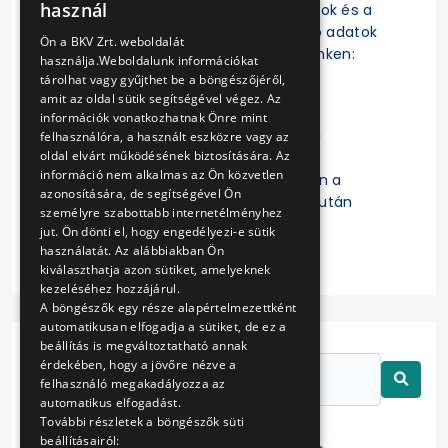
használ
szerződések, a szerződésmódosítások és a
ENGLISH
szerződések teljesítésére vonatkozó adatok
Ön a BKV Zrt. weboldalát
az EKR-ben érhetők el a következő linken:
használja.Weboldalunk információkat
https://ekr.gov.hu/ekr-
tárolhat vagy gyűjthet be a böngészőjéről,
szerzodestar/hu/szerzodesLista
amit az oldal sütik segítségével végez. Az
információk vonatkozhatnak Önre mint
A „
Kulcsszavak
” mezőbe a Budapesti
felhasználóra, a használt eszközre vagy az
oldal elvárt működésének biztosítására. Az
Közlekedési Zártkörűen Működő
információ nem alkalmas az Ön közvetlen
Részvénytársaság beírását követően a
azonosítására, de segítségével Ön
keresett szerződésre való kattintás után
személyre szabottabb internetélményhez
érhetők el a részletes adatok.
jut. Ön dönti el, hogy engedélyezi-e sütik
használatát. Az alábbiakban Ön
kiválaszthatja azon sütiket, amelyeknek
kezeléséhez hozzájárul.
A böngészők egy része alapértelmezettként
automatikusan elfogadja a sütiket, de ez a
beállítás is megváltoztatható annak
érdekében, hogy a jövőre nézve a
felhasználó megakadályozza az
automatikus elfogadást.
További részletek a böngészők süti
beállításairól: