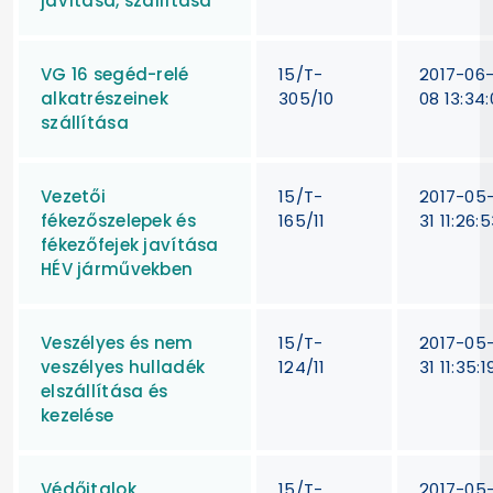
javítása, szállítása
VG 16 segéd-relé
15/T-
2017-06
alkatrészeinek
305/10
08 13:34:
szállítása
Vezetői
15/T-
2017-05
fékezőszelepek és
165/11
31 11:26:
fékezőfejek javítása
HÉV járművekben
Veszélyes és nem
15/T-
2017-05
veszélyes hulladék
124/11
31 11:35:1
elszállítása és
kezelése
Védőitalok
15/T-
2017-05