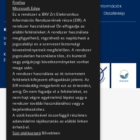
Firefox
Impresszum
Jogi nyilatkozat
Technikai információk
Microsoft Edge
Adatvédelmi politika és tájékoztatások
ÁSZF
Oldaltérkép
Ez a rendszer a BKV Zrt Elektronikus
Információs Rendszerének része (EIR). A
rendszer használatával Ön elfogadja az
KAPCSOLAT
alábbi feltételeket: A rendszer használata
megfigyelhető, rögzithető es naplózható a
Levelezési cím: 1980 Budapest, Pf. 11.
Székhely: 1980 Budapest, Akácfa u. 15.
jogszabályi es a szervezet biztonsági
követelményeinek megfelelően. A rendszer
Központi telefonszám: + 36 1 461-65-00
jogosulatlan használata tilos, és büntető
E-mail cím: bkv@bkv.hu
vagy polgárjogi következményeket vonhat
maga után.
A rendszer használata az itt ismertetett
feltételek kifejezett elfogadását jelenti. Az
EIR mindaddig megjeleníti ezt az értesitést,
amig Ön nem fogadja el a feltételeket, es
nem hajt végre egyértelmű lépést vagy a
rendszer további használatához vagy a
bejelentkezéshez.
A sütik kezelésével összefüggő részletes
adatvédelmi tájékoztatás az alábbi linken
érhető el.
Süti tájékoztató
Bővebben