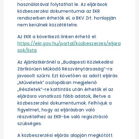
használatával folytathat le. Az eljárások
közbeszerzési dokumentumai az EKR
rendszerben érhetők el, a BKV Zrt. honlapján
nem kerülnek közzétételre.
Az EKR a következő linken érhető el:
https://ekr.gov.hu/portal/kozbeszerzes/eljara
sok/lista
Az Ajánlatkérőnél a „Budapesti Közlekedési
Zártkörűen Működő Részvénytársaság”-ra
javasolt szűrni. Ezt követően az adott eljárás
„Műveletek” oszlopában megjelenő
„Részletek”-re kattintás után érhetők el az
eljárásra vonatkozó főbb adatok, illetve a
közbeszerzési dokumentumok. Felhívjuk a
figyelmet, hogy az eljárásban való
részvételhez az EKR-be való regisztráció
szükséges.
A közbeszerzési eljárás alapján megkötött