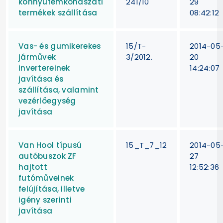
könnyűfémkohászati
241/10
29
termékek szállítása
08:42:12
Vas- és gumikerekes
15/T-
2014-05
járművek
3/2012.
20
invertereinek
14:24:07
javítása és
szállítása, valamint
vezérlőegység
javítása
Van Hool típusú
15_T_7_12
2014-05
autóbuszok ZF
27
hajtott
12:52:36
futóműveinek
felújítása, illetve
igény szerinti
javítása