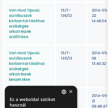
Van Hool típusú
15/T-
2014-05
autóbuszok
136/12
22
karbantartásához
14:49:04
szükséges
alkatrészek
szállítása
Van Hool típusú
15/T-
2014-05
autóbuszok
135/13
09
karbantartásához
13:40:32
szükséges
alkatrészek
beszerzése
×
Van Hool típusú
15T-
2014-05
Ez a weboldal sütiket
autóbuszok
174/2012
21
HUNGARIAN
használ
időszakos műszaki
09:48:47