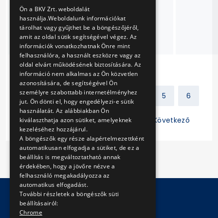
ENGLISH
felülvizsgálatra való
Ön a BKV Zrt. weboldalát
felkészítése és
használja.Weboldalunk információkat
műszaki
tárolhat vagy gyűjthet be a böngészőjéről,
amit az oldal sütik segítségével végez. Az
vizsgáztatása
információk vonatkozhatnak Önre mint
felhasználóra, a használt eszközre vagy az
oldal elvárt működésének biztosítására. Az
információ nem alkalmas az Ön közvetlen
azonosítására, de segítségével Ön
személyre szabottabb internetélményhez
Előző
1
2
3
4
5
6
jut. Ön dönti el, hogy engedélyezi-e sütik
használatát. Az alábbiakban Ön
7
8
9
10
11
Következő
kiválaszthatja azon sütiket, amelyeknek
kezeléséhez hozzájárul.
A böngészők egy része alapértelmezettként
automatikusan elfogadja a sütiket, de ez a
beállítás is megváltoztatható annak
érdekében, hogy a jövőre nézve a
felhasználó megakadályozza az
automatikus elfogadást.
További részletek a böngészők süti
beállításairól:
© Copyright 2026 BKV Zrt.
Chrome