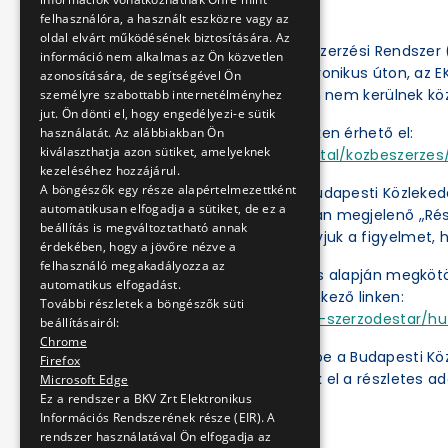
felhasználóra, a használt eszközre vagy az
oldal elvárt működésének biztosítására. Az
Az Elektronikus Közbeszerzési Rendszer (
információ nem alkalmas az Ön közvetlen
eljárásokat csak elektronikus úton, az 
azonosítására, de segítségével Ön
el, a BKV Zrt. honlapján nem kerülnek kö
személyre szabottabb internetélményhez
jut. Ön dönti el, hogy engedélyezi-e sütik
Az EKR a következő linken érhető el:
használatát. Az alábbiakban Ön
kiválaszthatja azon sütiket, amelyeknek
https://ekr.gov.hu/portal/kozbeszerzes/
kezeléséhez hozzájárul.
A böngészők egy része alapértelmezettként
Az Ajánlatkérőnél a „Budapesti Közleked
automatikusan elfogadja a sütiket, de ez a
„Műveletek” oszlopában megjelenő „Részl
beállítás is megváltoztatható annak
dokumentumok. Felhívjuk a figyelmet, h
érdekében, hogy a jövőre nézve a
felhasználó megakadályozza az
A közbeszerzési eljárás alapján megköt
automatikus elfogadást.
ben érhetők el a következő linken:
További részletek a böngészők süti
https://ekr.gov.hu/ekr-szerzodestar/hu
beállításairól:
Chrome
A „
Kulcsszavak
” mezőbe a Budapesti Kö
Firefox
kattintás után érhetők el a részletes ad
Microsoft Edge
Ez a rendszer a BKV Zrt Elektronikus
Információs Rendszerének része (EIR). A
rendszer használatával Ön elfogadja az