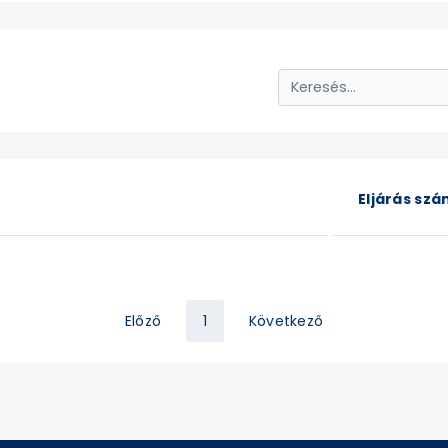
Eljárás sz
Előző
1
Következő