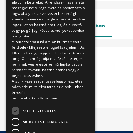
alábbi feltételeket: A rendszer használata
megfigyelhető, rögzithető es naplózható a
jogszabályi es a szervezet biztonsági
követelményeinek megfelelően. A rendszer
jogosulatlan használata tilos, és büntető
Lezárt
Folyamatban
vagy polgárjogi következményeket vonhat
maga után.
A rendszer használata az itt ismertetett
feltételek kifejezett elfogadását jelenti. Az
EIR mindaddig megjeleníti ezt az értesitést,
Cím
amig Ön nem fogadja el a feltételeket, es
nem hajt végre egyértelmű lépést vagy a
rendszer további használatához vagy a
bejelentkezéshez.
A sütik kezelésével összefüggő részletes
adatvédelmi tájékoztatás az alábbi linken
érhető el.
Süti tájékoztató
Bővebben
KÖTELEZŐ SÜTIK
MŰKÖDÉST TÁMOGATÓ
EGYÉB