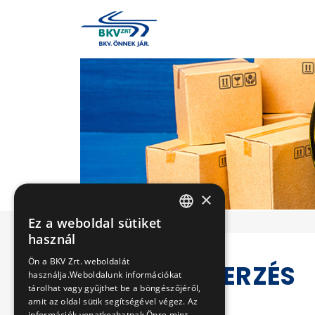
×
Ez a weboldal sütiket
HUNGARIAN
használ
ENGLISH
Ön a BKV Zrt. weboldalát
KÖZBESZERZÉS
használja.Weboldalunk információkat
tárolhat vagy gyűjthet be a böngészőjéről,
amit az oldal sütik segítségével végez. Az
információk vonatkozhatnak Önre mint