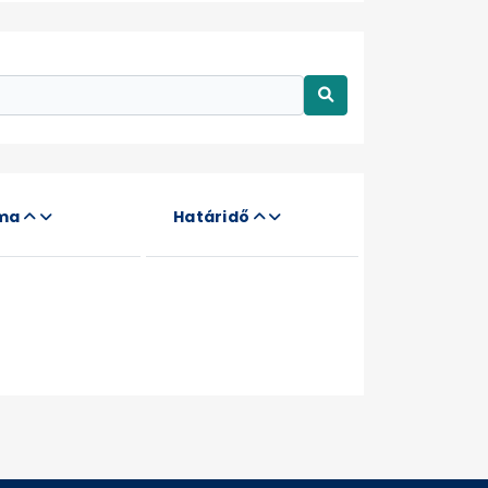
áma
Határidő