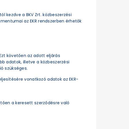
ttól kezdve a BKV Zrt. közbeszerzési
dokumentumai az EKR rendszerben érhetők
Ezt követően az adott eljárás
b adatok, illetve a közbeszerzési
ió szükséges.
ljesítésére vonatkozó adatok az EKR-
tően a keresett szerződésre való