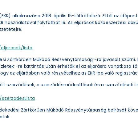
EKR) alkalmazása 2018. április 15-től kötelező. Ettől az időpon
EKR használatával folytathat le. Az eljárások közbeszerzési 
zzétételre.
eljarasok/lista
ési Zártkörűen Működő Részvénytársaság”-ra javasolt szűrni. 
etek”-re kattintás után érhetők el az eljárásra vonatkozó főb
ogy az eljárásban való részvételhez az EKR-be való regisztrác
ött szerződések, a szerződésmódosítások és a szerződések te
/szerzodesLista
zlekedési Zártkörűen Működő Részvénytársaság beírását köve
atok.