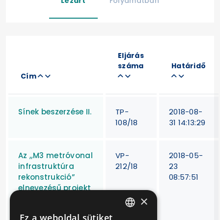
Lezárt
Folyamatban
Eljárás
száma
Határidő
Cím
Sínek beszerzése II.
TP-
2018-08-
108/18
31 14:13:29
Az „M3 metróvonal
VP-
2018-05-
infrastruktúra
212/18
23
rekonstrukció”
08:57:51
elnevezésű projekt
×
megvalósításához
kapcsolódó
Ez a weboldal sütiket