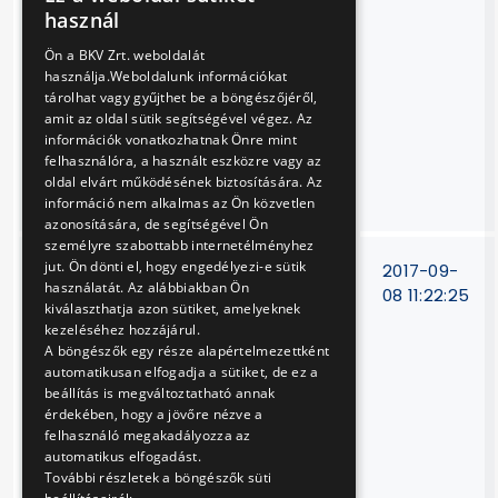
kockázatok
HUNGARIAN
használ
felmérése, a
ENGLISH
kockázatfelmérés
Ön a BKV Zrt. weboldalát
eredményeinek
használja.Weboldalunk információkat
feldolgozása,
tárolhat vagy gyűjthet be a böngészőjéről,
amit az oldal sütik segítségével végez. Az
kiértékelése és
információk vonatkozhatnak Önre mint
összefoglaló
felhasználóra, a használt eszközre vagy az
jelentés
oldal elvárt működésének biztosítására. Az
elkészítése
információ nem alkalmas az Ön közvetlen
azonosítására, de segítségével Ön
személyre szabottabb internetélményhez
jut. Ön dönti el, hogy engedélyezi-e sütik
Budapesti M3
VP-
2017-09-
használatát. Az alábbiakban Ön
metróvonal
339/17
08 11:22:25
kiválaszthatja azon sütiket, amelyeknek
infrastruktúra
kezeléséhez hozzájárul.
rekonstrukciója
A böngészők egy része alapértelmezettként
elnevezésű projekt
automatikusan elfogadja a sütiket, de ez a
kommunikációs
beállítás is megváltoztatható annak
érdekében, hogy a jövőre nézve a
tevékenységéhez
felhasználó megakadályozza az
kapcsolódó
automatikus elfogadást.
nyomtatott,
További részletek a böngészők süti
címezetlen