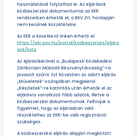
használatával folytathat le. Az eljárások
közbeszerzési dokumentumai az EKR
rendszerben érhetők el, a BKV Zrt. honlapján
nem kerülnek közzétételre.
Az EKR a következő linken érhető el:
https://ekr.gov.hu/portal/kozbeszerzes/eljara
sok/lista
Az Ajánlatkérőnél a „Budapesti Közlekedési
Zártkörűen Működő Részvénytársaság”-ra
javasolt szűrni. Ezt követően az adott eljárás
„Műveletek” oszlopában megjelenő
„Részletek”-re kattintás után érhetők el az
eljárásra vonatkozó főbb adatok, illetve a
közbeszerzési dokumentumok. Felhívjuk a
figyelmet, hogy az eljárásban való
részvételhez az EKR-be való regisztráció
szükséges.
A közbeszerzési eljárás alapján megkötött