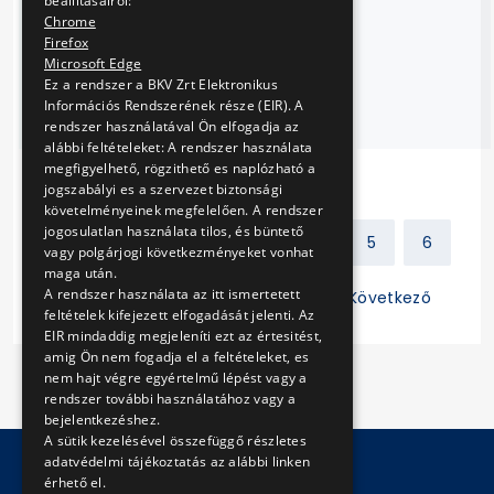
beállításairól:
tájékoztató
Chrome
kiadványok
Firefox
terjesztése
Microsoft Edge
Ez a rendszer a BKV Zrt Elektronikus
Budapest
Információs Rendszerének része (EIR). A
lakossága részére
rendszer használatával Ön elfogadja az
alábbi feltételeket: A rendszer használata
megfigyelhető, rögzithető es naplózható a
jogszabályi es a szervezet biztonsági
követelményeinek megfelelően. A rendszer
jogosulatlan használata tilos, és büntető
Előző
1
2
3
4
5
6
vagy polgárjogi következményeket vonhat
maga után.
A rendszer használata az itt ismertetett
7
8
9
10
11
Következő
feltételek kifejezett elfogadását jelenti. Az
EIR mindaddig megjeleníti ezt az értesitést,
amig Ön nem fogadja el a feltételeket, es
nem hajt végre egyértelmű lépést vagy a
rendszer további használatához vagy a
bejelentkezéshez.
A sütik kezelésével összefüggő részletes
adatvédelmi tájékoztatás az alábbi linken
érhető el.