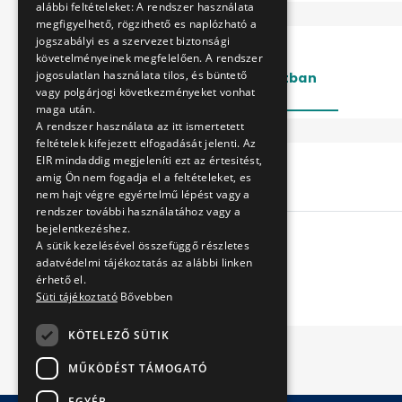
alábbi feltételeket: A rendszer használata
megfigyelhető, rögzithető es naplózható a
jogszabályi es a szervezet biztonsági
követelményeinek megfelelően. A rendszer
jogosulatlan használata tilos, és büntető
Lezárt
Folyamatban
vagy polgárjogi következményeket vonhat
maga után.
A rendszer használata az itt ismertetett
feltételek kifejezett elfogadását jelenti. Az
EIR mindaddig megjeleníti ezt az értesitést,
Cím
amig Ön nem fogadja el a feltételeket, es
nem hajt végre egyértelmű lépést vagy a
rendszer további használatához vagy a
bejelentkezéshez.
A sütik kezelésével összefüggő részletes
adatvédelmi tájékoztatás az alábbi linken
érhető el.
Süti tájékoztató
Bővebben
KÖTELEZŐ SÜTIK
MŰKÖDÉST TÁMOGATÓ
EGYÉB