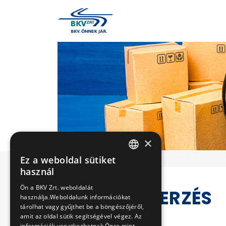
×
Ez a weboldal sütiket
HUNGARIAN
használ
ENGLISH
Ön a BKV Zrt. weboldalát
KÖZBESZERZÉS
használja.Weboldalunk információkat
tárolhat vagy gyűjthet be a böngészőjéről,
amit az oldal sütik segítségével végez. Az
információk vonatkozhatnak Önre mint