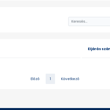
Eljárás sz
Előző
1
Következő