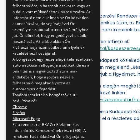
felhasználóra, a használt eszközre vagy az
oldal elvárt működésének biztosítására. Az
Az Elektronikus Közbeszerzési Rendszer (
információ nem alkalmas az Ön közvetlen
eljárásokat csak elektronikus úton, az 
azonosítására, de segítségével Ön
el, a BKV Zrt. honlapján nem kerülnek kö
személyre szabottabb internetélményhez
jut. Ön dönti el, hogy engedélyezi-e sütik
Az EKR a következő linken érhető el:
használatát. Az alábbiakban Ön
kiválaszthatja azon sütiket, amelyeknek
https://ekr.gov.hu/portal/kozbeszerzes/
kezeléséhez hozzájárul.
A böngészők egy része alapértelmezettként
Az Ajánlatkérőnél a „Budapesti Közleked
automatikusan elfogadja a sütiket, de ez a
„Műveletek” oszlopában megjelenő „Részl
beállítás is megváltoztatható annak
dokumentumok. Felhívjuk a figyelmet, h
érdekében, hogy a jövőre nézve a
felhasználó megakadályozza az
A közbeszerzési eljárás alapján megköt
automatikus elfogadást.
ben érhetők el a következő linken:
További részletek a böngészők süti
https://ekr.gov.hu/ekr-szerzodestar/hu
beállításairól:
Chrome
A „
Kulcsszavak
” mezőbe a Budapesti Kö
Firefox
kattintás után érhetők el a részletes ad
Microsoft Edge
Ez a rendszer a BKV Zrt Elektronikus
Információs Rendszerének része (EIR). A
rendszer használatával Ön elfogadja az