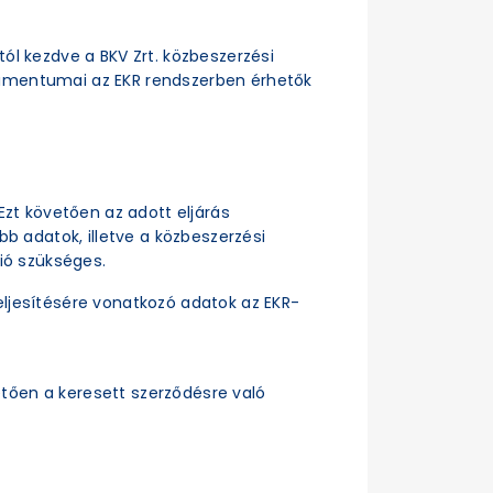
ttól kezdve a BKV Zrt. közbeszerzési
dokumentumai az EKR rendszerben érhetők
Ezt követően az adott eljárás
b adatok, illetve a közbeszerzési
ió szükséges.
ljesítésére vonatkozó adatok az EKR-
tően a keresett szerződésre való