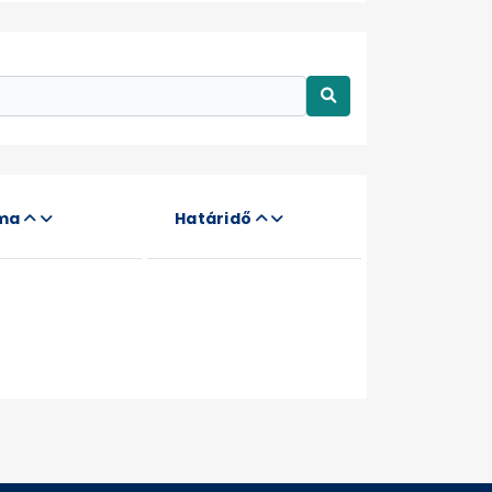
áma
Határidő