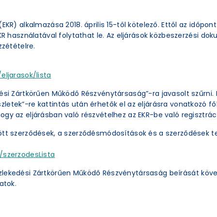
EKR) alkalmazása 2018. április 15-től kötelező. Ettől az időpon
EKR használatával folytathat le. Az eljárások közbeszerzési 
zzétételre.
eljarasok/lista
ési Zártkörűen Működő Részvénytársaság”-ra javasolt szűrni. 
etek”-re kattintás után érhetők el az eljárásra vonatkozó főb
ogy az eljárásban való részvételhez az EKR-be való regisztrác
ött szerződések, a szerződésmódosítások és a szerződések te
/szerzodesLista
zlekedési Zártkörűen Működő Részvénytársaság beírását köve
atok.